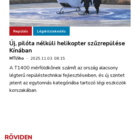
Repülés
Légiközlekedés
Új, pilóta nélküli helikopter szűzrepülése
Kínában
MTI/iho
·
2025.11.03. 08:15
A T1400 mérföldkőnek számít az ország alacsony
légterű repüléstechnikai fejlesztéseiben, és új szintet
jelent az egytonnás kategóriába tartozó légi eszközök
korszakában.
RÖVIDEN