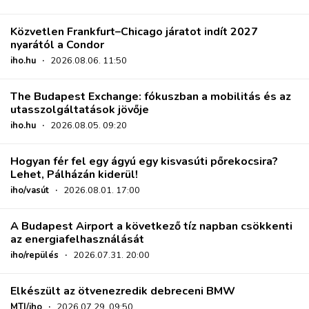
Közvetlen Frankfurt–Chicago járatot indít 2027
nyarától a Condor
iho.hu
·
2026.08.06. 11:50
The Budapest Exchange: fókuszban a mobilitás és az
utasszolgáltatások jövője
iho.hu
·
2026.08.05. 09:20
Hogyan fér fel egy ágyú egy kisvasúti pőrekocsira?
Lehet, Pálházán kiderül!
iho/vasút
·
2026.08.01. 17:00
A Budapest Airport a következő tíz napban csökkenti
az energiafelhasználását
iho/repülés
·
2026.07.31. 20:00
Elkészült az ötvenezredik debreceni BMW
MTI/iho
·
2026.07.29. 09:50