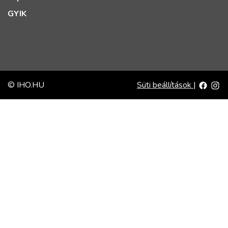
GYIK
© IHO.HU
Süti beállítások
|