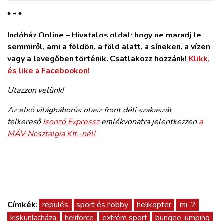
* * *
Indóház Online – Hivatalos oldal: hogy ne maradj le
semmiről, ami a földön, a föld alatt, a síneken, a vízen
vagy a levegőben történik. Csatlakozz hozzánk!
Klikk,
és like a Facebookon!
Utazzon velünk!
Az első világháborús olasz front déli szakaszát
felkereső
Isonzó Expressz
emlékvonatra jelentkezzen
a
MÁV Nosztalgia Kft.-nél!
Címkék:
repülés
sport és hobby
helikopter
mi-2
kiskunlacháza
heliforce
extrém sport
bungee jumping