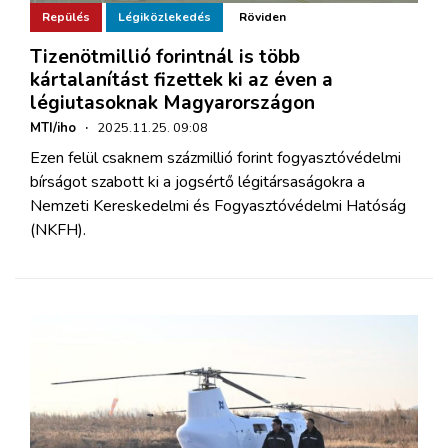
Repülés
Légiközlekedés
Röviden
Tizenötmillió forintnál is több
kártalanítást fizettek ki az éven a
légiutasoknak Magyarországon
MTI/iho
·
2025.11.25. 09:08
Ezen felül csaknem százmillió forint fogyasztóvédelmi
bírságot szabott ki a jogsértő légitársaságokra a
Nemzeti Kereskedelmi és Fogyasztóvédelmi Hatóság
(NKFH).