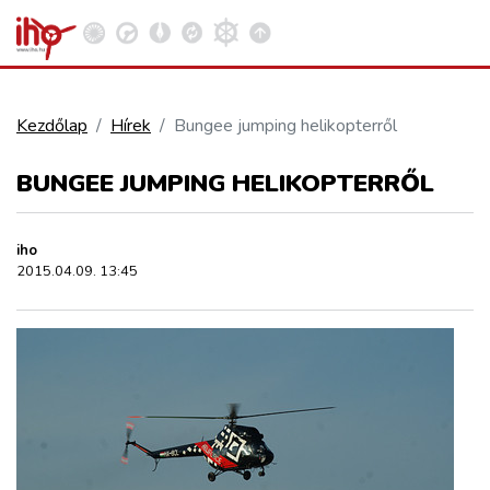
Kezdőlap
Hírek
Bungee jumping helikopterről
VASÚT
BUNGEE JUMPING HELIKOPTERRŐL
Kosár megtekintése
KÖZÚT
iho
2015.04.09. 13:45
REPÜLÉS
KÖZLEKEDÉSFEJLESZTÉS
ELLÁTÁSI LÁNC