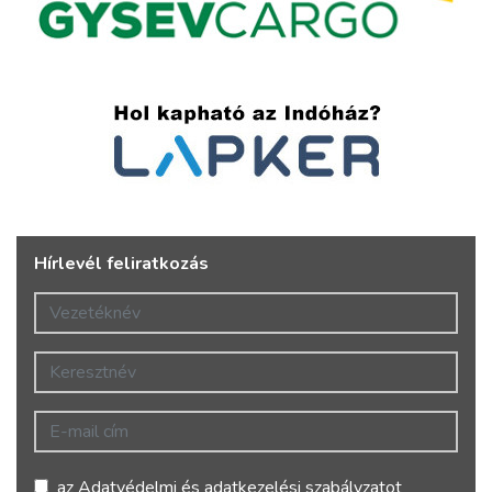
Hírlevél feliratkozás
Vezetéknév
Keresztnév
E-mail cím
az
Adatvédelmi és adatkezelési szabályzatot