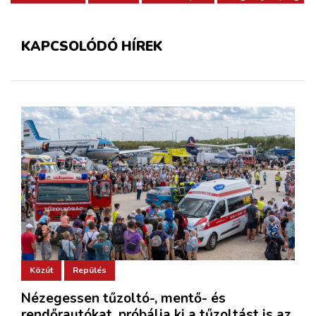
KAPCSOLÓDÓ HÍREK
Közút
Repülés
Nézegessen tűzoltó-, mentő- és
rendőrautókat, próbálja ki a tűzoltást is az