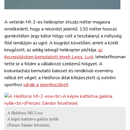
ZÖLDÚT
HAJÓZÁS
A veterán MI-2-es helikopter ötszáz méter magasra
emelkedett, hogy a rekordot jelentő, 130 méter hosszú
gumikötélen (egy bátor hölgy volt a tesztalany) a mélység
BLOG
fölé lendüljön az ugró. A kiugrást követően, amint a kötél
kirugózott, az addig lebegő helikopter pilótája,
az
ARCHÍVUM
iho.repülésben bemutatott Imreh Lajos, Lujó,
leheletfinoman
tette le a földre a vállalkozó szellemű hölgyet. A
kiskunlacházi bemutató baleset és rendkívüli esemény
WEBSHOP
nélkül ért véget, a Heliforce által kifejlesztett új extrém
sporthoz
várják a jelentkezőket!
BELÉPÉS
REGISZTRÁCIÓ
A Heliforce MI-2-ese
A képre kattintva galéria nyílik
(Pénzes Sándor felvételei)