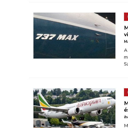
M
v
Má
A
m
S
M
é
ih
M