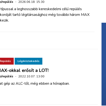
o/repülés
·
2026.06.18. 15:30
 típussal a leghosszabb kereskedelmi célú repülés
ekordját tartó légitársasághoz még további három MAX
kezik.
Repülés
Légiközlekedés
AX-okkal erősít a LOT!
o/repülés
·
2022.10.07. 13:00
at gép az ALC-től, még ebben a hónapban.