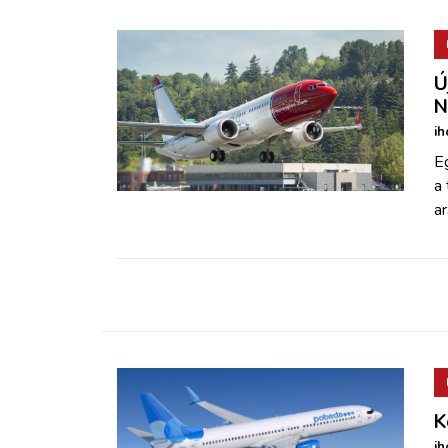
Ú
N
ih
E
a 
ar
K
ih