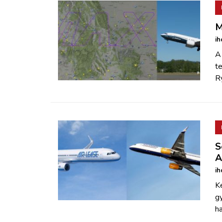
M
ih
A
te
Ry
S
A
ih
K
gy
h