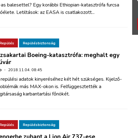
as balesettel? Egy korábbi Ethiopian-katasztrófa furcsa
óélete. Letiltások: az EASA is csatlakozott...
Repülés
Repülésbiztonság
zsakartai Boeing-katasztrófa: meghalt egy
úvár
o
·
2018.11.04. 08:45
repülési adatok kinyeréséhez két hét szükséges. Kijelző-
roblémák más MAX-okon is. Felfüggesztették a
gitársaság karbantartási főnökét.
Repülés
Repülésbiztonság
engerbe zuhant a Lion Air 737-ese