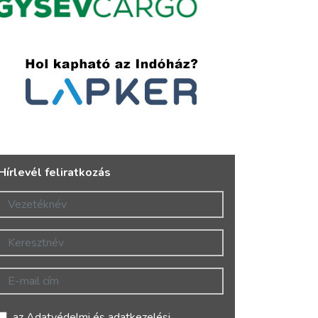
Hírlevél feliratkozás
Vezetéknév
Keresztnév
E-mail cím
az
Adatvédelmi és adatkezelési