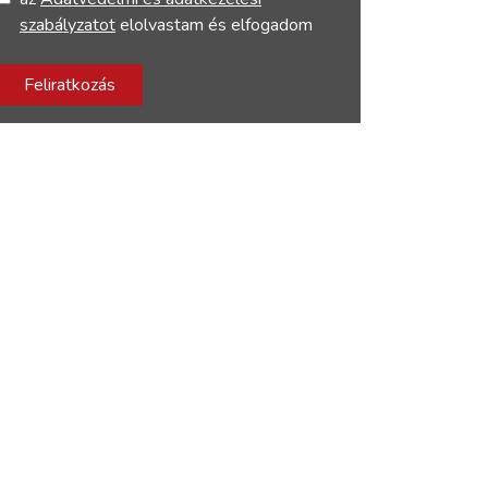
szabályzatot
elolvastam és elfogadom
Feliratkozás