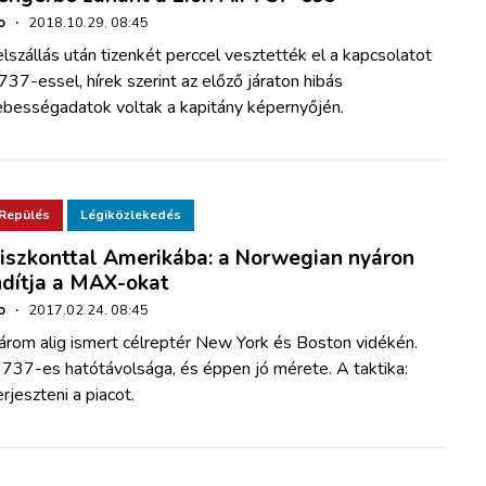
o
·
2018.10.29. 08:45
lszállás után tizenkét perccel vesztették el a kapcsolatot
737-essel, hírek szerint az előző járaton hibás
ebességadatok voltak a kapitány képernyőjén.
Repülés
Légiközlekedés
iszkonttal Amerikába: a Norwegian nyáron
ndítja a MAX-okat
o
·
2017.02.24. 08:45
árom alig ismert célreptér New York és Boston vidékén.
 737-es hatótávolsága, és éppen jó mérete. A taktika:
rjeszteni a piacot.