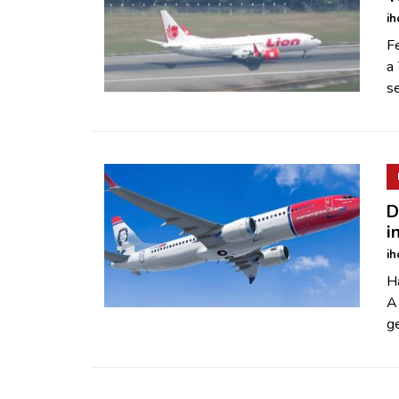
ih
Fe
a 
s
D
i
ih
H
A
ge