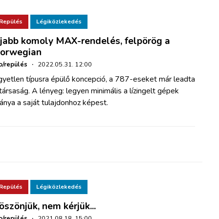
Repülés
Légiközlekedés
jabb komoly MAX-rendelés, felpörög a
orwegian
o/repülés
·
2022.05.31. 12:00
gyetlen típusra épülő koncepció, a 787-eseket már leadta
társaság. A lényeg: legyen minimális a lízingelt gépek
ánya a saját tulajdonhoz képest.
Repülés
Légiközlekedés
öszönjük, nem kérjük...
o/repülés
·
2021.08.18. 15:00