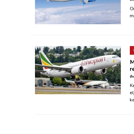
O
ma
M
r
ih
Ke
e
ke