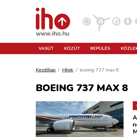
VASÚT
VASÚT
KÖZÚT
REPÜLÉS
KÖZLE
KÖZÚT
Kezdőlap
Hírek
boeing 737 max 8
REPÜLÉS
BOEING 737 MAX 8
KÖZLEKEDÉSFEJLESZTÉS
A
ELLÁTÁSI LÁNC
n
M