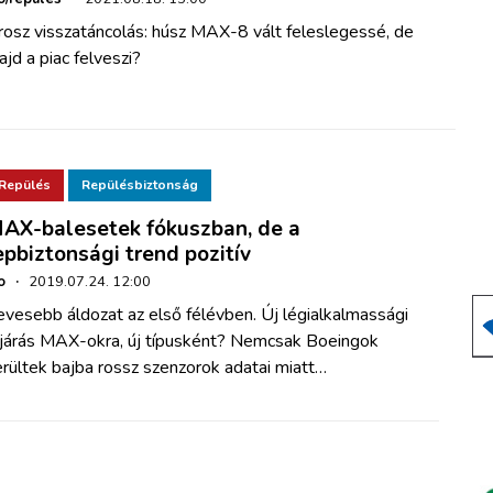
rosz visszatáncolás: húsz MAX-8 vált feleslegessé, de
jd a piac felveszi?
Repülés
Repülésbiztonság
AX-balesetek fókuszban, de a
epbiztonsági trend pozitív
o
·
2019.07.24. 12:00
vesebb áldozat az első félévben. Új légialkalmassági
ljárás MAX-okra, új típusként? Nemcsak Boeingok
rültek bajba rossz szenzorok adatai miatt…