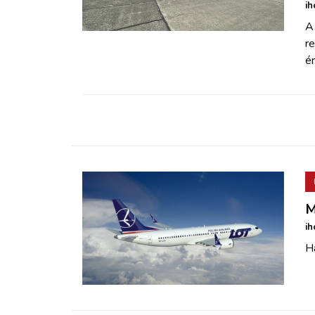
ZÖLDÚT
ih
A
r
HAJÓZÁS
ér
BLOG
ARCHÍVUM
WEBSHOP
M
BELÉPÉS
ih
H
REGISZTRÁCIÓ