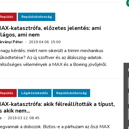
Repülés
Repülésbiztonság
AX-katasztrófa, előzetes jelentés: ami
ilágos, ami nem
rványi Péter
·
2019.04.06. 15:00
 nagy kérdés: miért nem sikerült a trimm mechanikus
űködtetése? Az új szoftver és az állásszög-adatok.
zélsőséges vélemények a MAX és a Boeing jövőjéről.
Repülés
Légiközlekedés
Repülésbiztonság
AX-katasztrófa: akik félreállították a típust,
s akik nem...
o
·
2019.03.12. 08:45
egvannak a dobozok. Biztos-e a párhuzam az őszi MAX