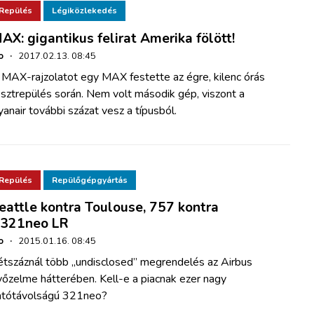
Repülés
Légiközlekedés
AX: gigantikus felirat Amerika fölött!
o
·
2017.02.13. 08:45
 MAX-rajzolatot egy MAX festette az égre, kilenc órás
sztrepülés során. Nem volt második gép, viszont a
anair további százat vesz a típusból.
Repülés
Repülőgépgyártás
eattle kontra Toulouse, 757 kontra
321neo LR
o
·
2015.01.16. 08:45
étszáznál több „undisclosed” megrendelés az Airbus
őzelme hátterében. Kell-e a piacnak ezer nagy
atótávolságú 321neo?