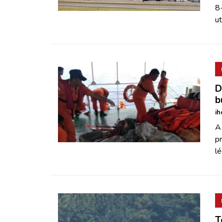
8-
ut
D
b
ih
A 
p
lé
T