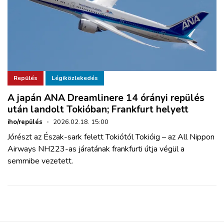
Repülés
Légiközlekedés
A japán ANA Dreamlinere 14 órányi repülés
után landolt Tokióban; Frankfurt helyett
iho/repülés
·
2026.02.18. 15:00
Jórészt az Észak-sark felett Tokiótól Tokióig – az All Nippon
Airways NH223-as járatának frankfurti útja végül a
semmibe vezetett.