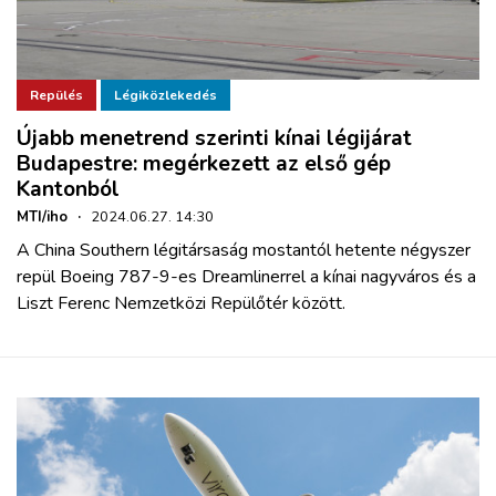
Repülés
Légiközlekedés
Újabb menetrend szerinti kínai légijárat
Budapestre: megérkezett az első gép
Kantonból
MTI/iho
·
2024.06.27. 14:30
A China Southern légitársaság mostantól hetente négyszer
repül Boeing 787-9-es Dreamlinerrel a kínai nagyváros és a
Liszt Ferenc Nemzetközi Repülőtér között.