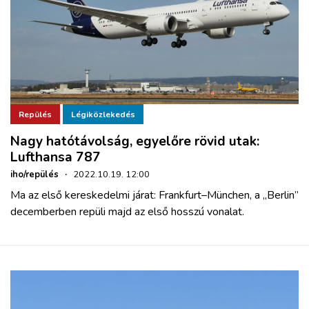
Repülés
Légiközlekedés
Nagy hatótávolság, egyelőre rövid utak:
Lufthansa 787
iho/repülés
·
2022.10.19. 12:00
Ma az első kereskedelmi járat: Frankfurt–München, a „Berlin”
decemberben repüli majd az első hosszú vonalat.