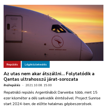
Repülés
Légiközlekedés
Az utas nem akar átszállni… Folytatódik a
Qantas ultrahosszú járat-sorozata
iho/repülés
·
2021.10.08. 15:00
Repatriáló repülés Argentínából Darwinba: több, mint 15
ezer kilométer a déli sarkvidék érintésével. Project Sunrise
start 2024-ben, de előtte hatalmas gépbeszerzések.