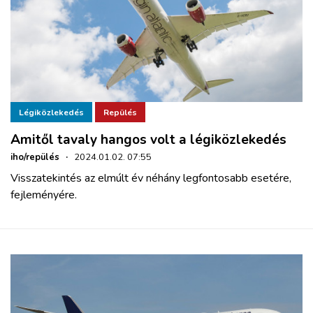
Légiközlekedés
Repülés
Amitől tavaly hangos volt a légiközlekedés
iho/repülés
·
2024.01.02. 07:55
Visszatekintés az elmúlt év néhány legfontosabb esetére,
fejleményére.