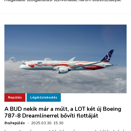
Repülés
Légiközlekedés
A BUD nekik már a múlt, a LOT két új Boeing
787-8 Dreamlinerrel bővíti flottáját
iho/repülés
·
2025.03.30. 15:30