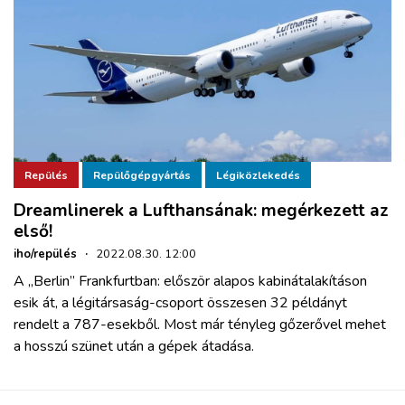
Repülés
Repülőgépgyártás
Légiközlekedés
Dreamlinerek a Lufthansának: megérkezett az
első!
iho/repülés
·
2022.08.30. 12:00
A „Berlin” Frankfurtban: először alapos kabinátalakításon
esik át, a légitársaság-csoport összesen 32 példányt
rendelt a 787-esekből. Most már tényleg gőzerővel mehet
a hosszú szünet után a gépek átadása.