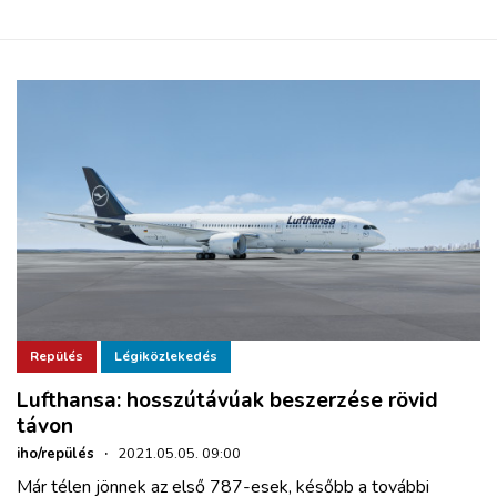
Repülés
Légiközlekedés
Lufthansa: hosszútávúak beszerzése rövid
távon
iho/repülés
·
2021.05.05. 09:00
Már télen jönnek az első 787-esek, később a további