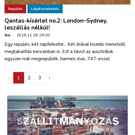
Repülés
Légiközlekedés
Qantas-kísérlet no.2: London–Sydney,
leszállás nélkül!
iho
·
2019.11.18. 09:00
Egy repülés, két napfelkelte... Két órával kisebb menetidő,
megtakarítás kerozinban is. Ezt a távot az ausztrálok
egyszer már megrepülték, harminc éve, 747-essel.
‹
1
2
3
›