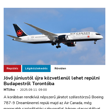
Repülés
Légiközlekedés
Röviden
Jövő júniustól újra közvetlenül lehet repülni
Budapestről Torontóba
MTI/iho
·
2025.09.11. 09:00
A korábban rendkívül népszerű járatot szélestörzsű Boeing
787-9 Dreamlinerrel repüli majd az Air Canada, még
magasabb szolgáltatási színvonallal, három utasosztállyal.