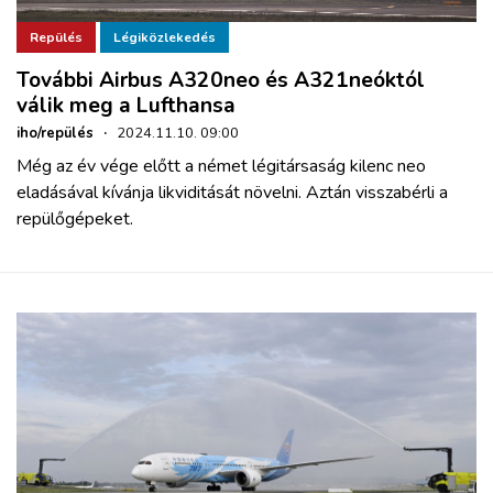
Repülés
Légiközlekedés
További Airbus A320neo és A321neóktól
válik meg a Lufthansa
iho/repülés
·
2024.11.10. 09:00
Még az év vége előtt a német légitársaság kilenc neo
eladásával kívánja likviditását növelni. Aztán visszabérli a
repülőgépeket.