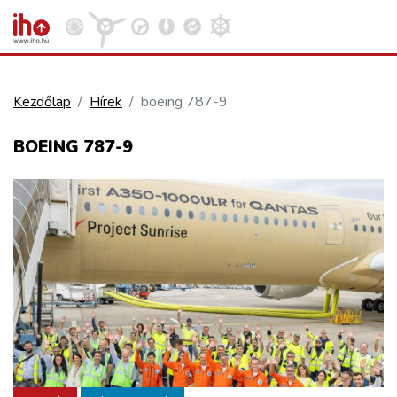
Kezdőlap
Hírek
boeing 787-9
VASÚT
BOEING 787-9
Kosár megtekintése
KÖZÚT
REPÜLÉS
KÖZLEKEDÉSFEJLESZTÉS
ELLÁTÁSI LÁNC