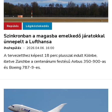
Repülés
Légiközlekedés
Szinkronban a magasba emelkedő járatokkal
ünnepelt a Lufthansa
iho/repülés
·
2026.04.06. 16:00
A tervezetthez képest 18 perc plusszal indult Kölnbe,
illetve Zürichbe a centenáriumi festésű Airbus 350-900-as
és Boeing 787-9-es.