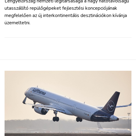
Lengyelország nemzeti légitársasága a nagy hatótávolságú
utasszállító repülőgépeket fejlesztési koncepciójának
megfelelően az új interkontinentális desztinációkon kívánja
üzemeltetni.