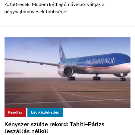
A350-esek. Modern kéthajtóművesek váltják a
négyhajtóművesek többségét.
Repülés
Légiközlekedés
Kényszer szülte rekord: Tahiti–Párizs
leszállás nélkül