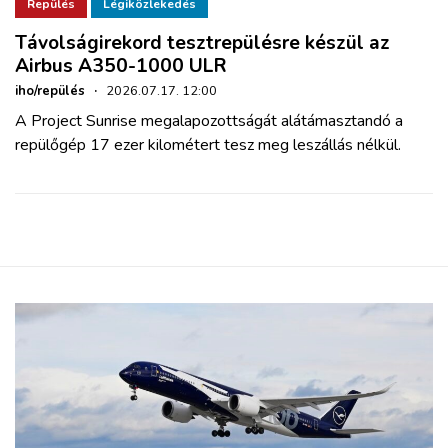
ZÖLDÚT
Repülés
Légiközlekedés
Távolságirekord tesztrepülésre készül az
Airbus A350-1000 ULR
HAJÓZÁS
iho/repülés
·
2026.07.17. 12:00
A Project Sunrise megalapozottságát alátámasztandó a
BLOG
repülőgép 17 ezer kilométert tesz meg leszállás nélkül.
ARCHÍVUM
WEBSHOP
BELÉPÉS
REGISZTRÁCIÓ