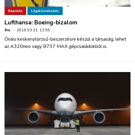
Repülés
Légiközlekedés
Lufthansa: Boeing-bizalom
iho
·
2019.03.31. 13:55
Óriási keskenytörzsű-beszerzésre készül a társaság, lehet
az A320neo vagy B737 MAX gépcsaládokból is.