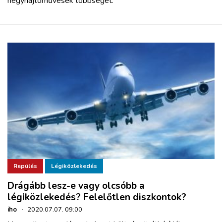
négyhajtóművesek többségét.
Repülés
Légiközlekedés
Drágább lesz-e vagy olcsóbb a
légiközlekedés? Felelőtlen diszkontok?
iho
·
2020.07.07. 09:00