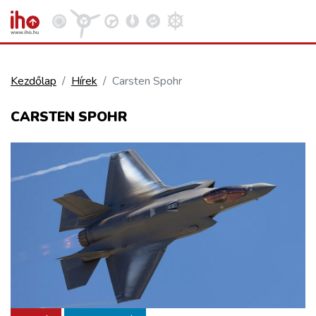
Kezdőlap
Hírek
Carsten Spohr
VASÚT
CARSTEN SPOHR
Kosár megtekintése
KÖZÚT
REPÜLÉS
KÖZLEKEDÉSFEJLESZTÉS
ELLÁTÁSI LÁNC