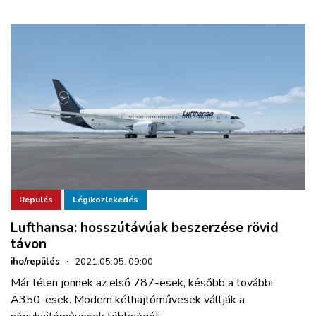
Repülés
Légiközlekedés
Lufthansa: hosszútávúak beszerzése rövid
távon
iho/repülés
·
2021.05.05. 09:00
Már télen jönnek az első 787-esek, később a további
A350-esek. Modern kéthajtóművesek váltják a