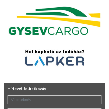
Hírlevél feliratkozás
Vezetéknév