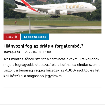
Repülés
Légiközlekedés
Hiányozni fog az óriás a forgalomból?
iho/repülés
·
2022.04.09. 15:00
Az Emirates-főnök szerint a harmincas évekre újra kellenek
majd a legnagyobb utasszállítók, a Lufthansa elnöke szerint
viszont a társaság végleg búcsúzik az A380-asoktól, és fel
kell készülni a magasabb jegyárakra.