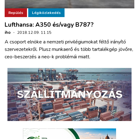
Repülés
Légiközlekedés
Lufthansa: A350 és/vagy B787?
iho
·
2018.12.09. 11:15
A csoport elnöke a nemzeti privilégiumokat féltő irányító
szervezetekről. Plusz munkaerő és több tartalékgép jövőre,
ceo-beszerzés a neo-k problémái miatt.