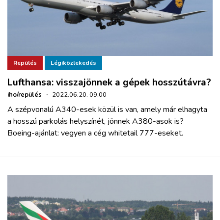
Repülés
Légiközlekedés
Lufthansa: visszajönnek a gépek hosszútávra?
iho/repülés
·
2022.06.20. 09:00
A szépvonalú A340-esek közül is van, amely már elhagyta
a hosszú parkolás helyszínét, jönnek A380-asok is?
Boeing-ajánlat: vegyen a cég whitetail 777-eseket.