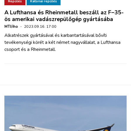
ZÖLDÚT
Repülés
Katonai repülés
A Lufthansa és Rheinmetall beszáll az F–35-
ös amerikai vadászrepülőgép gyártásába
HAJÓZÁS
MTI/iho
·
2023.09.16. 17:00
Alkatrészek gyártásával és karbantartásával bővíti
BLOG
tevékenységi körét a két német nagyvállalat, a Lufthansa
csoport és a Rheinmetall.
ARCHÍVUM
WEBSHOP
BELÉPÉS
REGISZTRÁCIÓ