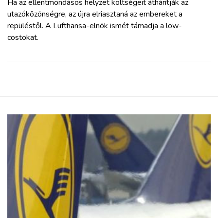
Ha az ellentmondásos helyzet költségeit áthárítják az
utazóközönségre, az újra elriasztaná az embereket a
repüléstől. A Lufthansa-elnök ismét támadja a low-
costokat.