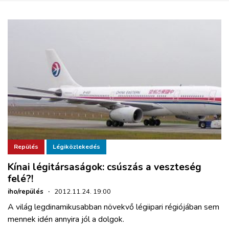
Repülés
Légiközlekedés
Kínai légitársaságok: csúszás a veszteség
felé?!
iho/repülés
·
2012.11.24. 19:00
A világ legdinamikusabban növekvő légiipari régiójában sem
mennek idén annyira jól a dolgok.