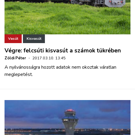
Vasút
Kisvasút
Végre: felcsúti kisvasút a számok tükrében
Zöldi Péter
·
2017.03.10. 13:45
A nyilvánosságra hozott adatok nem okoztak váratlan
meglepetést.