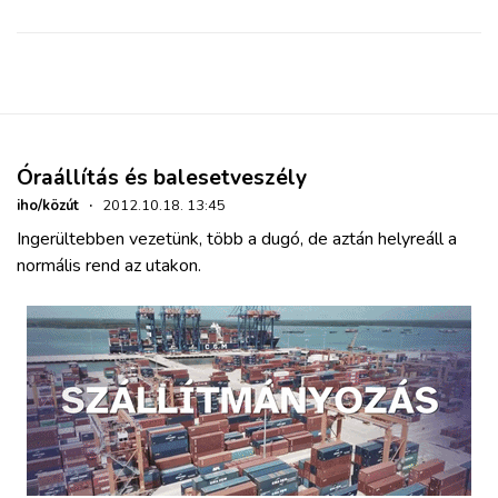
Óraállítás és balesetveszély
iho/közút
·
2012.10.18. 13:45
Ingerültebben vezetünk, több a dugó, de aztán helyreáll a
normális rend az utakon.