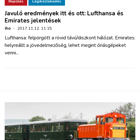
ZÖLDÚT
Repülés
Légiközlekedés
Javuló eredmények itt és ott: Lufthansa és
Emirates jelentések
HAJÓZÁS
iho
·
2017.11.12. 11:15
Lufthansa: felpörgött a rövid távú/diszkont hálózat. Emirates:
BLOG
helyreállt a jövedelmezőség, lehet megint óriásgépeket
venni...
ARCHÍVUM
WEBSHOP
BELÉPÉS
REGISZTRÁCIÓ