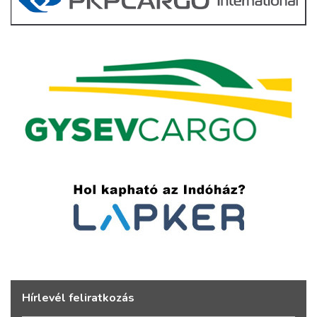
Hírlevél feliratkozás