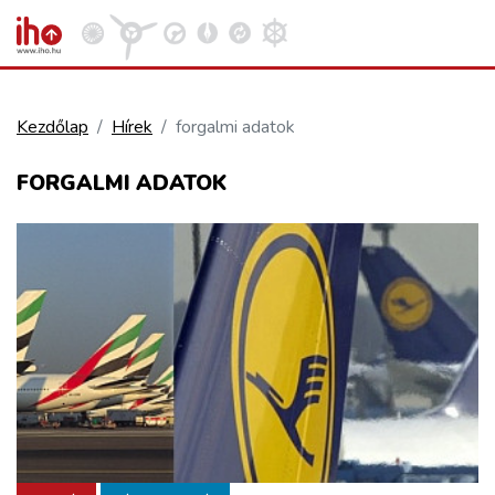
Kezdőlap
Hírek
forgalmi adatok
VASÚT
FORGALMI ADATOK
Kosár megtekintése
KÖZÚT
REPÜLÉS
KÖZLEKEDÉSFEJLESZTÉS
ELLÁTÁSI LÁNC