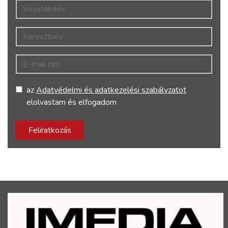
Vezetéknév
Keresztnév
E-mail cím
az
Adatvédelmi és adatkezelési szabályzatot
elolvastam és elfogadom
Feliratkozás