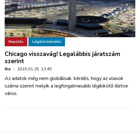
Repülés
Légiközlekedés
Chicago visszavág! Legalábbis járatszám
szerint
iho
·
2015.01.25. 13:45
Az adatok még nem globálisak: kérdés, hogy az utasok
száma szerint melyik a legforgalmasabb légikikötő illetve
város.