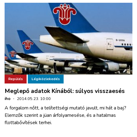
Repülés
Légiközlekedés
Meglepő adatok Kínából: súlyos visszaesés
iho
·
2014.05.23. 10:00
A forgalom nőtt, a telítettségi mutató javult, mi hát a baj?
Elemzők szerint a jüan árfolyamesése, és a hatalmas
flottabővítések terhei.