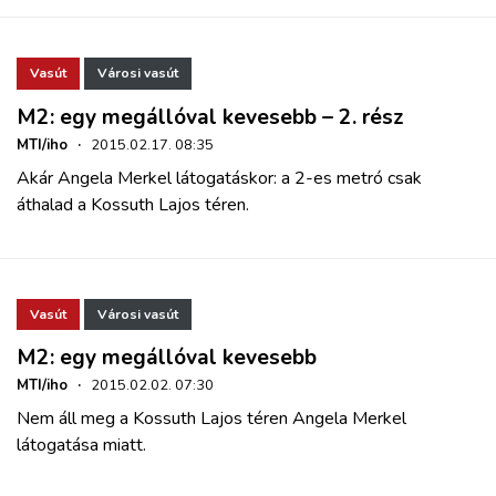
Vasút
Városi vasút
M2: egy megállóval kevesebb – 2. rész
MTI/iho
·
2015.02.17. 08:35
Akár Angela Merkel látogatáskor: a 2-es metró csak
áthalad a Kossuth Lajos téren.
Vasút
Városi vasút
M2: egy megállóval kevesebb
MTI/iho
·
2015.02.02. 07:30
Nem áll meg a Kossuth Lajos téren Angela Merkel
látogatása miatt.