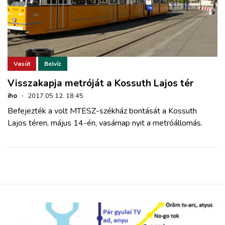
Vasút
Belvíz
Visszakapja metróját a Kossuth Lajos tér
iho
·
2017.05.12. 18:45
Befejezték a volt MTESZ-székház bontását a Kossuth
Lajos téren, május 14-én, vasárnap nyit a metróállomás.