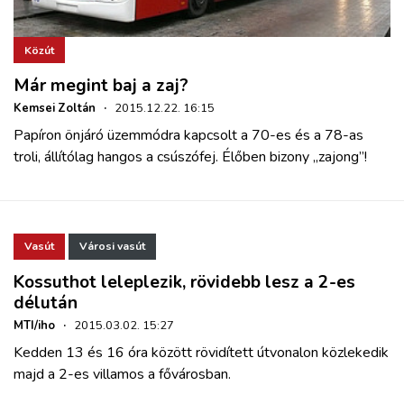
Közút
Már megint baj a zaj?
Kemsei Zoltán
·
2015.12.22. 16:15
Papíron önjáró üzemmódra kapcsolt a 70-es és a 78-as
troli, állítólag hangos a csúszófej. Élőben bizony „zajong”!
Vasút
Városi vasút
Kossuthot leleplezik, rövidebb lesz a 2-es
délután
MTI/iho
·
2015.03.02. 15:27
Kedden 13 és 16 óra között rövidített útvonalon közlekedik
majd a 2-es villamos a fővárosban.