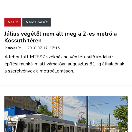
ZÖLDÚT
HAJÓZÁS
Vasút
Városi vasút
Július végétől nem áll meg a 2-es metró a
BLOG
Kossuth téren
iho/vasút
·
2018.07.17. 17:15
ARCHÍVUM
A lebontott MTESZ székház helyén létesülő irodaház
építési munkái miatt várhatóan augusztus 31-ig áthaladnak
a szerelvények a metróállomáson.
WEBSHOP
BELÉPÉS
REGISZTRÁCIÓ