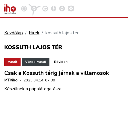
Kezdőlap
Hírek
kossuth lajos tér
VASÚT
KOSSUTH LAJOS TÉR
Kosár megtekintése
KÖZÚT
Vasút
Városi vasút
Röviden
Csak a Kossuth térig járnak a villamosok
REPÜLÉS
MTI/iho
·
2023.04.14. 07:30
Készülnek a pápalátogatásra.
KÖZLEKEDÉSFEJLESZTÉS
ELLÁTÁSI LÁNC