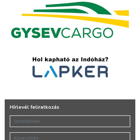
Hírlevél feliratkozás
Vezetéknév
Keresztnév