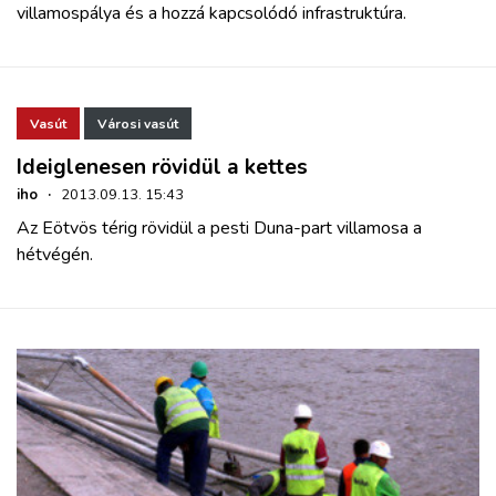
villamospálya és a hozzá kapcsolódó infrastruktúra.
Vasút
Városi vasút
Ideiglenesen rövidül a kettes
iho
·
2013.09.13. 15:43
Az Eötvös térig rövidül a pesti Duna-part villamosa a
hétvégén.