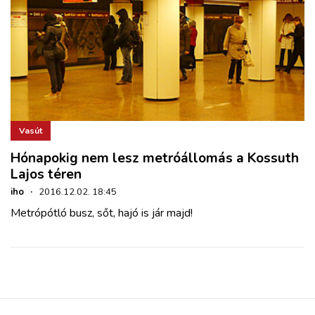
Vasút
Hónapokig nem lesz metróállomás a Kossuth
Lajos téren
iho
·
2016.12.02. 18:45
Metrópótló busz, sőt, hajó is jár majd!