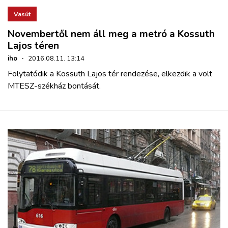
Vasút
Novembertől nem áll meg a metró a Kossuth
Lajos téren
iho
·
2016.08.11. 13:14
Folytatódik a Kossuth Lajos tér rendezése, elkezdik a volt
MTESZ-székház bontását.