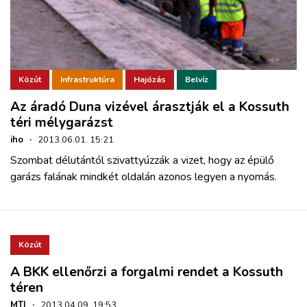
Közút
Infrastruktúra
Hajózás
Belvíz
Az áradó Duna vizével árasztják el a Kossuth
téri mélygarázst
iho
·
2013.06.01. 15:21
Szombat délutántól szivattyúzzák a vizet, hogy az épülő
garázs falának mindkét oldalán azonos legyen a nyomás.
Közút
A BKK ellenőrzi a forgalmi rendet a Kossuth
téren
MTI
·
2013.04.09. 19:53