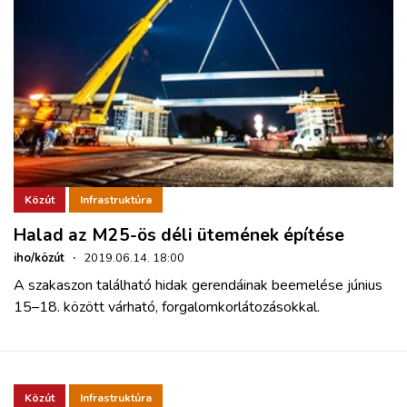
Közút
Infrastruktúra
Halad az M25-ös déli ütemének építése
iho/közút
·
2019.06.14. 18:00
A szakaszon található hidak gerendáinak beemelése június
15–18. között várható, forgalomkorlátozásokkal.
Közút
Infrastruktúra