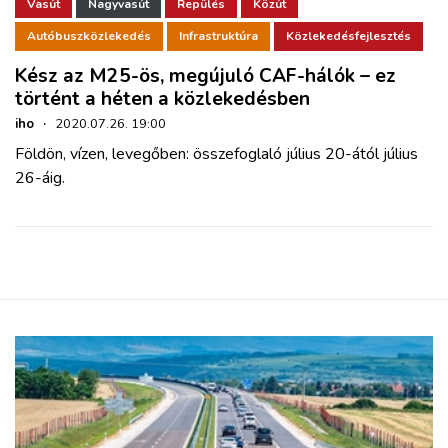
ZÖLDÚT
Vasút
Nagyvasút
Repülés
Közút
Autóbuszközlekedés
Infrastruktúra
Közlekedésfejlesztés
HAJÓZÁS
Kész az M25-ös, megújuló CAF-hálók – ez
történt a héten a közlekedésben
BLOG
iho
·
2020.07.26. 19:00
Földön, vízen, levegőben: összefoglaló július 20-ától július
26-áig.
ARCHÍVUM
WEBSHOP
BELÉPÉS
REGISZTRÁCIÓ