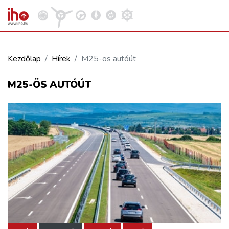
Kezdőlap
Hírek
M25-ös autóút
VASÚT
M25-ÖS AUTÓÚT
Kosár megtekintése
KÖZÚT
REPÜLÉS
KÖZLEKEDÉSFEJLESZTÉS
ELLÁTÁSI LÁNC