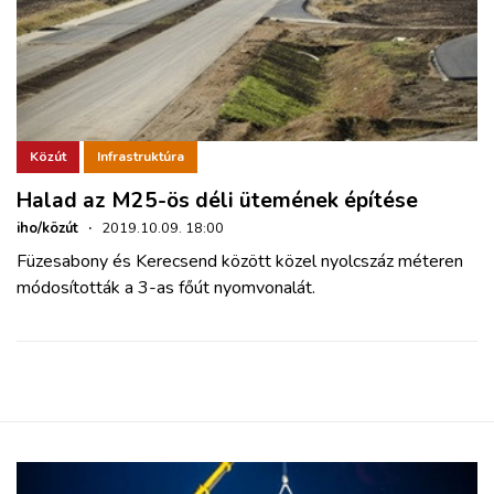
Közút
Infrastruktúra
Halad az M25-ös déli ütemének építése
iho/közút
·
2019.10.09. 18:00
Füzesabony és Kerecsend között közel nyolcszáz méteren
módosították a 3-as főút nyomvonalát.