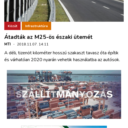
Közút
Infrastruktúra
Átadták az M25-ös északi ütemét
MTI
·
2018.11.07. 14:11
A déli, tizenöt kilométer hosszú szakaszt tavasz óta építik
és várhatóan 2020 nyarán vehetik használatba az autósok.