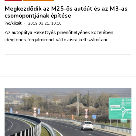
Megkezdődik az M25-ös autóút és az M3-as
csomópontjának építése
iho/közút
·
2019.03.21. 10:10
Az autópálya Rekettyés pihenőhelyének közelében
ideiglenes forgalmirend-változásra kell számítani.