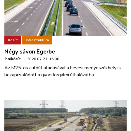
Közút
Infrastruktúra
Négy sávon Egerbe
iho/közút
·
2020.07.21. 15:00
Az M25-ös autóút átadásával a hevesi megyeszékhely is
bekapcsolódott a gyorsforgalmi úthálózatba.