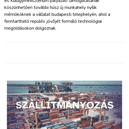
és Külügyminisztérium pályázati támogatásának
köszönhetően további húsz új munkahely nyílik
mérnököknek a vállalat budapesti telephelyén, ahol a
fenntartható repülés jövőjét formáló technológiai
megoldásokon dolgoznak.