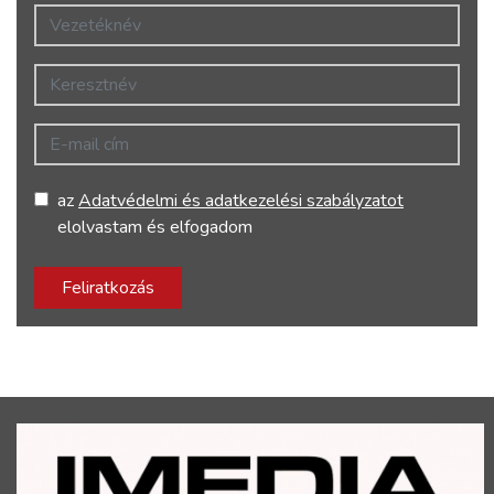
Vezetéknév
Keresztnév
E-mail cím
az
Adatvédelmi és adatkezelési szabályzatot
elolvastam és elfogadom
Feliratkozás