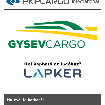
Hírlevél feliratkozás