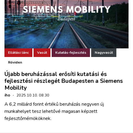
Ellátási lánc
Vasút
Kutatás-fejlesztés
Nagyvasút
Röviden
Újabb beruházással erősíti kutatási és
fejlesztési részlegét Budapesten a Siemens
Mobility
iho
·
2025.10.10. 08:30
A 6,2 milliárd forint értékű beruházás negyven új
munkahelyet tesz lehetővé magasan képzett
fejlesztőmérnököknek.