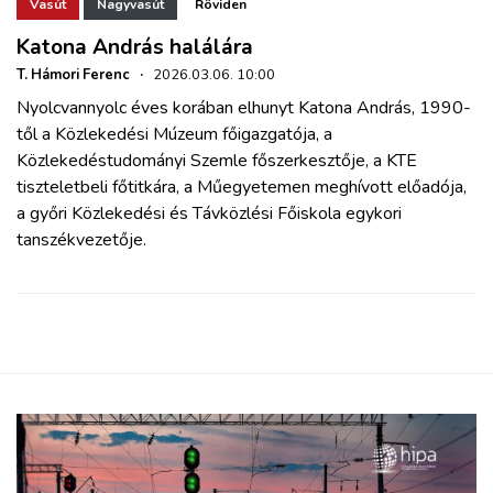
ZÖLDÚT
Vasút
Nagyvasút
Röviden
Katona András halálára
HAJÓZÁS
T. Hámori Ferenc
·
2026.03.06. 10:00
Nyolcvannyolc éves korában elhunyt Katona András, 1990-
től a Közlekedési Múzeum főigazgatója, a
BLOG
Közlekedéstudományi Szemle főszerkesztője, a KTE
tiszteletbeli főtitkára, a Műegyetemen meghívott előadója,
ARCHÍVUM
a győri Közlekedési és Távközlési Főiskola egykori
tanszékvezetője.
WEBSHOP
BELÉPÉS
REGISZTRÁCIÓ