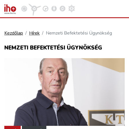
Kezdőlap
Hírek
Nemzeti Befektetési Ügynökség
VASÚT
NEMZETI BEFEKTETÉSI ÜGYNÖKSÉG
Kosár megtekintése
KÖZÚT
REPÜLÉS
KÖZLEKEDÉSFEJLESZTÉS
ELLÁTÁSI LÁNC