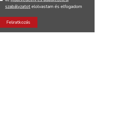
szabályzatot
elolvastam és elfogadom
Feliratkozás