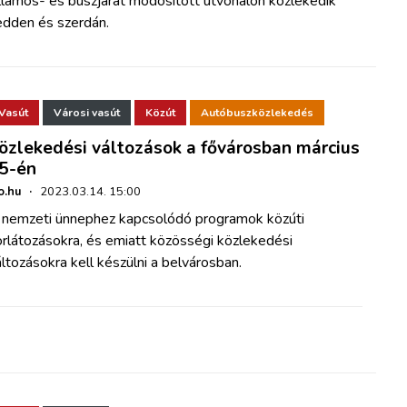
llamos- és buszjárat módosított útvonalon közlekedik
edden és szerdán.
Vasút
Városi vasút
Közút
Autóbuszközlekedés
özlekedési változások a fővárosban március
5-én
o.hu
·
2023.03.14. 15:00
 nemzeti ünnephez kapcsolódó programok közúti
rlátozásokra, és emiatt közösségi közlekedési
ltozásokra kell készülni a belvárosban.