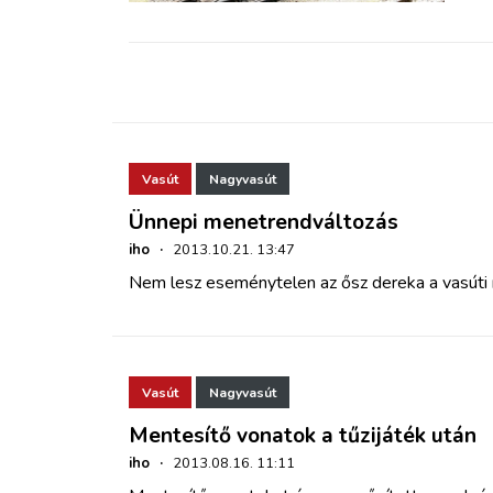
Vasút
Nagyvasút
Ünnepi menetrendváltozás
iho
·
2013.10.21. 13:47
Nem lesz eseménytelen az ősz dereka a vasúti
Vasút
Nagyvasút
Mentesítő vonatok a tűzijáték után
iho
·
2013.08.16. 11:11