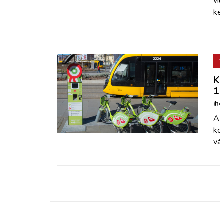
vi
k
K
1
ih
A
ko
vá