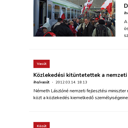
D
ih
A
ö
sz
Vasút
Közlekedési kitüntetettek a nemzet
iho/vasút
·
2012.03.14. 18:13
Németh Lászlóné nemzeti fejlesztési miniszter
közt a közlekedés kiemelkedő személyiségeinek
Közút