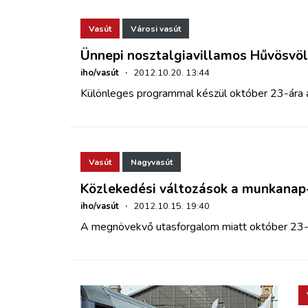
Vasút
Városi vasút
Ünnepi nosztalgiavillamos Hűvösvö
iho/vasút
·
2012.10.20. 13:44
Különleges programmal készül október 23-ára 
Vasút
Nagyvasút
Közlekedési változások a munkanap
iho/vasút
·
2012.10.15. 19:40
A megnövekvő utasforgalom miatt október 23-á