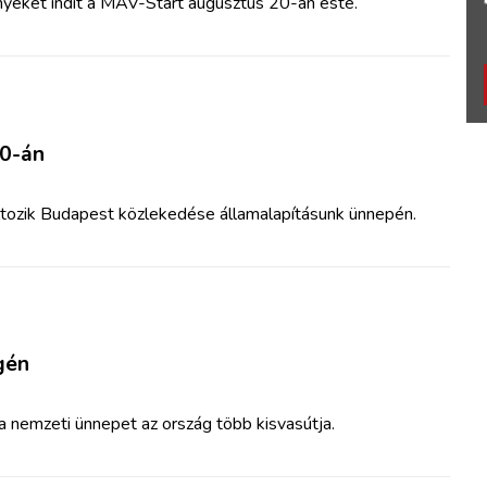
yeket indít a MÁV-Start augusztus 20-án este.
20-án
változik Budapest közlekedése államalapításunk ünnepén.
gén
a nemzeti ünnepet az ország több kisvasútja.