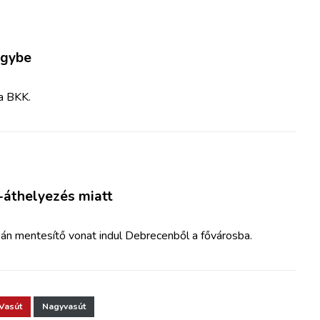
lgybe
a BKK.
-áthelyezés miatt
n mentesítő vonat indul Debrecenből a fővárosba.
Vasút
Nagyvasút