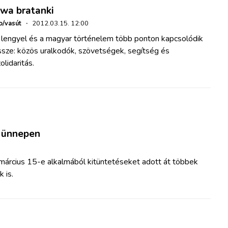
wa bratanki
o/vasút
·
2012.03.15. 12:00
 lengyel és a magyar történelem több ponton kapcsolódik
ssze: közös uralkodók, szövetségek, segítség és
olidaritás.
i ünnepen
 március 15-e alkalmából kitüntetéseket adott át többek
 is.