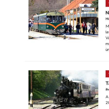
N
Hi
Má
le
Va
mi
ü
T
ih
A 
2