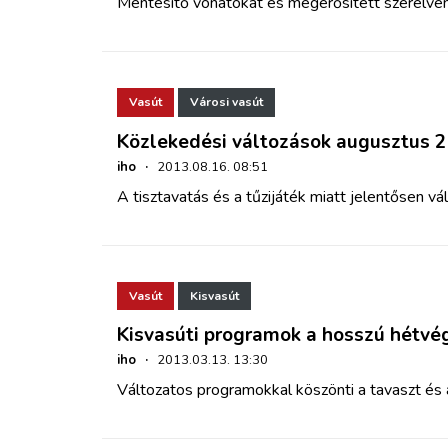
Mentesítő vonatokat és megerősített szerelvén
Vasút
Városi vasút
Közlekedési változások augusztus 
iho
·
2013.08.16. 08:51
A tisztavatás és a tűzijáték miatt jelentősen 
Vasút
Kisvasút
Kisvasúti programok a hosszú hétvé
iho
·
2013.03.13. 13:30
Változatos programokkal köszönti a tavaszt és 