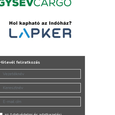
Hírlevél feliratkozás
Vezetéknév
Keresztnév
E-mail cím
az
Adatvédelmi és adatkezelési