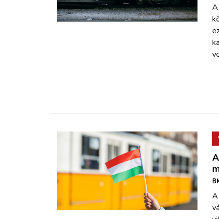
ZÖLDÚT
A
k
e
HAJÓZÁS
ka
v
BLOG
ARCHÍVUM
WEBSHOP
BELÉPÉS
A
m
REGISZTRÁCIÓ
BK
A
vá