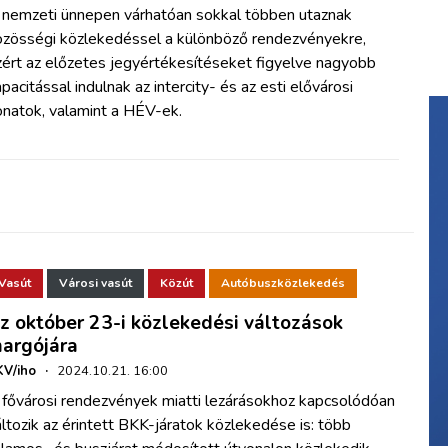
 nemzeti ünnepen várhatóan sokkal többen utaznak
özösségi közlekedéssel a különböző rendezvényekre,
zért az előzetes jegyértékesítéseket figyelve nagyobb
pacitással indulnak az intercity- és az esti elővárosi
onatok, valamint a HÉV-ek.
Vasút
Városi vasút
Közút
Autóbuszközlekedés
z október 23-i közlekedési változások
argójára
V/iho
·
2024.10.21. 16:00
 fővárosi rendezvények miatti lezárásokhoz kapcsolódóan
ltozik az érintett BKK-járatok közlekedése is: több