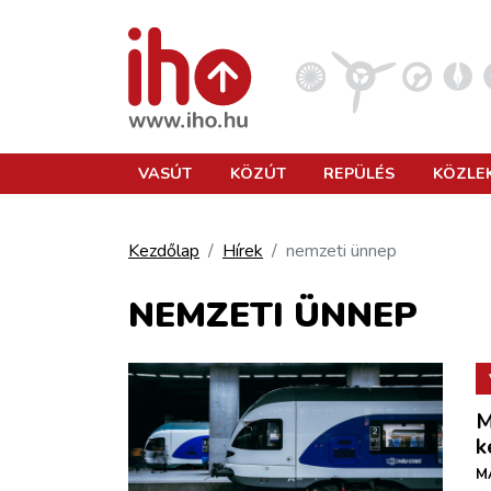
VASÚT
VASÚT
KÖZÚT
REPÜLÉS
KÖZLE
KÖZÚT
Kezdőlap
Hírek
nemzeti ünnep
REPÜLÉS
NEMZETI ÜNNEP
KÖZLEKEDÉSFEJLESZTÉS
M
ELLÁTÁSI LÁNC
k
M