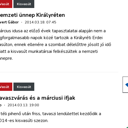
Vasút
Kisvasút
emzeti ünnep Királyréten
vert Gábor
·
2014.03.18. 07:45
rcius idusa az előző évek tapasztalatai alapján nem a
gforgalmasabb napok közé tartozik a Királyréti Erdei
súton, ennek ellenére a szombat délelőttre jósolt jó idő
att a kisvasút munkatársai felkészültek a nemzeti
nnepre.
Vasút
Kisvasút
avaszvárás és a márciusi ifjak
o
·
2014.03.13. 19:00
téli pihenő után friss, tavaszi lendülettel kezdődik a
014-es kisvasúti szezon.