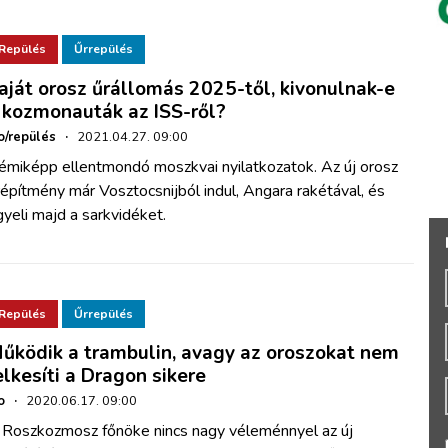
Repülés
Űrrepülés
aját orosz űrállomás 2025-től, kivonulnak-e
 kozmonauták az ISS-ről?
o/repülés
·
2021.04.27. 09:00
émiképp ellentmondó moszkvai nyilatkozatok. Az új orosz
építmény már Vosztocsnijból indul, Angara rakétával, és
gyeli majd a sarkvidéket.
Repülés
Űrrepülés
űködik a trambulin, avagy az oroszokat nem
elkesíti a Dragon sikere
o
·
2020.06.17. 09:00
 Roszkozmosz főnöke nincs nagy véleménnyel az új