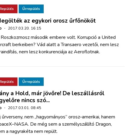
Repülés
Űrrepülés
egölték az egykori orosz űrfőnököt
o
·
2017.03.20. 16:15
 Roszkozmosz második embere volt. Korrupció a United
rcraft berkeiben? Vád alatt a Transaero vezetői, nem lesz
raindítás, nem lesz konkurenciája az Aeroflotnak.
Repülés
Űrrepülés
rány a Hold, már jövőre! De leszállásról
gyelőre nincs szó...
o
·
2017.03.01. 08:45
j űrverseny, nem „hagyományos” orosz–amerikai, hanem
paceX–NASA. De még sem a személyszállító Dragon,
em a nagyrakéta nem repült.