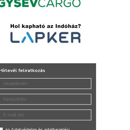
Hírlevél feliratkozás
Vezetéknév
Keresztnév
E-mail cím
az
Adatvédelmi és adatkezelési