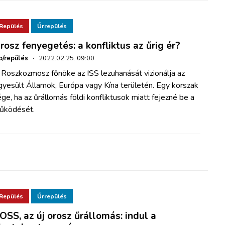
Repülés
Űrrepülés
rosz fenyegetés: a konfliktus az űrig ér?
o/repülés
·
2022.02.25. 09:00
 Roszkozmosz főnöke az ISS lezuhanását vizionálja az
gyesült Államok, Európa vagy Kína területén. Egy korszak
ge, ha az űrállomás földi konfliktusok miatt fejezné be a
űködését.
Repülés
Űrrepülés
OSS, az új orosz űrállomás: indul a