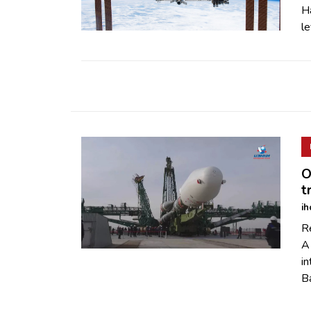
ZÖLDÚT
H
le
HAJÓZÁS
BLOG
ARCHÍVUM
WEBSHOP
O
t
ih
BELÉPÉS
R
A
REGISZTRÁCIÓ
in
Ba