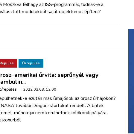
a Moszkva felhagy az ISS-programmal, tudnak-e a
választott modulokból saját objektumot építeni?
Repülés
Űrrepülés
rosz–amerikai űrvita: seprűnyél vagy
rambulin...
o/repülés
·
2022.03.08. 12:00
epülhetnek-e ezután más űrhajósok az orosz űrhajókon?
 NASA további Dragon-startokat rendelt. A britek
ternet-műholdjai nem kerülhetnek földkörüli pályára
jkonurból.