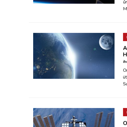
űr
M
A
H
ih
Or
ü
S
O