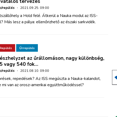
ivatalos tervezés
o/repülés
·
2021.09.25. 09:00
szállóhely a Hold felé. Átkerül a Nauka modul az ISS-
l? Más lesz a pálya: ellenőrizhető az északi sarkvidék.
Repülés
Űrrepülés
észhelyzet az űrállomáson, nagy különbség,
5 vagy 540 fok…
o/repülés
·
2021.08.10. 09:00
örések, repedések? Az ISS megúszta a Nauka-kalandot,
e mi van az orosz–amerikai együttműködéssel?