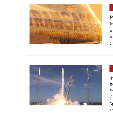
M
ih
A
Ai
új
I
e
ih
Ú
S
s