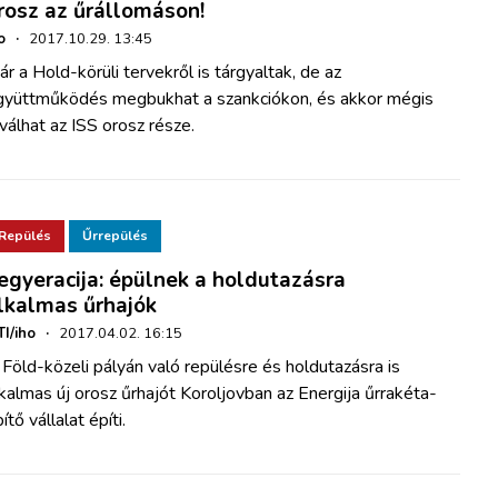
rosz az űrállomáson!
o
·
2017.10.29. 13:45
r a Hold-körüli tervekről is tárgyaltak, de az
gyüttműködés megbukhat a szankciókon, és akkor mégis
válhat az ISS orosz része.
Repülés
Űrrepülés
egyeracija: épülnek a holdutazásra
lkalmas űrhajók
I/iho
·
2017.04.02. 16:15
Föld-közeli pályán való repülésre és holdutazásra is
kalmas új orosz űrhajót Koroljovban az Energija űrrakéta-
ítő vállalat építi.