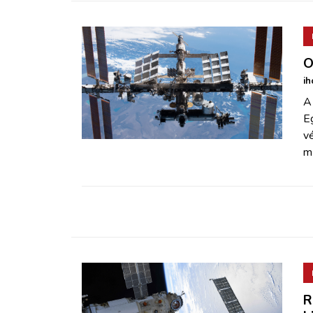
O
ih
A
E
vé
m
R