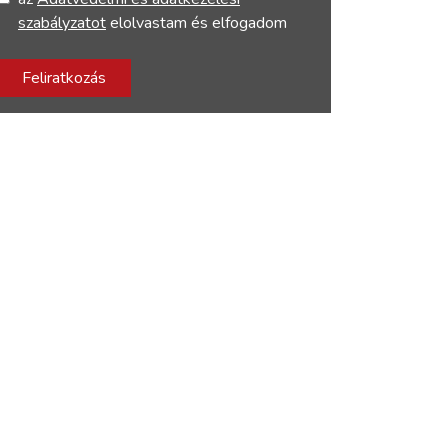
szabályzatot
elolvastam és elfogadom
Feliratkozás