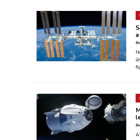
S
a
ih
N
űr
fi
M
l
ih
A