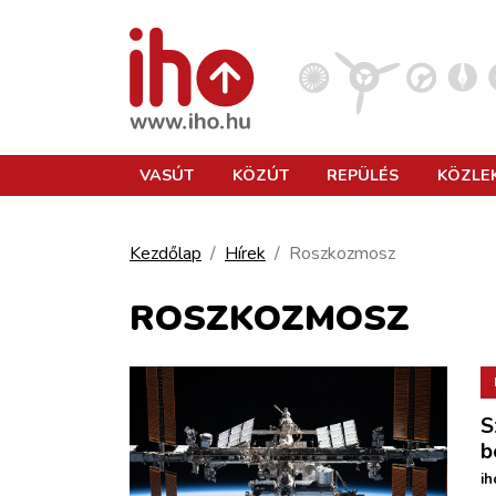
VASÚT
VASÚT
KÖZÚT
REPÜLÉS
KÖZLE
KÖZÚT
Kezdőlap
Hírek
Roszkozmosz
REPÜLÉS
ROSZKOZMOSZ
KÖZLEKEDÉSFEJLESZTÉS
S
ELLÁTÁSI LÁNC
b
ih