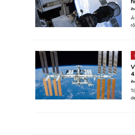
h
ih
Át
rő
V
4
ih
T
d