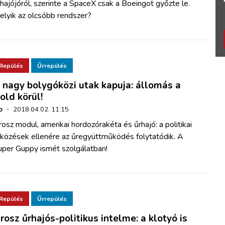
hajójóról, szerinte a SpaceX csak a Boeingot győzte le.
elyik az olcsóbb rendszer?
Repülés
Űrrepülés
 nagy bolygóközi utak kapuja: állomás a
old körül!
o
·
2018.04.02. 11:15
osz modul, amerikai hordozórakéta és űrhajó: a politikai
tközések ellenére az űregyüttműködés folytatódik. A
uper Guppy ismét szolgálatban!
Repülés
Űrrepülés
rosz űrhajós-politikus intelme: a klotyó is