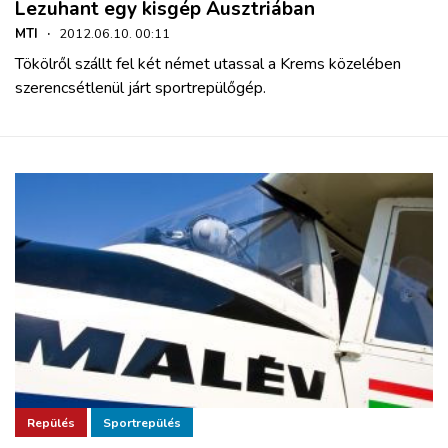
Lezuhant egy kisgép Ausztriában
MTI
·
2012.06.10. 00:11
Tökölről szállt fel két német utassal a Krems közelében
szerencsétlenül járt sportrepülőgép.
Repülés
Sportrepülés