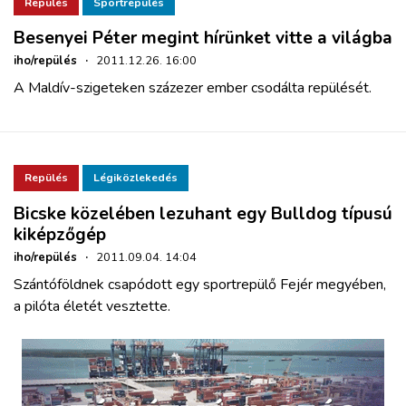
Repülés
Sportrepülés
Besenyei Péter megint hírünket vitte a világba
iho/repülés
·
2011.12.26. 16:00
A Maldív-szigeteken százezer ember csodálta repülését.
Repülés
Légiközlekedés
Bicske közelében lezuhant egy Bulldog típusú
kiképzőgép
iho/repülés
·
2011.09.04. 14:04
Szántóföldnek csapódott egy sportrepülő Fejér megyében,
a pilóta életét vesztette.