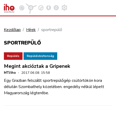
Kezdőlap
Hírek
sportrepülő
VASÚT
SPORTREPÜLŐ
Kosár megtekintése
KÖZÚT
Repülés
Repülésbiztonság
Megint akcióztak a Gripenek
REPÜLÉS
MTI/iho
·
2017.06.08. 15:58
Egy Grazban felszállt sportrepülőgép csütörtökön kora
KÖZLEKEDÉSFEJLESZTÉS
délután S
zombathely közelében.
engedély nélkül lépett
Magyarország légterébe.
ELLÁTÁSI LÁNC