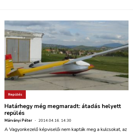
ZÖLDÚT
HAJÓZÁS
BLOG
ARCHÍVUM
WEBSHOP
BELÉPÉS
Repülés
Határhegy még megmaradt: átadás helyett
REGISZTRÁCIÓ
repülés
Márványi Péter
·
2014.04.16. 14:30
A Vagyonkezelő képviselői nem kapták meg a kulcsokat, az