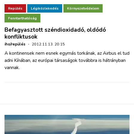
Repülés
Légiközlekedés
Környezetvédelem
Fenntarthatóság
Befagyasztott széndioxidadó, oldódó
konfliktusok
iho/repülés
·
2012.11.13. 20:15
A kontinensek nem esnek egymás torkának, az Airbus el tud
adni Kínában, az európai társaságok továbbra is hátrányban
vannak.