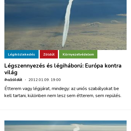
Légiközlekedés
Zöldút
Környezetvédelem
Légszennyezés és légiháború: Európa kontra
világ
iho/zöldút
·
2012.01.09. 19:00
Étterem vagy légijárat, mindegy: az uniós szabályokat be
kell tartani, különben nem lesz sem étterem, sem repülés.