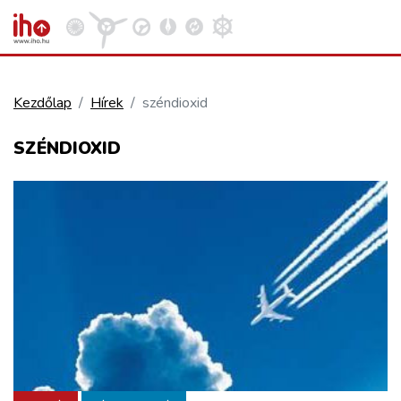
Kezdőlap
Hírek
széndioxid
VASÚT
SZÉNDIOXID
Kosár megtekintése
KÖZÚT
REPÜLÉS
KÖZLEKEDÉSFEJLESZTÉS
ELLÁTÁSI LÁNC