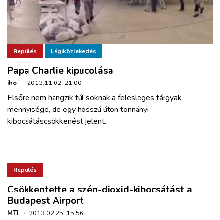
Repülés
Légiközlekedés
Papa Charlie kipucolása
iho
·
2013.11.02. 21:00
Elsőre nem hangzik túl soknak a felesleges tárgyak
mennyisége, de egy hosszú úton tonnányi
kibocsátáscsökkenést jelent.
Repülés
Csökkentette a szén-dioxid-kibocsátást a
Budapest Airport
MTI
·
2013.02.25. 15:56