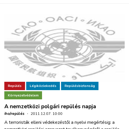
Repülés
Légiközlekedés
Repülésbiztonság
Környezetvédelem
A nemzetközi polgári repülés napja
iho/repülés
·
2011.12.07. 10:00
A terroristák elleni védekezéstől a nyelvi megértésig: a