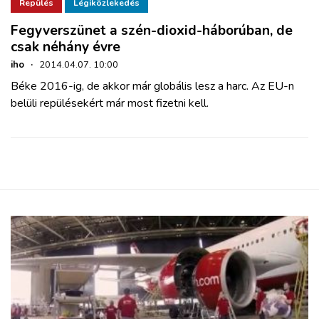
ZÖLDÚT
Repülés
Légiközlekedés
Fegyverszünet a szén-dioxid-háborúban, de
csak néhány évre
HAJÓZÁS
iho
·
2014.04.07. 10:00
Béke 2016-ig, de akkor már globális lesz a harc. Az EU-n
BLOG
belüli repülésekért már most fizetni kell.
ARCHÍVUM
WEBSHOP
BELÉPÉS
REGISZTRÁCIÓ