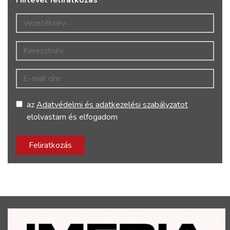
Hírlevél feliratkozás
Vezetéknév
Keresztnév
E-mail cím
az
Adatvédelmi és adatkezelési szabályzatot
elolvastam és elfogadom
Feliratkozás