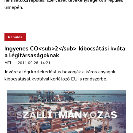
nemzetközi repülési szervezet tevékenységéről a repülés
ünnepén.
Repülés
Ingyenes CO<sub>2</sub>-kibocsátási kvóta
a légitársaságoknak
MTI
·
2011.09.26. 14:21
Jövőre a légi közlekedést is bevonják a káros anyagok
kibocsátását kvótával korlátozó EU-s rendszerbe.