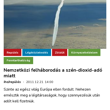
Repülés
Légiközlekedés
Zöldút
Környezetvédelem
Fenntarthatóság
Nemzetközi felháborodás a szén-dioxid-adó
miatt
iho/repülés
·
2011.12.21. 14:00
Szinte az egész világ Európa ellen fordult. Nehezen
emésztik meg a légitársaságok, hogy szennyezésük után
adót kell fizetniük.