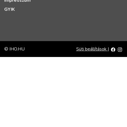
Impresszum
GYIK
© IHO.HU
Süti beállítások
|