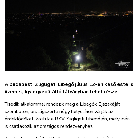
ZÖLDÚT
HAJÓZÁS
BLOG
ARCHÍVUM
WEBSHOP
A budapesti Zugligeti Libegő július 12-én késő este is
üzemel, így egyedülálló látványban lehet része.
BELÉPÉS
Tizedik alkalommal rendezik meg a Libegők Éjszakáját
szombaton, országszerte négy helyszínen várják az
REGISZTRÁCIÓ
érdeklődőket, köztük a BKV Zugligeti Libegőjén, mely idén
is csatlakozik az országos rendezvényhez.