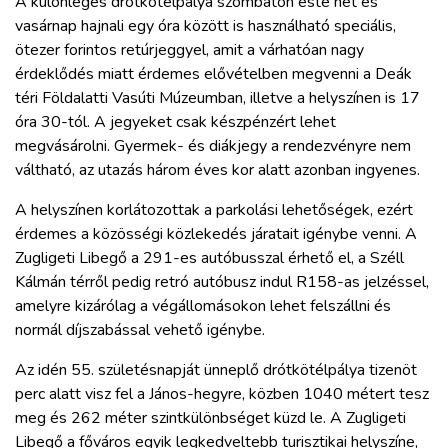
A különleges drótkötélpálya szombaton este hét és
vasárnap hajnali egy óra között is használható speciális,
ötezer forintos retúrjeggyel, amit a várhatóan nagy
érdeklődés miatt érdemes elővételben megvenni a Deák
téri Földalatti Vasúti Múzeumban, illetve a helyszínen is 17
óra 30-tól. A jegyeket csak készpénzért lehet
megvásárolni. Gyermek- és diákjegy a rendezvényre nem
váltható, az utazás három éves kor alatt azonban ingyenes.
A helyszínen korlátozottak a parkolási lehetőségek, ezért
érdemes a közösségi közlekedés járatait igénybe venni. A
Zugligeti Libegő a 291-es autóbusszal érhető el, a Széll
Kálmán térről pedig retró autóbusz indul R158-as jelzéssel,
amelyre kizárólag a végállomásokon lehet felszállni és
normál díjszabással vehető igénybe.
Az idén 55. születésnapját ünneplő drótkötélpálya tizenöt
perc alatt visz fel a János-hegyre, közben 1040 métert tesz
meg és 262 méter szintkülönbséget küzd le. A Zugligeti
Libegő a főváros egyik legkedveltebb turisztikai helyszíne,