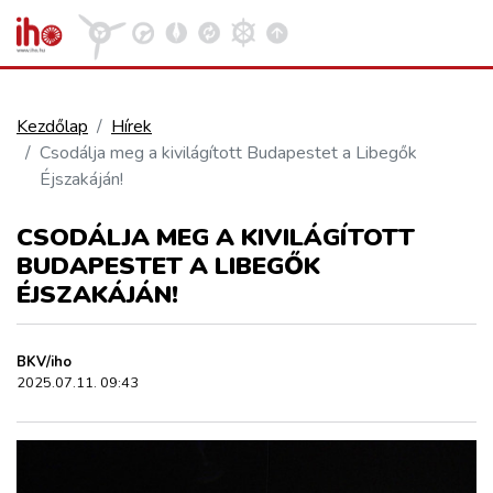
Kezdőlap
Hírek
Csodálja meg a kivilágított Budapestet a Libegők
VASÚT
Éjszakáján!
Kosár megtekintése
CSODÁLJA MEG A KIVILÁGÍTOTT
KÖZÚT
BUDAPESTET A LIBEGŐK
ÉJSZAKÁJÁN!
REPÜLÉS
BKV/iho
KÖZLEKEDÉSFEJLESZTÉS
2025.07.11. 09:43
ELLÁTÁSI LÁNC