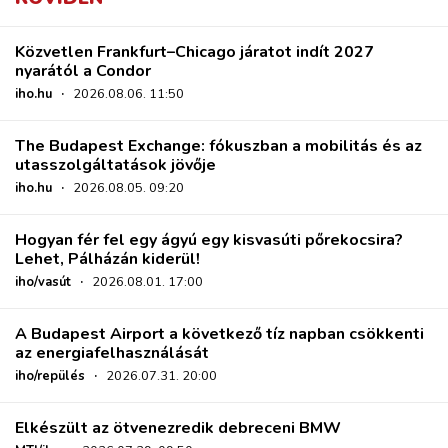
Közvetlen Frankfurt–Chicago járatot indít 2027
nyarától a Condor
iho.hu
·
2026.08.06. 11:50
The Budapest Exchange: fókuszban a mobilitás és az
utasszolgáltatások jövője
iho.hu
·
2026.08.05. 09:20
Hogyan fér fel egy ágyú egy kisvasúti pőrekocsira?
Lehet, Pálházán kiderül!
iho/vasút
·
2026.08.01. 17:00
A Budapest Airport a következő tíz napban csökkenti
az energiafelhasználását
iho/repülés
·
2026.07.31. 20:00
Elkészült az ötvenezredik debreceni BMW