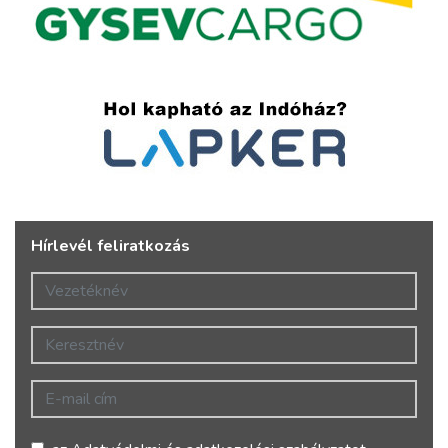
Hírlevél feliratkozás
Vezetéknév
Keresztnév
E-mail cím