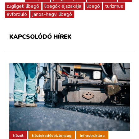
zugligeti libegő
libegők éjszakája
libegő
turizmus
évforduló
jános-hegyi libegő
KAPCSOLÓDÓ HÍREK
Közút
Közlekedésbiztonság
Infrastruktúra