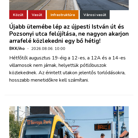
Közút
Vasút
Infrastruktúra
Városi vasút
Újabb ütemébe lép az újpesti István út és
Pozsonyi utca felújítása, ne nagyon akarjon
arrafelé közlekedni egy bő hétig!
BKK/iho
·
2026.08.06. 10:00
Hétfőtől augusztus 19-éig a 12-es, a 12A és a 14-es
villamosok nem járnak, helyettük pótlóbuszok
közlekednek. Az érintett utakon jelentős torlódásokra,
hosszabb menetidőkre kell számítani.