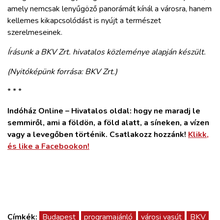
amely nemcsak lenyűgöző panorámát kínál a városra, hanem
kellemes kikapcsolódást is nyújt a természet
szerelmeseinek.
Írásunk a BKV Zrt. hivatalos közleménye alapján készült.
(Nyitóképünk forrása: BKV Zrt.)
* * *
Indóház Online – Hivatalos oldal: hogy ne maradj le
semmiről, ami a földön, a föld alatt, a síneken, a vízen
vagy a levegőben történik. Csatlakozz hozzánk!
Klikk,
és like a Facebookon!
Címkék:
Budapest
programajánló
városi vasút
BKV