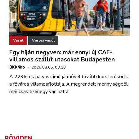
Vasút
Városi vasút
Egy híján negyven: már ennyi új CAF-
villamos szállít utasokat Budapesten
BKK/iho
·
2026.08.05. 08:10
A 2296-os pályaszámú járművel tovább korszerűsödik
a főváros villamosflottája. A megrendelt mennyiségből
már csak tizenegy van hátra.
RÖVIDEN