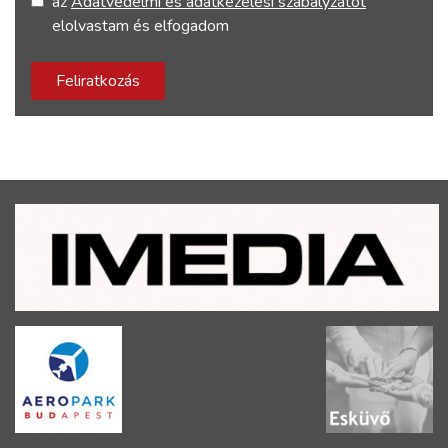
az
Adatvédelmi és adatkezelési szabályzatot
elolvastam és elfogadom
Feliratkozás