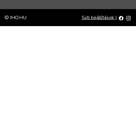
© IHO.HU
Süti beállítások
|