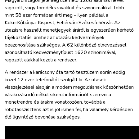
Magyarországon jelenleg üzemelő 1268 állomás nevét
ragozott, vagy töredékszavakkal és szinonimákkal, több
mint 58 ezer formában érti meg – ilyen például a
Köki=Kőbánya-Kispest, Fehérvár=Székesfehérvár. Az
utazásra használt menetjegyek áráról is egyszerűen kérhető
tájékoztatás, amihez az utazási kedvezmények
beazonosítása szükséges. A 62 különböző elnevezéssel
azonosítható kedvezménytípust 1620 szinonimával,
ragozott alakkal kezeli a rendszer.
A rendszer a karácsony óta tartó tesztüzem során eddig
közel 12 ezer telefonálót szolgált ki. Az utasok
visszajelzései alapján a modern megoldásnak köszönhetően
várakozási idő nélkül sikerül információt szerezni a
menetrendre és árakra vonatkozóan, továbbá a
robotasszisztens azt is jól ismeri fel, ha valamely kérdésben
élő ügyintéző bevonása szükséges.