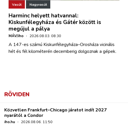
Vasút
Nagyvasút
Harminc helyett hatvannal:
Kiskunfélegyháza és Gátér között is
megújul a pálya
MÁV/iho
·
2026.08.03. 08:30
A 147-es számú Kiskunfélegyháza–Orosháza vicinális
hét és fél kilométerén decemberig dolgoznak a gépek.
RÖVIDEN
Közvetlen Frankfurt–Chicago járatot indít 2027
nyarától a Condor
iho.hu
·
2026.08.06. 11:50