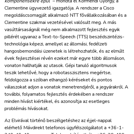
komponensekre épül”
– mondta el Körmendi György, a
Clementine ügyvezető igazgatója. A rendszer a Cisco
megoldáscsomagját alkalmazó NTT fővállalkozásában és a
Clementine szakmai vezetésével valósult meg. A más
vasúttársaságnál még nem alkalmazott fejlesztés egyik
pillérét ugyanaz a Text-to-Speech (TTS) beszédszintézis-
technológia képezi, amellyel az állomási, fedélzeti
hangosbemondási üzenetek is létrehozhatók, és az elmúlt
évek fejlesztései révén ezeket már egyre több állomáson,
vonaton hallhatják az utasok. Gépi tanuló algoritmusok
teszik lehetővé, hogy a robotasszisztens megértse,
feldolgozza a szóban elhangzó kéréseket és pontos
válaszokat adjon a vonatok menetrendjéről, a jegyárakról. A
további, folyamatos fejlesztés érdekében a rendszer
minden hívást kiértékel, és azonosítja az esetleges
problémás hívásokat.
Az Elvirával történő beszélgetéshez az éjjel-nappal
elérhető Mávdirekt telefonos ügyfélszolgálatot a +36-1-