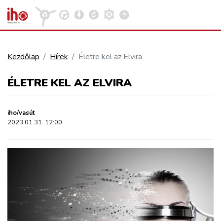
Kezdőlap
Hírek
Életre kel az Elvira
VASÚT
ÉLETRE KEL AZ ELVIRA
Kosár megtekintése
KÖZÚT
iho/vasút
2023.01.31. 12:00
REPÜLÉS
KÖZLEKEDÉSFEJLESZTÉS
ELLÁTÁSI LÁNC