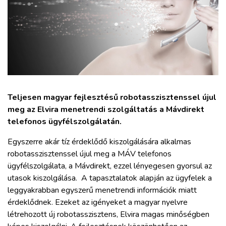
ZÖLDÚT
HAJÓZÁS
BLOG
ARCHÍVUM
Teljesen magyar fejlesztésű robotasszisztenssel újul
meg az Elvira menetrendi szolgáltatás a Mávdirekt
telefonos ügyfélszolgálatán.
WEBSHOP
Egyszerre akár tíz érdeklődő kiszolgálására alkalmas
BELÉPÉS
robotasszisztenssel újul meg a MÁV telefonos
ügyfélszolgálata, a Mávdirekt, ezzel lényegesen gyorsul az
utasok kiszolgálása. A tapasztalatok alapján az ügyfelek a
REGISZTRÁCIÓ
leggyakrabban egyszerű menetrendi információk miatt
érdeklődnek. Ezeket az igényeket a magyar nyelvre
létrehozott új robotasszisztens, Elvira magas minőségben