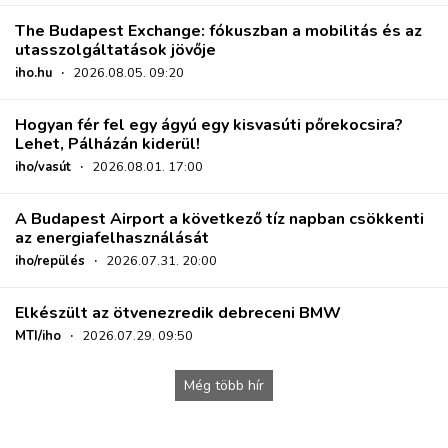
The Budapest Exchange: fókuszban a mobilitás és az
utasszolgáltatások jövője
iho.hu
·
2026.08.05. 09:20
Hogyan fér fel egy ágyú egy kisvasúti pőrekocsira?
Lehet, Pálházán kiderül!
iho/vasút
·
2026.08.01. 17:00
A Budapest Airport a következő tíz napban csökkenti
az energiafelhasználását
iho/repülés
·
2026.07.31. 20:00
Elkészült az ötvenezredik debreceni BMW
MTI/iho
·
2026.07.29. 09:50
Még több hír