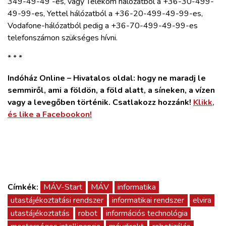
349-49-49 -es, vagy Telekom hálózatból a +36-30-499-
49-99-es, Yettel hálózatból a +36-20-499-49-99-es,
Vodafone-hálózatból pedig a +36-70-499-49-99-es
telefonszámon szükséges hívni.
* * *
Indóház Online – Hivatalos oldal: hogy ne maradj le
semmiről, ami a földön, a föld alatt, a síneken, a vízen
vagy a levegőben történik. Csatlakozz hozzánk!
Klikk,
és like a Facebookon!
Címkék:
MÁV-Start
MÁV
informatika
utastájékoztatási rendszer
informatikai rendszer
elvira
utastájékoztatás
robot
információs technológia