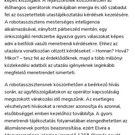
képes kiszolgálni. A fejlesztésnek köszönhetően az
élőhangos operátorok munkájában energia és idő szabadul
fel az összetettebb utastájékoztatási kérdések kezelésére.
A robotasszisztens mesterséges intelligencia
alkalmazásával, irányított párbeszéd mentén, egy
önkiszolgáló rendszerbe ágyazva gyors válaszokat képes
adni a belföldi vasúti menetrendi kérdésekre. Ehhez az
utazásra vonatkozóan célzott kérdéseket – Honnan? Hová?
Mikor? – tesz fel az érdeklődőknek, majd a több milliónyi
közlekedési adatból az utazási igényeknek leginkább
megfelelő menetrendet ismerteti.
A robotasszisztensnek köszönhetően a beérkező hívás
során, az ügyfélszolgálatokon az operátor kapcsolásáig
megszokott várakozási idő megszűnik. Az esetleges
vészhelyzeti hívásokat a rendszer azonosítja és azonnal,
elsőbbséggel emberi kezelőhöz továbbítja. A gyors
menetrendi tájékoztatás folyamatában elengedhetetlen az
állomásnevek pontos beazonosítása, ezért Elvira a