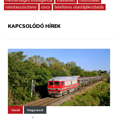
mesterséges intelligencia
mávdirekt
robotizálás
robotasszisztens
cisco
telefonos utastájékoztatás
KAPCSOLÓDÓ HÍREK
Vasút
Nagyvasút