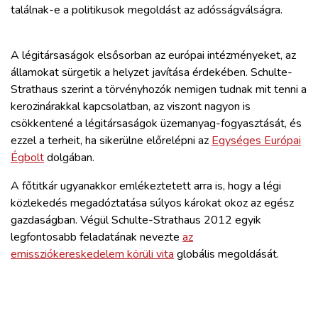
találnak-e a politikusok megoldást az adósságválságra.
A légitársaságok elsősorban az európai intézményeket, az
államokat sürgetik a helyzet javítása érdekében. Schulte-
Strathaus szerint a törvényhozók nemigen tudnak mit tenni a
kerozinárakkal kapcsolatban, az viszont nagyon is
csökkentené a légitársaságok üzemanyag-fogyasztását, és
ezzel a terheit, ha sikerülne előrelépni az
Egységes Európai
Égbolt
dolgában.
A főtitkár ugyanakkor emlékeztetett arra is, hogy a légi
közlekedés megadóztatása súlyos károkat okoz az egész
gazdaságban. Végül Schulte-Strathaus 2012 egyik
legfontosabb feladatának nevezte
az
emissziókereskedelem körüli vita
globális megoldását.