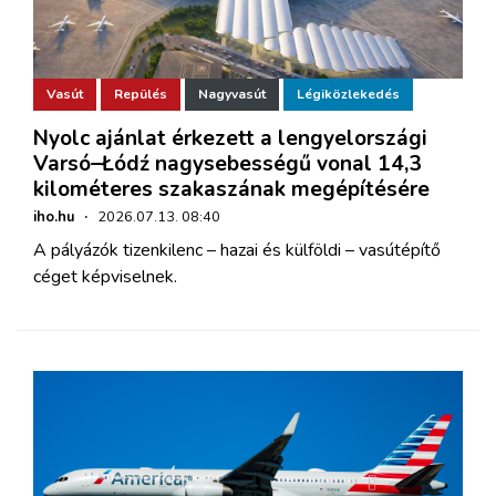
Vasút
Repülés
Nagyvasút
Légiközlekedés
Nyolc ajánlat érkezett a lengyelországi
Varsó–Łódź nagysebességű vonal 14,3
kilométeres szakaszának megépítésére
iho.hu
·
2026.07.13. 08:40
A pályázók tizenkilenc – hazai és külföldi – vasútépítő
céget képviselnek.