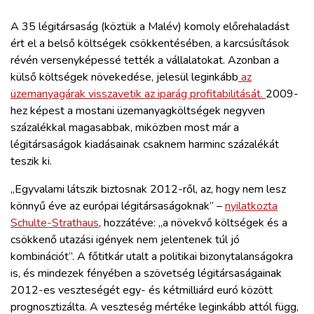
A 35 légitársaság (köztük a Malév) komoly előrehaladást
ért el a belső költségek csökkentésében, a karcsúsítások
révén versenyképessé tették a vállalatokat. Azonban a
külső költségek növekedése, jelesül leginkább
az
üzemanyagárak visszavetik az iparág profitabilitását.
2009-
hez képest a mostani üzemanyagköltségek negyven
százalékkal magasabbak, miközben most már a
légitársaságok kiadásainak csaknem harminc százalékát
teszik ki.
„Egyvalami látszik biztosnak 2012-ről, az, hogy nem lesz
könnyű éve az európai légitársaságoknak” –
nyilatkozta
Schulte-Strathaus
, hozzátéve: „a növekvő költségek és a
csökkenő utazási igények nem jelentenek túl jó
kombinációt”. A főtitkár utalt a politikai bizonytalanságokra
is, és mindezek fényében a szövetség légitársaságainak
2012-es veszteségét egy- és kétmilliárd euró között
prognosztizálta. A veszteség mértéke leginkább attól függ,