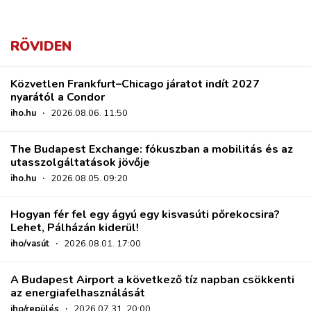
RÖVIDEN
Közvetlen Frankfurt–Chicago járatot indít 2027
nyarától a Condor
iho.hu
·
2026.08.06. 11:50
The Budapest Exchange: fókuszban a mobilitás és az
utasszolgáltatások jövője
iho.hu
·
2026.08.05. 09:20
Hogyan fér fel egy ágyú egy kisvasúti pőrekocsira?
Lehet, Pálházán kiderül!
iho/vasút
·
2026.08.01. 17:00
A Budapest Airport a következő tíz napban csökkenti
az energiafelhasználását
iho/repülés
·
2026.07.31. 20:00