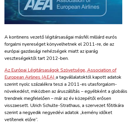
ZÖLDÚT
HAJÓZÁS
BLOG
A kontinens vezető légitársaságai másfél milliárd eurós
forgalmi nyereséget könyvelhetnek el 2011-re, de az
európai gazdasági nehézségek miatt az iparág
ARCHÍVUM
veszteségektől tart 2012-ben.
Az Európai Légitársaságok Szövetsége, Association of
WEBSHOP
European Airlines (AEA)
a tagvállalatoktól kapott adatok
szerint nyolc százalékra teszi a 2011-es utasforgalom-
BELÉPÉS
növekedést, miközben az áruszállítás – egyébként a globális
trendnek megfelelően – már az év közepétől erősen
visszaesett. Ulrich Schulte-Strathaus, a szervezet főtitkára
REGISZTRÁCIÓ
szerint a negyedik negyedévi adatok „kemény időket
vetítenek előre”.