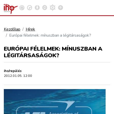
Kezdőlap
Hírek
Európai félelmek: mínuszban a légitársaságok?
VASÚT
Kosár megtekintése
EURÓPAI FÉLELMEK: MÍNUSZBAN A
KÖZÚT
LÉGITÁRSASÁGOK?
REPÜLÉS
iho/repülés
2012.01.05. 12:00
KÖZLEKEDÉSFEJLESZTÉS
ELLÁTÁSI LÁNC