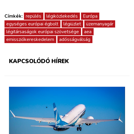
Címkék:
repülés
légiközlekedés
Európa
egységes európai égbolt
légiüzlet
üzemanyagár
légitársaságok európai szövetsége
aea
emissziókereskedelem
adósságválság
KAPCSOLÓDÓ HÍREK