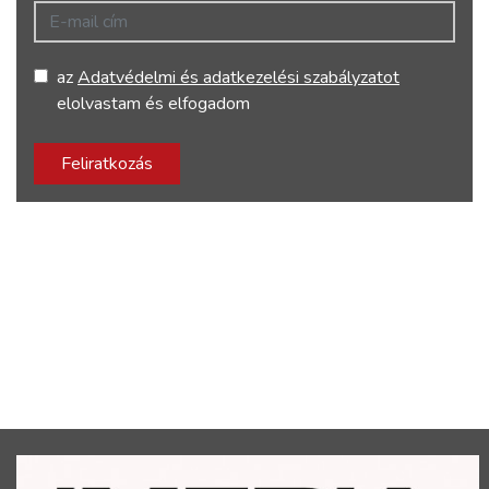
E-mail cím
az
Adatvédelmi és adatkezelési szabályzatot
elolvastam és elfogadom
Feliratkozás