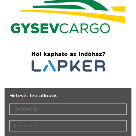
Hírlevél feliratkozás
Vezetéknév
Keresztnév