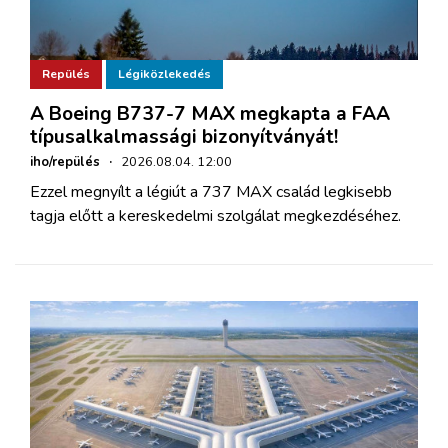
Repülés
Légiközlekedés
A Boeing B737-7 MAX megkapta a FAA
típusalkalmassági bizonyítványát!
iho/repülés
·
2026.08.04. 12:00
Ezzel megnyílt a légiút a 737 MAX család legkisebb
tagja előtt a kereskedelmi szolgálat megkezdéséhez.