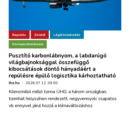
Repülés
Zöldút
Légiközlekedés
Környezetvédelem
Pusztító karbonlábnyom, a labdarúgó
világbajnoksággal összefüggő
kibocsátások döntő hányadáért a
repülésre épülő logisztika kárhoztatható
iho.hu
·
2026.07.12. 09:00
Kilencmillió millió tonna ÜHG: a három országban,
tizenhat helyszínen rendezett, negyvennyolc csapatos
vb ennyivel járul hozzá a klímaváltozáshoz.