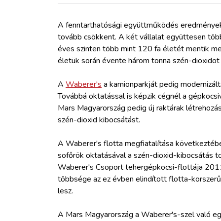
ZÖLDÚT
A fenntarthatósági együttműködés eredménye
HAJÓZÁS
tovább csökkent. A két vállalat együttesen töb
éves szinten több mint 120 fa életét mentik
életük során évente három tonna szén-dioxido
BLOG
A
Waberer's
a kamionparkját pedig modernizálta,
ARCHÍVUM
Továbbá oktatással is képzik cégnél a gépkocsi
Mars Magyarország pedig új raktárak létrehozás
szén-dioxid kibocsátást.
WEBSHOP
A Waberer's flotta megfiatalítása következtébe
BELÉPÉS
sofőrök oktatásával a szén-dioxid-kibocsátás to
Waberer's Csoport tehergépkocsi-flottája 2011
többsége az ez évben elindított flotta-korsze
REGISZTRÁCIÓ
lesz.
A Mars Magyarország a Waberer's-szel való eg