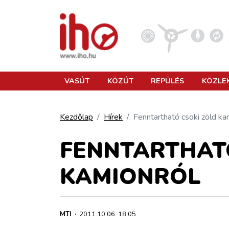
VASÚT
VASÚT
KÖZÚT
REPÜLÉS
KÖZLE
KÖZÚT
Kezdőlap
Hírek
Fenntartható csoki zöld ka
REPÜLÉS
FENNTARTHAT
KAMIONRÓL
KÖZLEKEDÉSFEJLESZTÉS
ELLÁTÁSI LÁNC
MTI
·
2011.10.06. 18:05