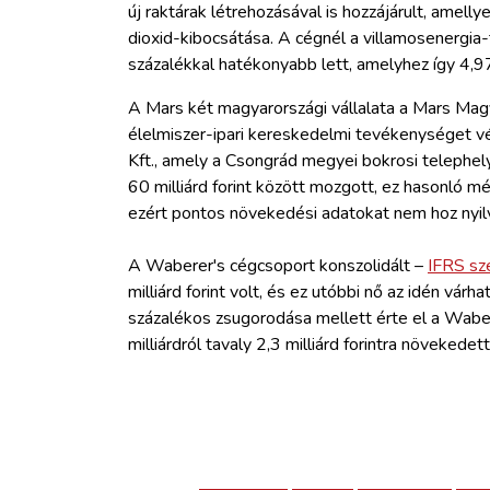
új raktárak létrehozásával is hozzájárult, amelly
dioxid-kibocsátása. A cégnél a villamosenergia
százalékkal hatékonyabb lett, amelyhez így 4,9
A Mars két magyarországi vállalata a Mars Mag
élelmiszer-ipari kereskedelmi tevékenységet vé
Kft., amely a Csongrád megyei bokrosi telephel
60 milliárd forint között mozgott, ez hasonló mér
ezért pontos növekedési adatokat nem hoz nyil
A Waberer's cégcsoport konszolidált –
IFRS sze
milliárd forint volt, és ez utóbbi nő az idén vár
százalékos zsugorodása mellett érte el a Wabe
milliárdról tavaly 2,3 milliárd forintra növekedett