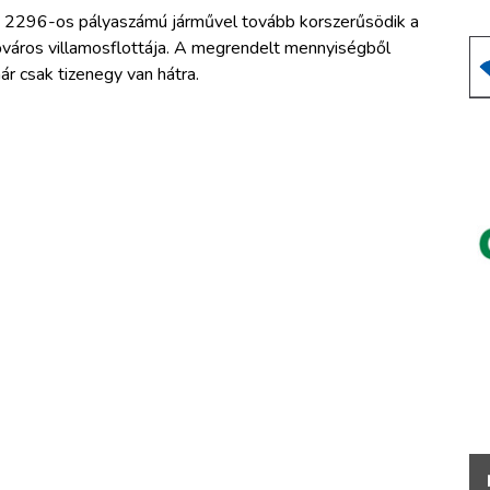
 2296-os pályaszámú járművel tovább korszerűsödik a
őváros villamosflottája. A megrendelt mennyiségből
ár csak tizenegy van hátra.