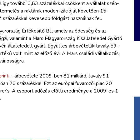
el így további 3,83 százalékkal csökkent a vállalat szén-
-termelés a raktárak modernizációját követően 15
7 százalékkal kevesebb földgázt használnak fel.
yarország Értékesítő Bt., amely az édesség és az
gzi, valamint a Mars Magyarország Kisállateledel Gyártó
yén állateledelt gyárt. Együttes árbevételük tavaly 59–
tékű volt, mint az előző évi. A Mars családi vállalkozás,
vánosságra.
rinti
– árbevétele 2009-ben 81 milliárd, tavaly 91
hatóan 20 százalékkal. Ezt az európai fuvarozói piac 20
rer's. A csoport adózás előtti eredménye a 2009-es 1
.