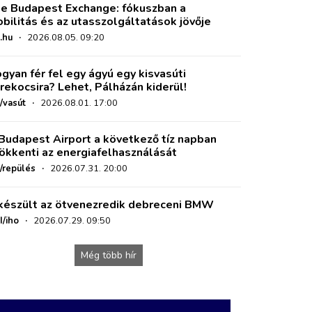
e Budapest Exchange: fókuszban a
bilitás és az utasszolgáltatások jövője
.hu
·
2026.08.05. 09:20
gyan fér fel egy ágyú egy kisvasúti
rekocsira? Lehet, Pálházán kiderül!
/vasút
·
2026.08.01. 17:00
Budapest Airport a következő tíz napban
ökkenti az energiafelhasználását
o/repülés
·
2026.07.31. 20:00
készült az ötvenezredik debreceni BMW
I/iho
·
2026.07.29. 09:50
Még több hír