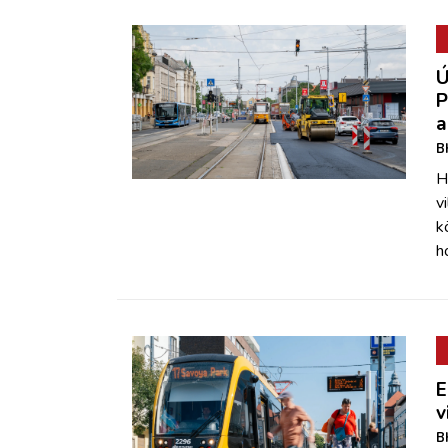
Ú
P
a
B
H
v
k
h
E
v
B