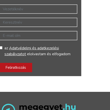
Vezetéknév
Keresztnév
E-mail cím
az
Adatvédelmi és adatkezelési
szabályzatot
elolvastam és elfogadom
Feliratkozás