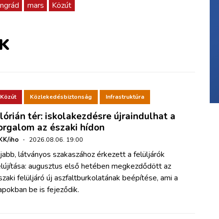
ngrád
mars
Közút
K
Közút
Közlekedésbiztonság
Infrastruktúra
lórián tér: iskolakezdésre újraindulhat a
orgalom az északi hídon
KK/iho
·
2026.08.06. 19:00
jabb, látványos szakaszához érkezett a felüljárók
elújítása: augusztus első hetében megkezdődött az
szaki felüljáró új aszfaltburkolatának beépítése, ami a
apokban be is fejeződik.