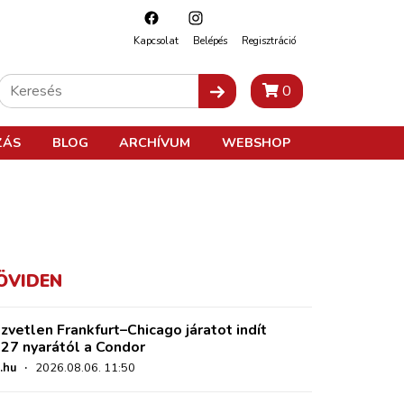
Kapcsolat
Belépés
Regisztráció
0
ZÁS
BLOG
ARCHÍVUM
WEBSHOP
ÖVIDEN
zvetlen Frankfurt–Chicago járatot indít
27 nyarától a Condor
.hu
·
2026.08.06. 11:50