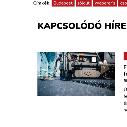
Címkék:
Budapest
zöldút
Waberer’s
cso
KAPCSOLÓDÓ HÍRE
F
f
B
Ú
f
é
n