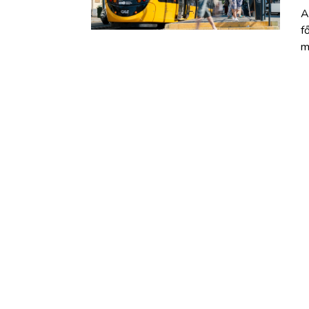
A
f
m