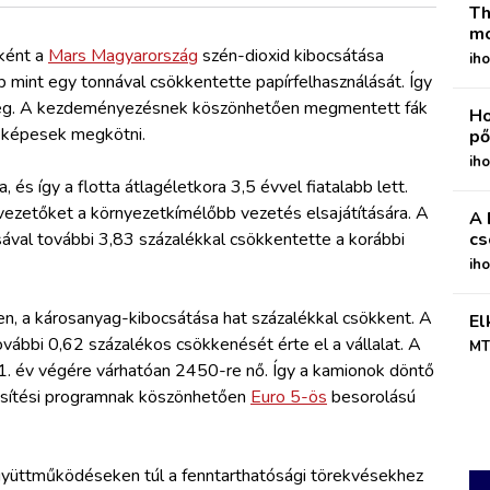
Th
mo
ként a
Mars Magyarország
szén-dioxid kibocsátása
iho
b mint egy tonnával csökkentette papírfelhasználását. Így
 meg. A kezdeményezésnek köszönhetően megmentett fák
Ho
t képesek megkötni.
pő
iho
 és így a flotta átlagéletkora 3,5 évvel fiatalabb lett.
vezetőket a környezetkímélőbb vezetés elsajátítására. A
A 
ával további 3,83 százalékkal csökkentette a korábbi
cs
ih
n, a károsanyag-kibocsátása hat százalékkal csökkent. A
El
vábbi 0,62 százalékos csökkenését érte el a vállalat. A
MT
. év végére várhatóan 2450-re nő. Így a kamionok döntő
rűsítési programnak köszönhetően
Euro 5-ös
besorolású
yüttműködéseken túl a fenntarthatósági törekvésekhez