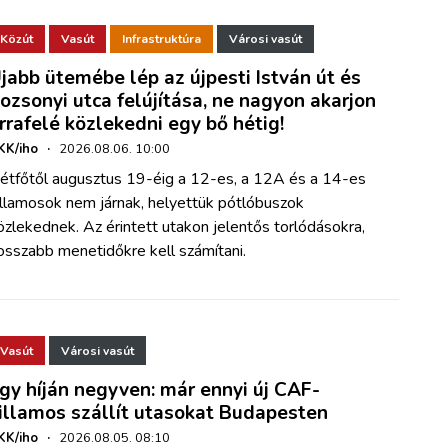
Közút
Vasút
Infrastruktúra
Városi vasút
jabb ütemébe lép az újpesti István út és
ozsonyi utca felújítása, ne nagyon akarjon
rrafelé közlekedni egy bő hétig!
KK/iho
·
2026.08.06. 10:00
étfőtől augusztus 19-éig a 12-es, a 12A és a 14-es
illamosok nem járnak, helyettük pótlóbuszok
özlekednek. Az érintett utakon jelentős torlódásokra,
osszabb menetidőkre kell számítani.
Vasút
Városi vasút
gy híján negyven: már ennyi új CAF-
illamos szállít utasokat Budapesten
KK/iho
·
2026.08.05. 08:10