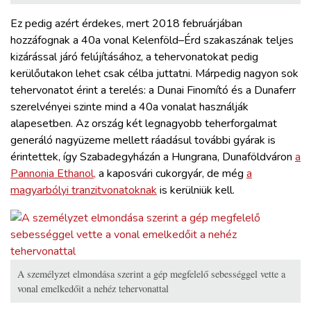
Ez pedig azért érdekes, mert 2018 februárjában
hozzáfognak a 40a vonal Kelenföld–Érd szakaszának teljes
kizárással járó felújításához, a tehervonatokat pedig
kerülőutakon lehet csak célba juttatni. Márpedig nagyon sok
tehervonatot érint a terelés: a Dunai Finomító és a Dunaferr
szerelvényei szinte mind a 40a vonalat használják
alapesetben. Az ország két legnagyobb teherforgalmat
generáló nagyüzeme mellett ráadásul további gyárak is
érintettek, így Szabadegyházán a Hungrana, Dunaföldváron
a
Pannonia Ethanol,
a kaposvári cukorgyár, de még
a
magyarbólyi tranzitvonatoknak
is kerülniük kell.
A személyzet elmondása szerint a gép megfelelő sebességgel vette a
vonal emelkedőit a nehéz tehervonattal