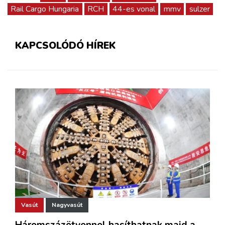
Rail Cargo Hungaria
RCH
44-es vonal
mmv
sulzer
KAPCSOLÓDÓ HÍREK
Vasút
Nagyvasút
Háromszázötvennel hasíthatnak majd a