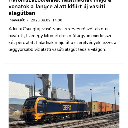
vonatok a Jangce alatt kifúrt új vasúti
alagútban
iho/vasút
·
2026.08.09. 14:00
A kínai Csungtaj-vasútvonal szerves részét alkotni
hivatott, tizenegy kilométeres műtárgyon mindössze
két perc alatt haladnak majd át a szerelvények, ezzel a
leggyorsabb víz alatti vasúti alagút lesz a világon.