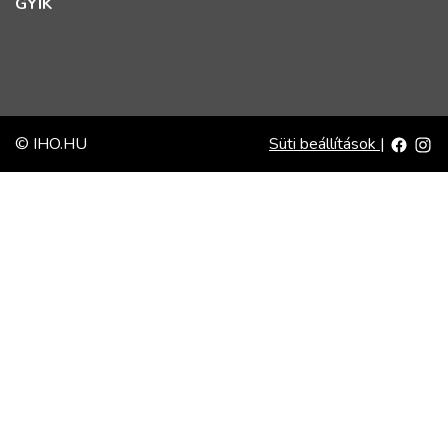
GYIK
© IHO.HU
Süti beállítások
|