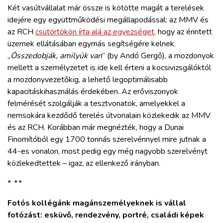
Két vasútvállalat már össze is kötötte magát a terelések
idejére egy együttműködési megállapodással: az MMV és
az RCH
csütörtökön írta alá az egyezséget,
hogy az érintett
üzemek ellátásában egymás segítségére kelnek.
„
Összedobják, amilyük van
” (by Andó Gergő), a mozdonyok
mellett a személyzetet is ide kell érteni a kocsivizsgálóktól
a mozdonyvezetőkig, a lehető legoptimálisabb
kapacitáskihasználás érdekében. Az erőviszonyok
felmérését szolgálják a tesztvonatok, amelyekkel a
nemsokára kezdődő terelés útvonalain közlekedik az MMV
és az RCH. Korábban már megnézték, hogy a Dunai
Finomítóból egy 1700 tonnás szerelvénnyel mire jutnak a
44-es vonalon, most pedig egy még nagyobb szerelvényt
közlekedtettek – igaz, az ellenkező irányban.
*
*
*
Fotós kollégánk magánszemélyeknek is vállal
fotózást: esküvő, rendezvény, portré, családi képek