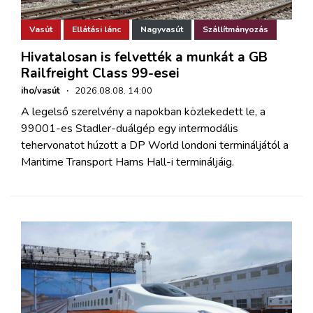
Vasút
Ellátási lánc
Nagyvasút
Szállítmányozás
Hivatalosan is felvették a munkát a GB
Railfreight Class 99-esei
iho/vasút
·
2026.08.08. 14:00
A legelső szerelvény a napokban közlekedett le, a
99001-es Stadler-duálgép egy intermodális
tehervonatot húzott a DP World londoni termináljától a
Maritime Transport Hams Hall-i termináljáig.