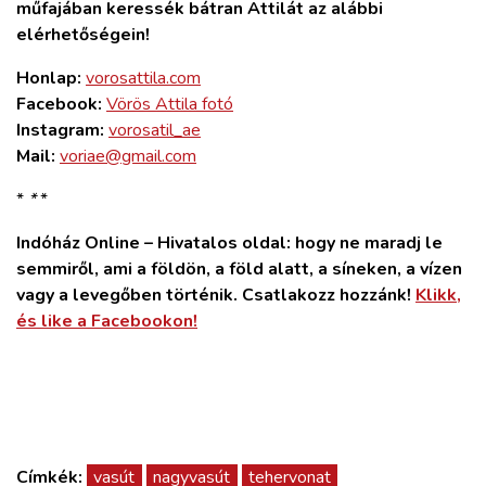
műfajában keressék bátran Attilát az alábbi
elérhetőségein!
Honlap:
vorosattila.com
Facebook:
Vörös Attila fotó
Instagram:
vorosatil_ae
Mail:
voriae@gmail.com
*
*
*
Indóház Online – Hivatalos oldal: hogy ne maradj le
semmiről, ami a földön, a föld alatt, a síneken, a vízen
vagy a levegőben történik. Csatlakozz hozzánk!
Klikk,
és like a Facebookon!
Címkék:
vasút
nagyvasút
tehervonat