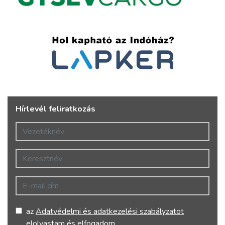
Hírlevél feliratkozás
Vezetéknév
Keresztnév
E-mail cím
az
Adatvédelmi és adatkezelési szabályzatot
elolvastam és elfogadom