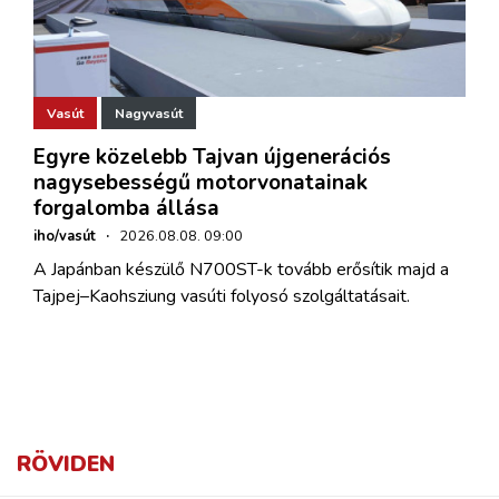
Vasút
Nagyvasút
Egyre közelebb Tajvan újgenerációs
nagysebességű motorvonatainak
forgalomba állása
iho/vasút
·
2026.08.08. 09:00
A Japánban készülő N700ST-k tovább erősítik majd a
Tajpej–Kaohsziung vasúti folyosó szolgáltatásait.
RÖVIDEN