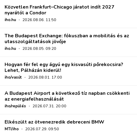
Közvetlen Frankfurt–Chicago járatot indít 2027
nyarától a Condor
iho.hu
·
2026.08.06. 11:50
The Budapest Exchange: fókuszban a mobilitás és az
utasszolgáltatások jövője
iho.hu
·
2026.08.05. 09:20
Hogyan fér fel egy ágyú egy kisvasúti pőrekocsira?
Lehet, Pálházán kiderül!
iho/vasút
·
2026.08.01. 17:00
A Budapest Airport a következő tíz napban csökkenti
az energiafelhasználását
iho/repülés
·
2026.07.31. 20:00
Elkészült az ötvenezredik debreceni BMW
MTI/iho
·
2026.07.29. 09:50