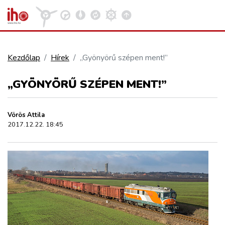
Kezdőlap
Hírek
„Gyönyörű szépen ment!”
VASÚT
„GYÖNYÖRŰ SZÉPEN MENT!”
Kosár megtekintése
KÖZÚT
Vörös Attila
2017.12.22. 18:45
REPÜLÉS
KÖZLEKEDÉSFEJLESZTÉS
ELLÁTÁSI LÁNC