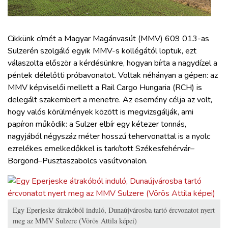
ZÖLDÚT
HAJÓZÁS
Cikkünk címét a Magyar Magánvasút (MMV) 609 013-as
Sulzerén szolgáló egyik MMV-s kollégától loptuk, ezt
válaszolta először a kérdésünkre, hogyan bírta a nagydízel a
BLOG
péntek délelőtti próbavonatot. Voltak néhányan a gépen: az
MMV képviselői mellett a Rail Cargo Hungaria (RCH) is
ARCHÍVUM
delegált szakembert a menetre. Az esemény célja az volt,
hogy valós körülmények között is megvizsgálják, ami
papíron működik: a Sulzer elbír egy kétezer tonnás,
WEBSHOP
nagyjából négyszáz méter hosszú tehervonattal is a nyolc
ezrelékes emelkedőkkel is tarkított Székesfehérvár–
BELÉPÉS
Börgönd–Pusztaszabolcs vasútvonalon.
REGISZTRÁCIÓ
Egy Eperjeske átrakóból induló, Dunaújvárosba tartó ércvonatot nyert
meg az MMV Sulzere (Vörös Attila képei)