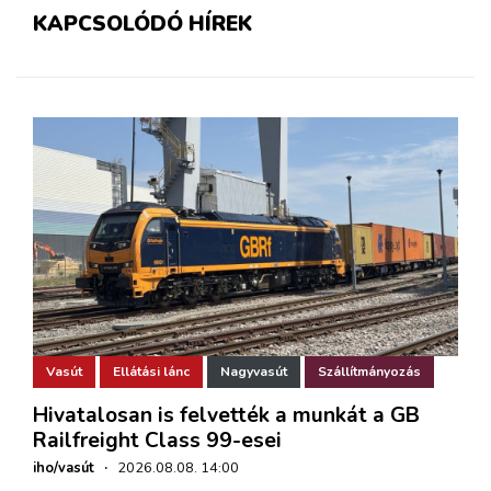
KAPCSOLÓDÓ HÍREK
Vasút
Ellátási lánc
Nagyvasút
Szállítmányozás
Hivatalosan is felvették a munkát a GB
Railfreight Class 99-esei
iho/vasút
·
2026.08.08. 14:00