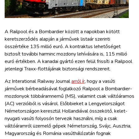
ZÖLDÚT
HAJÓZÁS
A Railpool és a Bombardier között a napokban kötött
BLOG
keretszerződés alapján a járművek listaár szerinti
összértéke 135 millió euró. A kontraktus lehetőséget
biztosít további harminc mozdony lehívására is, 115 millió
ARCHÍVUM
euró értékben. A kanadai gyártó ezen felül frissíti a Railpool
jelenlegi Traxx-flottájának biztonsági rendszereit.
WEBSHOP
Az Interational Railway Journal
arról ír
, hogy a vasúti
járművek bérbeadásával foglalkozó Railpool a Bombardier-
BELÉPÉS
mozdonyok többáramnemű (MS), valamint csak váltóáramos
(AC) verzióiból is vásárol. Előbbieket a Lengyelországot
Németországon keresztül Hollandiával összekötő, kelet-
REGISZTRÁCIÓ
nyugati vasúti folyosón tervezik használni, míg a csak
váltóáramról üzemelő gépek Németország, Svájc, Ausztria,
Magyarország és Románia vasúthálózatán fognak