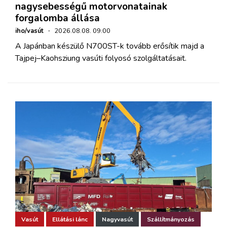
nagysebességű motorvonatainak
forgalomba állása
iho/vasút
·
2026.08.08. 09:00
A Japánban készülő N700ST-k tovább erősítik majd a
Tajpej–Kaohsziung vasúti folyosó szolgáltatásait.
Vasút
Ellátási lánc
Nagyvasút
Szállítmányozás