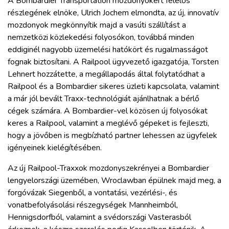
A Bombardier Transportation mozdonyokért felelős
részlegének elnöke, Ulrich Jochem elmondta, az új, innovatív
mozdonyok megkönnyítik majd a vasúti szállítást a
nemzetközi közlekedési folyosókon, továbbá minden
eddiginél nagyobb üzemelési hatókört és rugalmasságot
fognak biztosítani. A Railpool ügyvezető igazgatója, Torsten
Lehnert hozzátette, a megállapodás által folytatódhat a
Railpool és a Bombardier sikeres üzleti kapcsolata, valamint
a már jól bevált Traxx-technológiát ajánlhatnak a bérlő
cégek számára. A Bombardier-vel közösen új folyosókat
keres a Railpool, valamint a meglévő gépeket is fejleszti,
hogy a jövőben is megbízható partner lehessen az ügyfelek
igényeinek kielégítésében.
Az új Railpool-Traxxok mozdonyszekrényei a Bombardier
lengyelországi üzemében, Wroclawban épülnek majd meg, a
forgóvázak Siegenből, a vontatási, vezérlési-, és
vonatbefolyásolási részegységek Mannheimból,
Hennigsdorfból, valamint a svédországi Vasterasból