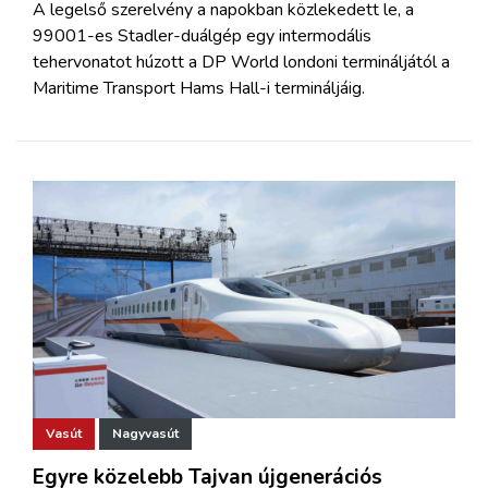
A legelső szerelvény a napokban közlekedett le, a
99001-es Stadler-duálgép egy intermodális
tehervonatot húzott a DP World londoni termináljától a
Maritime Transport Hams Hall-i termináljáig.
Vasút
Nagyvasút
Egyre közelebb Tajvan újgenerációs