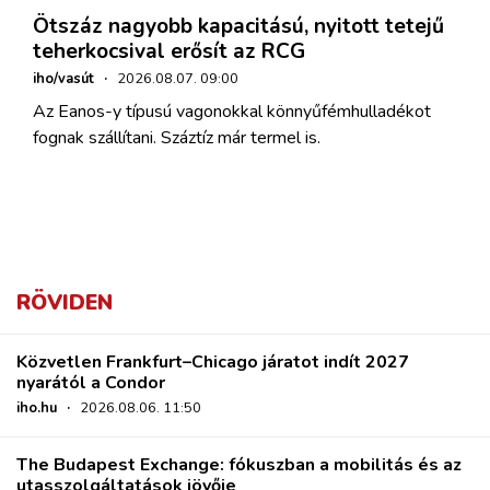
Ötszáz nagyobb kapacitású, nyitott tetejű
teherkocsival erősít az RCG
iho/vasút
·
2026.08.07. 09:00
Az Eanos-y típusú vagonokkal könnyűfémhulladékot
fognak szállítani. Száztíz már termel is.
RÖVIDEN
Közvetlen Frankfurt–Chicago járatot indít 2027
nyarától a Condor
iho.hu
·
2026.08.06. 11:50
The Budapest Exchange: fókuszban a mobilitás és az
utasszolgáltatások jövője