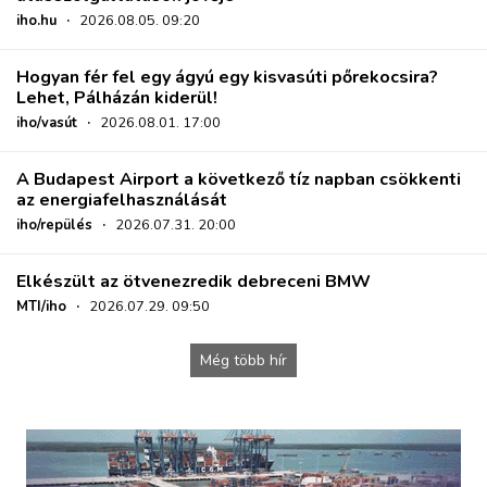
iho.hu
·
2026.08.05. 09:20
Hogyan fér fel egy ágyú egy kisvasúti pőrekocsira?
Lehet, Pálházán kiderül!
iho/vasút
·
2026.08.01. 17:00
A Budapest Airport a következő tíz napban csökkenti
az energiafelhasználását
iho/repülés
·
2026.07.31. 20:00
Elkészült az ötvenezredik debreceni BMW
MTI/iho
·
2026.07.29. 09:50
Még több hír