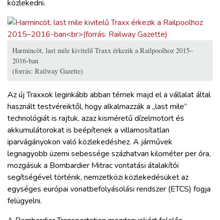
közlekedni.
Harmincöt, last mile kivitelű Traxx érkezik a Railpoolhoz 2015–
2016-ban
(forrás: Railway Gazette)
Az új Traxxok leginkább abban térnek majd el a vállalat által
használt testvéreiktől, hogy alkalmazzák a „last mile”
technológiát is rajtuk, azaz kisméretű dízelmotort és
akkumulátorokat is beépítenek a villamosítatlan
iparvágányokon való közlekedéshez. A járművek
legnagyobb üzemi sebessége százhatvan kilométer per óra,
mozgásuk a Bombardier Mitrac vontatási átalakítói
segítségével történik, nemzetközi közlekedésüket az
egységes európai vonatbefolyásolási rendszer (ETCS) fogja
felügyelni.