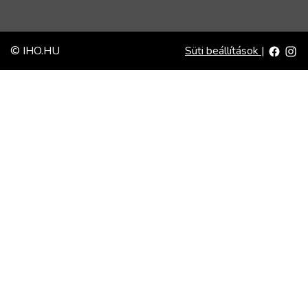
© IHO.HU
Süti beállítások
|