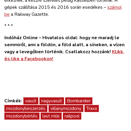
érkeznek, a készre szerelés pedig Kasselben történik. A
gépek szállítása 2015 és 2016 során esedékes –
számol
be
a Railway Gazette.
* * *
Indóház Online – Hivatalos oldal: hogy ne maradj le
semmiről, ami a földön, a föld alatt, a síneken, a vízen
vagy a levegőben történik. Csatlakozz hozzánk!
Klikk,
és like a Facebookon!
Címkék:
vasút
nagyvasút
Bombardier
mozdonybeszerzés
villanymozdony
Traxx
mozdonybérlés
last mile
railpool