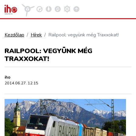
Kezdőlap
Hírek
Railpool: vegyünk még Traxxokat!
VASÚT
RAILPOOL: VEGYÜNK MÉG
Kosár megtekintése
TRAXXOKAT!
KÖZÚT
iho
REPÜLÉS
2014.06.27. 12:15
KÖZLEKEDÉSFEJLESZTÉS
ELLÁTÁSI LÁNC