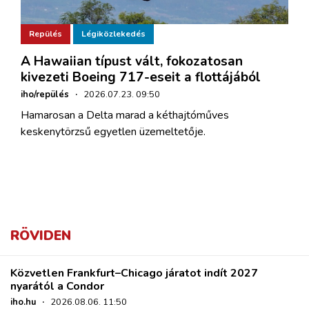
Repülés
Légiközlekedés
A Hawaiian típust vált, fokozatosan
kivezeti Boeing 717-eseit a flottájából
iho/repülés
·
2026.07.23. 09:50
Hamarosan a Delta marad a kéthajtóműves
keskenytörzsű egyetlen üzemeltetője.
RÖVIDEN
Közvetlen Frankfurt–Chicago járatot indít 2027
nyarától a Condor
iho.hu
·
2026.08.06. 11:50