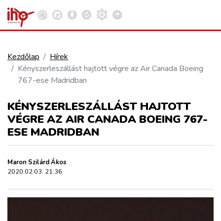
Kezdőlap
Hírek
Kényszerleszállást hajtott végre az Air Canada Boeing
VASÚT
767-ese Madridban
Kosár megtekintése
KÉNYSZERLESZÁLLÁST HAJTOTT
KÖZÚT
VÉGRE AZ AIR CANADA BOEING 767-
ESE MADRIDBAN
REPÜLÉS
Maron Szilárd Ákos
KÖZLEKEDÉSFEJLESZTÉS
2020.02.03. 21:36
ELLÁTÁSI LÁNC