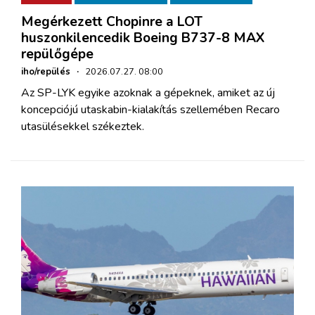
Megérkezett Chopinre a LOT
huszonkilencedik Boeing B737-8 MAX
repülőgépe
iho/repülés
·
2026.07.27. 08:00
Az SP-LYK egyike azoknak a gépeknek, amiket az új
koncepciójú utaskabin-kialakítás szellemében Recaro
utasülésekkel székeztek.