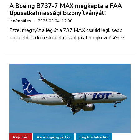
A Boeing B737-7 MAX megkapta a FAA
típusalkalmassági bizonyítványát!
iho/repülés
·
2026.08.04. 12:00
Ezzel megnyílt a légiút a 737 MAX család legkisebb
tagja előtt a kereskedelmi szolgálat megkezdéséhez.
Repülés
Repülőgépgyártás
Légiközlekedés