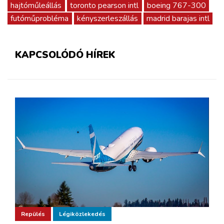
hajtóműleállás
toronto pearson intl
boeing 767-300
futóműprobléma
kényszerleszállás
madrid barajas intl
KAPCSOLÓDÓ HÍREK
Repülés
Légiközlekedés