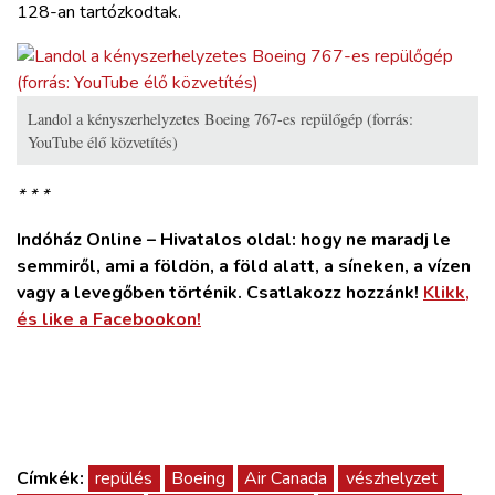
128-an tartózkodtak.
Landol a kényszerhelyzetes Boeing 767-es repülőgép (forrás:
YouTube élő közvetítés)
* * *
Indóház Online – Hivatalos oldal: hogy ne maradj le
semmiről, ami a földön, a föld alatt, a síneken, a vízen
vagy a levegőben történik. Csatlakozz hozzánk!
Klikk,
és like a Facebookon!
Címkék:
repülés
Boeing
Air Canada
vészhelyzet