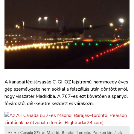
ZÖLDÚT
HAJÓZÁS
BLOG
ARCHÍVUM
WEBSHOP
A kanadai légitársaság C-GHOZ lajstromú, harmincegy éves
gép személyzete nem sokkal a felszállás után döntött arról,
BELÉPÉS
hogy visszatér Madridba. A 767-es ezt követően a spanyol
fővárostól dél-keletre kezdett el várakozni.
REGISZTRÁCIÓ
Az Air Canada 837-es Madrid, Barajas–Toronto, Pearson járatának