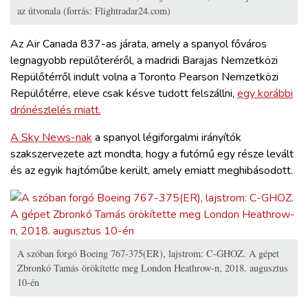
az útvonala (forrás: Flightradar24.com)
Az Air Canada 837-as járata, amely a spanyol főváros
legnagyobb repülőteréről, a madridi Barajas Nemzetközi
Repülőtérről indult volna a Toronto Pearson Nemzetközi
Repülőtérre, eleve csak késve tudott felszállni,
egy korábbi
drónészlelés miatt.
A Sky News-nak
a spanyol légiforgalmi irányítók
szakszervezete azt mondta, hogy a futómű egy része levált
és az egyik hajtóműbe került, amely emiatt meghibásodott.
A szóban forgó Boeing 767-375(ER), lajstrom: C-GHOZ. A gépet
Zbronkó Tamás örökítette meg London Heathrow-n, 2018. augusztus
10-én