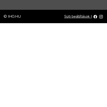
© IHO.HU
Süti beállítások
|