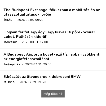
The Budapest Exchange: fókuszban a mobilitás és az
utasszolgáltatások jövője
iho.hu
·
2026.08.05. 09:20
Hogyan fér fel egy ágyú egy kisvasúti pőrekocsira?
Lehet, Pálházán kiderül!
iho/vasút
·
2026.08.01. 17:00
A Budapest Airport a következő tíz napban csökkenti
az energiafelhasználását
iho/repülés
·
2026.07.31. 20:00
Elkészült az ötvenezredik debreceni BMW
MTI/iho
·
2026.07.29. 09:50
Még több hír