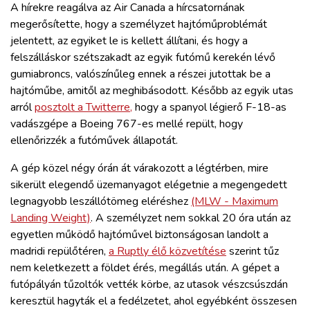
A hírekre reagálva az Air Canada a hírcsatornának
megerősítette, hogy a személyzet hajtóműproblémát
jelentett, az egyiket le is kellett állítani, és hogy a
felszálláskor szétszakadt az egyik futómű kerekén lévő
gumiabroncs, valószínűleg ennek a részei jutottak be a
hajtóműbe, amitől az meghibásodott. Később az egyik utas
arról
posztolt a Twitterre,
hogy a spanyol légierő F-18-as
vadászgépe a Boeing 767-es mellé repült, hogy
ellenőrizzék a futóművek állapotát.
A gép közel négy órán át várakozott a légtérben, mire
sikerült elegendő üzemanyagot elégetnie a megengedett
legnagyobb leszállótömeg eléréshez
(MLW - Maximum
Landing Weight)
. A személyzet nem sokkal 20 óra után az
egyetlen működő hajtóművel biztonságosan landolt a
madridi repülőtéren,
a Ruptly élő közvetítése
szerint tűz
nem keletkezett a földet érés, megállás után. A gépet a
futópályán tűzoltók vették körbe, az utasok vészcsúszdán
keresztül hagyták el a fedélzetet, ahol egyébként összesen