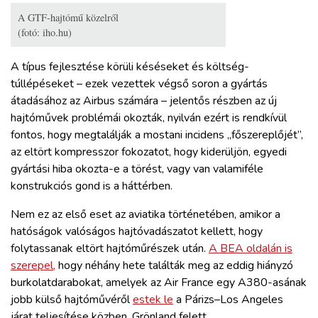
A GTF-hajtómű közelről
(fotó: iho.hu)
A típus fejlesztése körüli késéseket és költség-
túllépéseket – ezek vezettek végső soron a gyártás
átadásához az Airbus számára – jelentős részben az új
hajtóművek problémái okozták, nyilván ezért is rendkívül
fontos, hogy megtalálják a mostani incidens „főszereplőjét”,
az eltört kompresszor fokozatot, hogy kiderüljön, egyedi
gyártási hiba okozta-e a törést, vagy van valamiféle
konstrukciós gond is a háttérben.
Nem ez az első eset az aviatika történetében, amikor a
hatóságok valóságos hajtóvadászatot kellett, hogy
folytassanak eltört hajtóműrészek után.
A BEA oldalán is
szerepel,
hogy néhány hete találták meg az eddig hiányzó
burkolatdarabokat, amelyek az Air France egy A380-asának
jobb külső hajtóművéről
estek le
a Párizs–Los Angeles
járat teljesítése közben, Grönland felett.