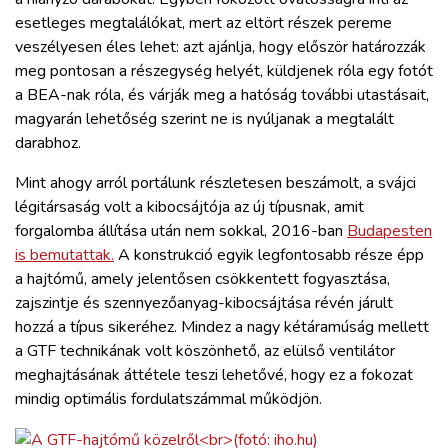
esetleges megtalálókat, mert az eltört részek pereme
veszélyesen éles lehet: azt ajánlja, hogy először határozzák
meg pontosan a részegység helyét, küldjenek róla egy fotót
a BEA-nak róla, és várják meg a hatóság további utastásait,
magyarán lehetőség szerint ne is nyúljanak a megtalált
darabhoz.
Mint ahogy arról portálunk részletesen beszámolt, a svájci
légitársaság volt a kibocsájtója az új típusnak, amit
forgalomba állítása után nem sokkal, 2016-ban
Budapesten
is bemutattak.
A konstrukció egyik legfontosabb része épp
a hajtómű, amely jelentősen csökkentett fogyasztása,
zajszintje és szennyezőanyag-kibocsájtása révén járult
hozzá a típus sikeréhez. Mindez a nagy kétáramúság mellett
a GTF technikának volt köszönhető, az elülső ventilátor
meghajtásának áttétele teszi lehetővé, hogy ez a fokozat
mindig optimális fordulatszámmal működjön.