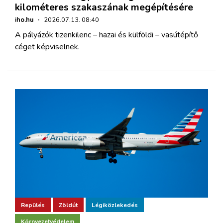
kilométeres szakaszának megépítésére
iho.hu
·
2026.07.13. 08:40
A pályázók tizenkilenc – hazai és külföldi – vasútépítő
céget képviselnek.
Repülés
Zöldút
Légiközlekedés
Környezetvédelem