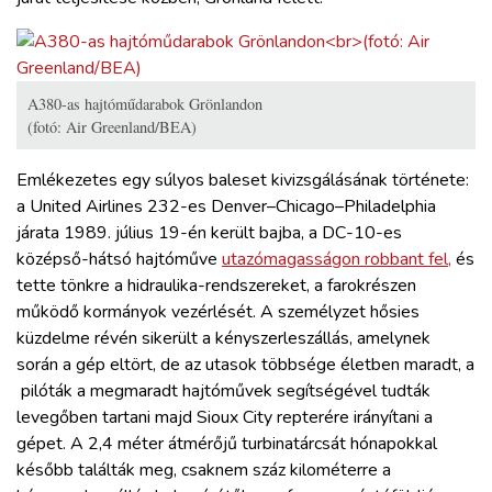
A380-as hajtóműdarabok Grönlandon
(fotó: Air Greenland/BEA)
Emlékezetes egy súlyos baleset kivizsgálásának története:
a United Airlines 232-es Denver–Chicago–Philadelphia
járata 1989. július 19-én került bajba, a DC-10-es
középső-hátsó hajtóműve
utazómagasságon robbant fel,
és
tette tönkre a hidraulika-rendszereket, a farokrészen
működő kormányok vezérlését. A személyzet hősies
küzdelme révén sikerült a kényszerleszállás, amelynek
során a gép eltört, de az utasok többsége életben maradt, a
pilóták a megmaradt hajtóművek segítségével tudták
levegőben tartani majd Sioux City repterére irányítani a
gépet. A 2,4 méter átmérőjű turbinatárcsát hónapokkal
később találták meg, csaknem száz kilométerre a