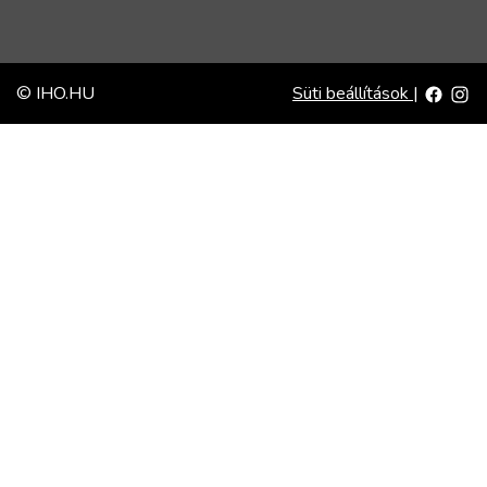
© IHO.HU
Süti beállítások
|