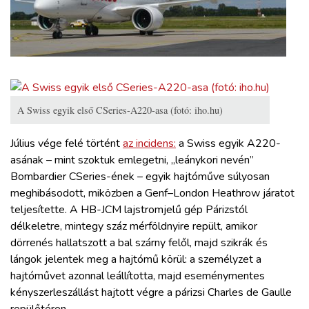
ZÖLDÚT
HAJÓZÁS
BLOG
A Swiss egyik első CSeries-A220-asa (fotó: iho.hu)
ARCHÍVUM
Július vége felé történt
az incidens:
a Swiss egyik A220-
asának – mint szoktuk emlegetni, „leánykori nevén”
WEBSHOP
Bombardier CSeries-ének – egyik hajtóműve súlyosan
meghibásodott, miközben a Genf–London Heathrow járatot
teljesítette. A HB-JCM lajstromjelű gép Párizstól
BELÉPÉS
délkeletre, mintegy száz mérföldnyire repült, amikor
dörrenés hallatszott a bal szárny felől, majd szikrák és
REGISZTRÁCIÓ
lángok jelentek meg a hajtómű körül: a személyzet a
hajtóművet azonnal leállította, majd eseménymentes
kényszerleszállást hajtott végre a párizsi Charles de Gaulle
repülőtéren.