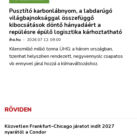
Pusztító karbonlábnyom, a labdarúgó
világbajnoksággal összefüggő
kibocsátások döntő hányadáért a
repülésre épülő logisztika kárhoztatható
iho.hu
·
2026.07.12. 09:00
Kilencmillió millió tonna ÜHG: a három országban,
tizenhat helyszínen rendezett, negyvennyolc csapatos
vb ennyivel járul hozzá a klímaváltozáshoz.
RÖVIDEN
Közvetlen Frankfurt–Chicago járatot indít 2027
nyarától a Condor