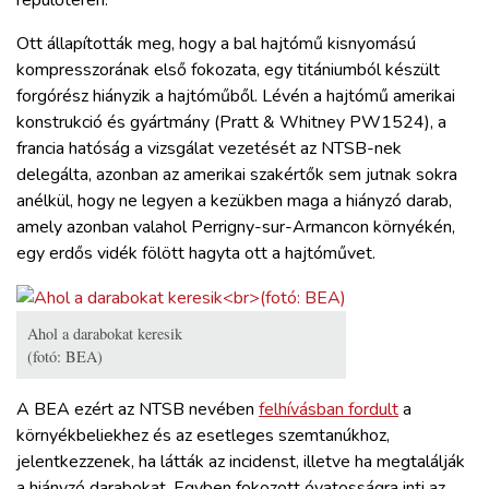
Ott állapították meg, hogy a bal hajtómű kisnyomású
kompresszorának első fokozata, egy titániumból készült
forgórész hiányzik a hajtóműből. Lévén a hajtómű amerikai
konstrukció és gyártmány (Pratt & Whitney PW1524), a
francia hatóság a vizsgálat vezetését az NTSB-nek
delegálta, azonban az amerikai szakértők sem jutnak sokra
anélkül, hogy ne legyen a kezükben maga a hiányzó darab,
amely azonban valahol Perrigny-sur-Armancon környékén,
egy erdős vidék fölött hagyta ott a hajtóművet.
Ahol a darabokat keresik
(fotó: BEA)
A BEA ezért az NTSB nevében
felhívásban fordult
a
környékbeliekhez és az esetleges szemtanúkhoz,
jelentkezzenek, ha látták az incidenst, illetve ha megtalálják
a hiányzó darabokat. Egyben fokozott óvatosságra inti az