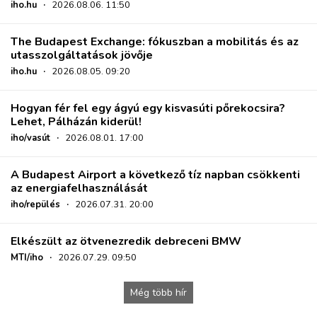
iho.hu
·
2026.08.06. 11:50
The Budapest Exchange: fókuszban a mobilitás és az
utasszolgáltatások jövője
iho.hu
·
2026.08.05. 09:20
Hogyan fér fel egy ágyú egy kisvasúti pőrekocsira?
Lehet, Pálházán kiderül!
iho/vasút
·
2026.08.01. 17:00
A Budapest Airport a következő tíz napban csökkenti
az energiafelhasználását
iho/repülés
·
2026.07.31. 20:00
Elkészült az ötvenezredik debreceni BMW
MTI/iho
·
2026.07.29. 09:50
Még több hír