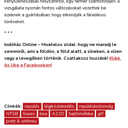
kényszerleszállás helyszínétől, egy farmer szántóföldjén, a
vizsgálata nyomán fontos változásokat vezettek be
ezeknek a gyártásában, hogy elkerüljék a fáradásos
töréseket.
* * *
Indóház Online – Hivatalos oldal: hogy ne maradj le
semmiről, ami a földön, a föld alatt, a síneken, a vízen
vagy a levegőben történik. Csatlakozz hozzánk!
Klikk,
és like a Facebookon!
Címkék:
repülés
légiközlekedés
repülésbiztonság
NTSB
Swiss
bea
A220
hajtóműhiba
gtf
pratt & whitney