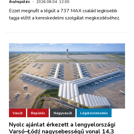
iho/repülés
·
2026.08.04. 12:00
Ezzel megnyílt a légiút a 737 MAX család legkisebb
tagja előtt a kereskedelmi szolgálat megkezdéséhez.
Vasút
Repülés
Nagyvasút
Légiközlekedés
Nyolc ajánlat érkezett a lengyelországi
Varsó–Łódź nagysebességű vonal 14,3