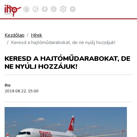
Kezdőlap
Hírek
Keresd a hajtóműdarabokat, de ne nyúlj hozzájuk!
VASÚT
Kosár megtekintése
KERESD A HAJTÓMŰDARABOKAT, DE
KÖZÚT
NE NYÚLJ HOZZÁJUK!
REPÜLÉS
iho
2019.08.22. 15:00
KÖZLEKEDÉSFEJLESZTÉS
ELLÁTÁSI LÁNC