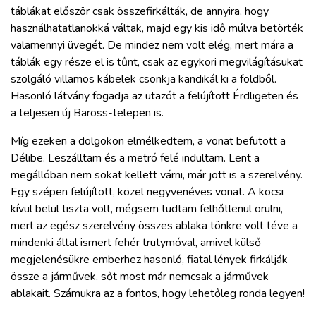
táblákat először csak összefirkálták, de annyira, hogy
használhatatlanokká váltak, majd egy kis idő múlva betörték
valamennyi üvegét. De mindez nem volt elég, mert mára a
táblák egy része el is tűnt, csak az egykori megvilágításukat
szolgáló villamos kábelek csonkja kandikál ki a földből.
Hasonló látvány fogadja az utazót a felújított Érdligeten és
a teljesen új Baross-telepen is.
Míg ezeken a dolgokon elmélkedtem, a vonat befutott a
Délibe. Leszálltam és a metró felé indultam. Lent a
megállóban nem sokat kellett várni, már jött is a szerelvény.
Egy szépen felújított, közel negyvenéves vonat. A kocsi
kívül belül tiszta volt, mégsem tudtam felhőtlenül örülni,
mert az egész szerelvény összes ablaka tönkre volt téve a
mindenki által ismert fehér trutymóval, amivel külső
megjelenésükre emberhez hasonló, fiatal lények firkálják
össze a járművek, sőt most már nemcsak a járművek
ablakait. Számukra az a fontos, hogy lehetőleg ronda legyen!