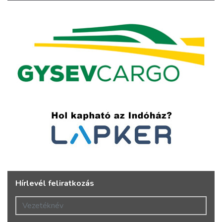
Hírlevél feliratkozás
Vezetéknév