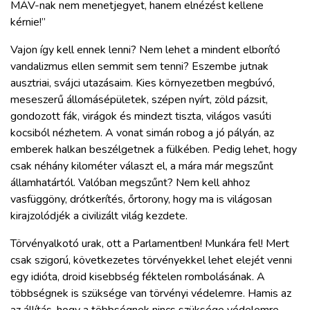
MÁV-nak nem menetjegyet, hanem elnézést kellene
kérnie!”
Vajon így kell ennek lenni? Nem lehet a mindent elborító
vandalizmus ellen semmit sem tenni? Eszembe jutnak
ausztriai, svájci utazásaim. Kies környezetben megbúvó,
meseszerű állomásépületek, szépen nyírt, zöld pázsit,
gondozott fák, virágok és mindezt tiszta, világos vasúti
kocsiból nézhetem. A vonat simán robog a jó pályán, az
emberek halkan beszélgetnek a fülkében. Pedig lehet, hogy
csak néhány kilométer választ el, a mára már megszűnt
államhatártól. Valóban megszűnt? Nem kell ahhoz
vasfüggöny, drótkerítés, őrtorony, hogy ma is világosan
kirajzolódjék a civilizált világ kezdete.
Törvényalkotó urak, ott a Parlamentben! Munkára fel! Mert
csak szigorú, következetes törvényekkel lehet elejét venni
egy idióta, droid kisebbség féktelen rombolásának. A
többségnek is szüksége van törvényi védelemre. Hamis az
az állítás, hogy a többségnek nincs szüksége védelemre,