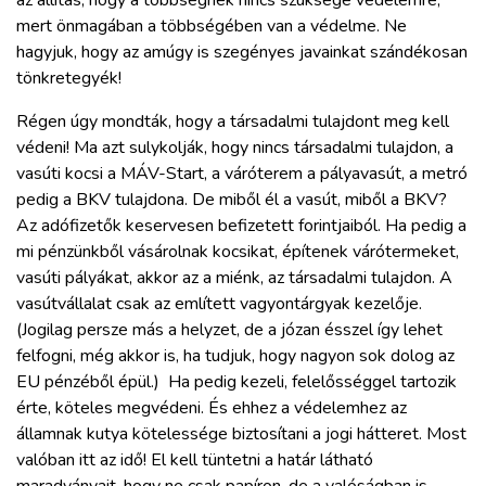
mert önmagában a többségében van a védelme. Ne
hagyjuk, hogy az amúgy is szegényes javainkat szándékosan
tönkretegyék!
Régen úgy mondták, hogy a társadalmi tulajdont meg kell
védeni! Ma azt sulykolják, hogy nincs társadalmi tulajdon, a
vasúti kocsi a MÁV-Start, a váróterem a pályavasút, a metró
pedig a BKV tulajdona. De miből él a vasút, miből a BKV?
Az adófizetők keservesen befizetett forintjaiból. Ha pedig a
mi pénzünkből vásárolnak kocsikat, építenek várótermeket,
vasúti pályákat, akkor az a miénk, az társadalmi tulajdon. A
vasútvállalat csak az említett vagyontárgyak kezelője.
(Jogilag persze más a helyzet, de a józan ésszel így lehet
felfogni, még akkor is, ha tudjuk, hogy nagyon sok dolog az
EU pénzéből épül.) Ha pedig kezeli, felelősséggel tartozik
érte, köteles megvédeni. És ehhez a védelemhez az
államnak kutya kötelessége biztosítani a jogi hátteret. Most
valóban itt az idő! El kell tüntetni a határ látható
maradványait, hogy ne csak papíron, de a valóságban is