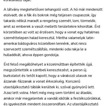
ZÖLDÚT
A látvány meglehetősen lehangoló volt. A hó már mindenütt
elolvadt, de a fák és bokrok még teljesen csupaszok, így
HAJÓZÁS
takarás nélkül maradt a rengeteg szemét, lom, törmelék,
amit az emberek a vasút melletti területekre kihordtak. Érd
BLOG
körzetében az volt az érzésem, hogy a vonat egy hatalmas
szeméttelepen halad keresztül. Mintha valamelyik latin-
amerikai bádogváros közelében lennénk, ahol nincs
ARCHÍVUM
szervezett szemétszállítás, mindenki oda rakja le a
hulladékát, ahova éppen gondolja.
WEBSHOP
Érd felső megállóhelyet a közelmúltban építették újjá,
megszűntették a szintbeli keresztezést, a peron új
BELÉPÉS
burkolatot és tetőt kapott, hogy a várakozó utasok ne
ázzanak-fázzanak a vonat érkezéséig. Korszerű
REGISZTRÁCIÓ
utastájékoztató táblák kerültek ki, szóval gyönyörű lett.
Azaz lett volna. Mert még meg sem történt az átadás,
amikor már megjelentek a vandál idióták a festékszóróikkal,
és igyekeztek mindent összerondítani. Az utastájékoztató