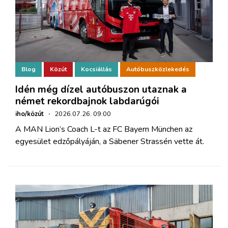
Blog
Közút
Kocsiállás
Autóbuszközlekedés
Idén még dízel autóbuszon utaznak a
német rekordbajnok labdarúgói
iho/közút
·
2026.07.26. 09:00
A MAN Lion’s Coach L-t az FC Bayern München az
egyesület edzőpályáján, a Säbener Strassén vette át.