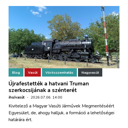
Blog
Vasút
Vörösszemhatás
Nagyvasút
Újrafestették a hatvani Truman
szerkocsijának a szénterét
iho/vasút
·
2026.07.06. 14:00
Kivitelező a Magyar Vasúti Járművek Megmentéséért
Egyesület, de, ahogy halljuk, a formáció a lehetőségei
határára ért.