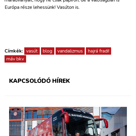
Európa része lehessünk! Vasúton is.
Címkék:
vasút
blog
vandalizmus
hajrá fradi!
máv bkv
KAPCSOLÓDÓ HÍREK