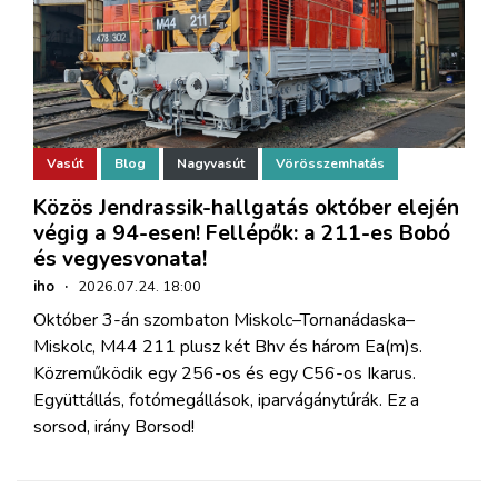
Vasút
Blog
Nagyvasút
Vörösszemhatás
Közös Jendrassik-hallgatás október elején
végig a 94-esen! Fellépők: a 211-es Bobó
és vegyesvonata!
iho
·
2026.07.24. 18:00
Október 3-án szombaton Miskolc–Tornanádaska–
Miskolc, M44 211 plusz két Bhv és három Ea(m)s.
Közreműködik egy 256-os és egy C56-os Ikarus.
Együttállás, fotómegállások, iparvágánytúrák. Ez a
sorsod, irány Borsod!