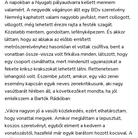
A napokban a Nyugati pályaudvarra kellett mennem
valamiért. A negyedik vágányon állt egy BDv szerelvény.
Nemrég kaphatott valami nagyobb javítást, mert csillogott,
villogott, még lehetett érezni rajta a festék szagát.
Közelebb mentem, gondoltam, lefényképezem. És akkor
láttam, hogy az ablakai az előbb említett
metrószerelvényhez hasonlóan el voltak csúfítva, bent a
vonatban össze-vissza volt firkálva minden, látszott, hogy
egy csoport csinálhatta, mert mindenütt ugyanazokat a
fekete kriksz-krakszokat lehetett látni. Rettenetesen
lehangoló volt. Eszembe jutott, amikor, egy váci zenei
esemény kapcsán egyik neves zenekritikusunk, aki nagy
vasútbarát hírében áll, a következőket mondta, ha jól
emlékszem a Bartók Rádióban:
„Vácra nagyon jó a vasúti közlekedés, ezért elhatároztam,
hogy vonattal megyek. Amikor megláttam a lepusztult,
koszos szerelvényt, egyből elment a kedvem a
vonatozástól, hazafelé már egyik barátom hozott kocsival. A