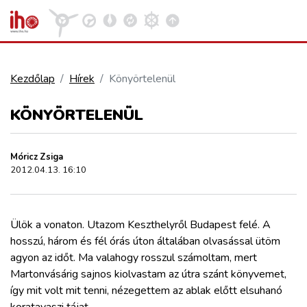
Kezdőlap
Hírek
Könyörtelenül
VASÚT
KÖNYÖRTELENÜL
Kosár megtekintése
KÖZÚT
Móricz Zsiga
2012.04.13. 16:10
REPÜLÉS
Ülök a vonaton. Utazom Keszthelyről Budapest felé. A
KÖZLEKEDÉSFEJLESZTÉS
hosszú, három és fél órás úton általában olvasással ütöm
agyon az időt. Ma valahogy rosszul számoltam, mert
ELLÁTÁSI LÁNC
Martonvásárig sajnos kiolvastam az útra szánt könyvemet,
így mit volt mit tenni, nézegettem az ablak előtt elsuhanó
koratavaszi tájat.