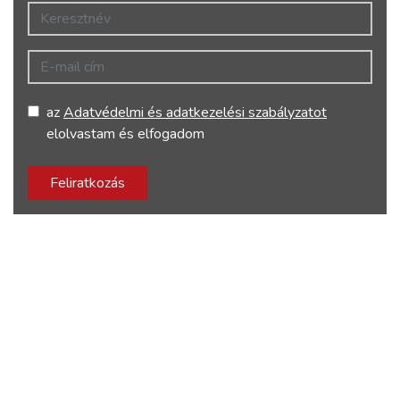
Keresztnév
E-mail cím
az
Adatvédelmi és adatkezelési szabályzatot
elolvastam és elfogadom
Feliratkozás