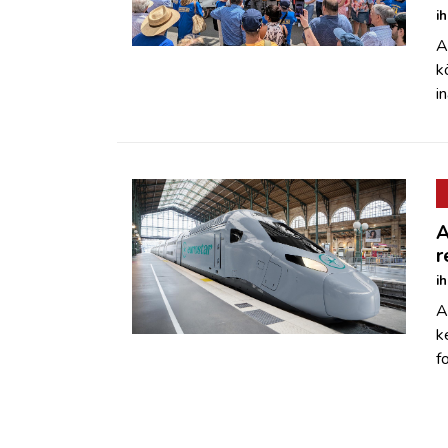
i
A
k
i
A
r
i
A
k
f