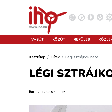
VASÚT
VASÚT
KÖZÚT
REPÜLÉS
KÖZLE
KÖZÚT
Kezdőlap
Hírek
Légi sztrájkok hete
REPÜLÉS
LÉGI SZTRÁJK
KÖZLEKEDÉSFEJLESZTÉS
iho
·
2017.03.07. 08:45
ELLÁTÁSI LÁNC