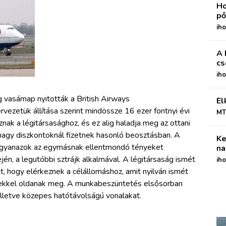
Ho
pő
iho
A 
cs
ih
 vasárnap nyitották a British Airways
El
rvezetük állítása szerint mindössze 16 ezer fontnyi évi
MT
ak a légitársasághoz, és ez alig haladja meg az ottani
 nagy diszkontoknál fizetnek hasonló beosztásban. A
Ke
l ugyanazok az egymásnak ellentmondó tényeket
na
ején, a legutóbbi sztrájk alkalmával. A légitársaság ismét
iho
kat, hogy elérkeznek a célállomáshoz, amit nyilván ismét
pekkel oldanak meg. A munkabeszüntetés elsősorban
, illetve közepes hatótávolságú vonalakat.