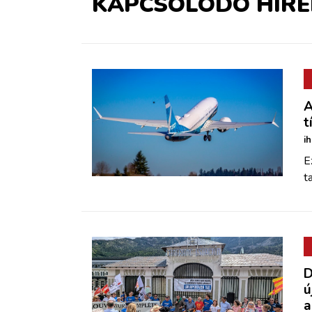
KAPCSOLÓDÓ HÍRE
A
t
i
E
t
D
ú
a