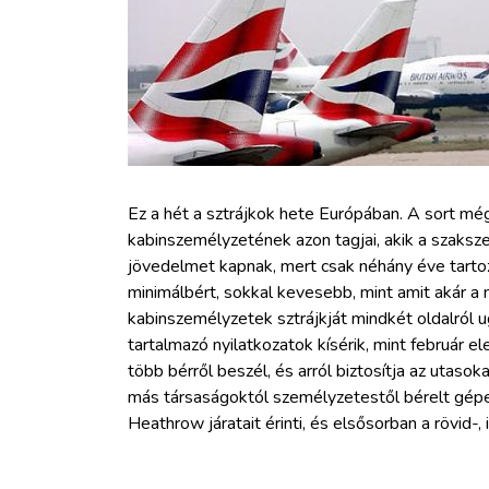
ZÖLDÚT
HAJÓZÁS
BLOG
ARCHÍVUM
Ez a hét a sztrájkok hete Európában. A sort még
kabinszemélyzetének azon tagjai, akik a szaksze
jövedelmet kapnak, mert csak néhány éve tartozn
WEBSHOP
minimálbért, sokkal kevesebb, mint amit akár a
kabinszemélyzetek sztrájkját mindkét oldalró
BELÉPÉS
tartalmazó nyilatkozatok kísérik, mint február el
több bérről beszél, és arról biztosítja az utaso
más társaságoktól személyzetestől bérelt gé
REGISZTRÁCIÓ
Heathrow járatait érinti, és elsősorban a rövid-