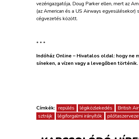
vezérigazgatója, Doug Parker ellen, mert az 
(az American és a US Airways egyesülésekor) sz
cégvezetés között.
* * *
Indóház Online – Hivatalos oldal: hogy ne ma
síneken, a vízen vagy a levegőben történik
Címkék:
repülés
légiközlekedés
British A
sztrájk
légiforgalmi irányítók
pilótaszerveze