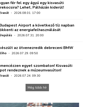
gyan fér fel egy ágyú egy kisvasúti
rekocsira? Lehet, Pálházán kiderül!
/vasút
·
2026.08.01. 17:00
Budapest Airport a következő tíz napban
ökkenti az energiafelhasználását
o/repülés
·
2026.07.31. 20:00
készült az ötvenezredik debreceni BMW
I/iho
·
2026.07.29. 09:50
mencézzen egyet szombaton! Kisvasúti
pot rendeznek a múzeumvasúton!
/vasút
·
2026.07.24. 09:30
Még több hír