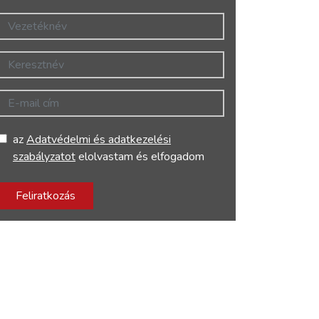
Vezetéknév
Keresztnév
E-mail cím
az
Adatvédelmi és adatkezelési
szabályzatot
elolvastam és elfogadom
Feliratkozás