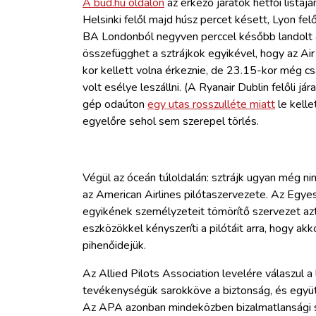
A bud.hu oldalon
az érkező járatok hétfői listáj
Helsinki felől majd húsz percet késett, Lyon felő
BA Londonból negyven perccel később landolt a 
összefügghet a sztrájkok egyikével, hogy az Air
kor kellett volna érkeznie, de 23.15-kor még c
volt esélye leszállni. (A Ryanair Dublin felőli 
gép odaúton
egy utas rosszulléte miatt
le kelle
egyelőre sehol sem szerepel törlés.
Végül az óceán túloldalán: sztrájk ugyan még nin
az American Airlines pilótaszervezete. Az Egy
egyikének személyzeteit tömörítő szervezet az
eszközökkel kényszeríti a pilótáit arra, hogy akk
pihenőidejük.
Az Allied Pilots Association levelére válaszul a
tevékenységük sarokköve a biztonság, és együt
Az APA azonban mindeközben bizalmatlansági s