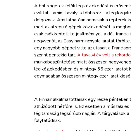
A brit szigetek felőli légiközlekedést is erősen
ezúttal – amint tavaly is többször – a légiforgal
dolgoznak. Ami láthatóan nemcsak a repterek k
mert az átrepülő gépek közlekedését is megbon
csak csökkentett teljesítménnyel, a dél-francia 
negyvenöt, az Easy harmincnyolc járatát törölte
egy nagyobb géppel vitte az utasait a Franciaor
szerint péntekig tart.
A tavalyi év volt a rekordo
munkabeszüntetése miatt összesen negyvenegy 
légiközlekedésben és mintegy 35 ezer járatot kel
egymagában összesen mintegy ezer járat kiesé
A Finnair alkalmazottainak egy része pénteken 
áthúzódott hétfőre is. Ez esetben a műszaki és a
légitársaság legsűrűbb napján. A tárgyalások a 
folytatódnak.