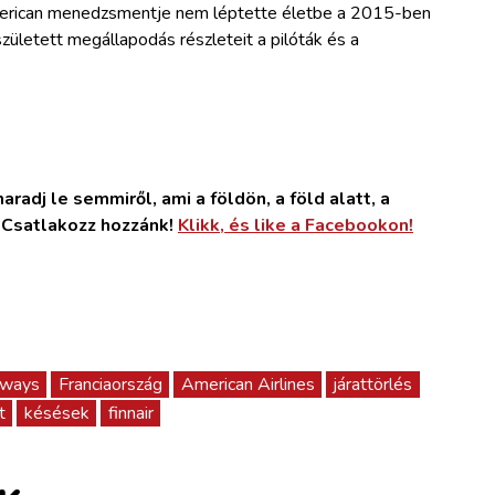
American menedzsmentje nem léptette életbe a 2015-ben
ületett megállapodás részleteit a pilóták és a
radj le semmiről, ami a földön, a föld alatt, a
. Csatlakozz hozzánk!
Klikk, és like a Facebookon!
irways
Franciaország
American Airlines
járattörlés
t
késések
finnair