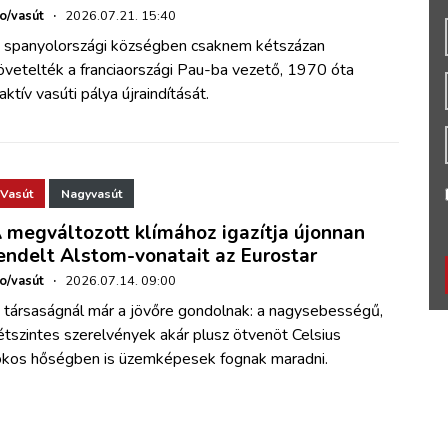
ho/vasút
·
2026.07.21. 15:40
 spanyolországi községben csaknem kétszázan
övetelték a franciaországi Pau-ba vezető, 1970 óta
naktív vasúti pálya újraindítását.
Vasút
Nagyvasút
 megváltozott klímához igazítja újonnan
endelt Alstom-vonatait az Eurostar
ho/vasút
·
2026.07.14. 09:00
 társaságnál már a jövőre gondolnak: a nagysebességű,
étszintes szerelvények akár plusz ötvenöt Celsius
okos hőségben is üzemképesek fognak maradni.