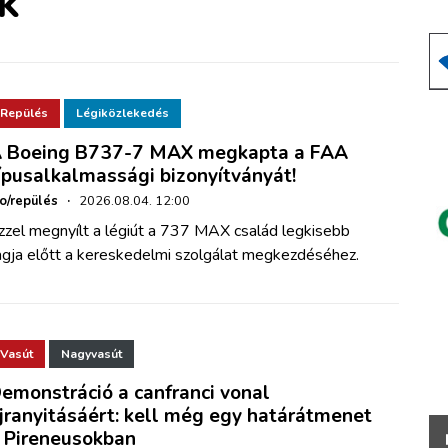
K
Repülés
Légiközlekedés
 Boeing B737-7 MAX megkapta a FAA
ípusalkalmassági bizonyítványát!
ho/repülés
·
2026.08.04. 12:00
zzel megnyílt a légiút a 737 MAX család legkisebb
agja előtt a kereskedelmi szolgálat megkezdéséhez.
Vasút
Nagyvasút
emonstráció a canfranci vonal
jranyitásáért: kell még egy határátmenet
 Pireneusokban