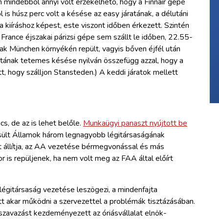
án mindebből annyi volt érzékelhető, hogy a Finnair gépe
l is húsz perc volt a késése az easy járatának, a délutáni
kiíráshoz képest, este viszont időben érkezett. Szintén
 France éjszakai párizsi gépe sem szállt le időben, 22.55-
sak München környékén repült, vagyis bőven éjfél után
járatának tetemes késése nyilván összefügg azzal, hogy a
tt, hogy szálljon Stansteden.) A keddi járatok mellett
cs, de az is lehet belőle.
Munkaügyi panaszt nyújtott be
esült Államok három legnagyobb légitársaságának
t állítja, az AA vezetése bérmegvonással és más
or is repüljenek, ha nem volt meg az FAA által előírt
 légitársaság vezetése leszögezi, a mindenfajta
t akar működni a szervezettel a problémák tisztázásában.
zavazást kezdeményezett az óriásvállalat elnök-