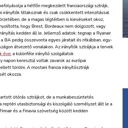
 befolyásolja a hétfőn megkezdett franciaországi sztrájk,
mi irányítók tiltakoznak és csak csökkentett intenzitással
örzetében, de a magas légtérben is kieséseket okoz,
yolította, hogy Brest, Bordeaux nem dolgozott, vagy
irányítás kedden áll le. Jellemző adatok: tegnap a Ryanair
, a BA pedig összevonta egyes járatait és ritkábban, egy-
szágon átvezető vonalakon. Az irányítók sztrájkja a tervek
k éve:
a különféle irányító szolgálatok
napon keresztül voltak zavarok az európai
lett törölni. A mostani francia irányítósztrájk
sét okozza.
tartott ötórás sztrájkot, de a munkabeszüntetés
 reptéri utasbiztonsági és kiszolgáló személyzet állt le a
Finnair és a Finavia szövetség között kedden