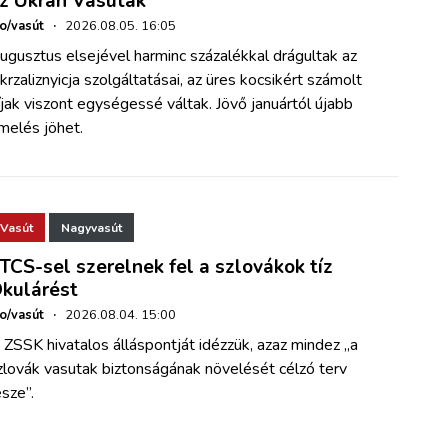
z Ukrán Vasutak
ho/vasút
·
2026.08.05. 16:05
ugusztus elsejével harminc százalékkal drágultak az
krzaliznyicja szolgáltatásai, az üres kocsikért számolt
íjak viszont egységessé váltak. Jövő januártól újabb
melés jöhet.
Vasút
Nagyvasút
TCS-sel szerelnek fel a szlovákok tíz
kulárést
ho/vasút
·
2026.08.04. 15:00
 ZSSK hivatalos álláspontját idézzük, azaz mindez „a
zlovák vasutak biztonságának növelését célzó terv
észe”.