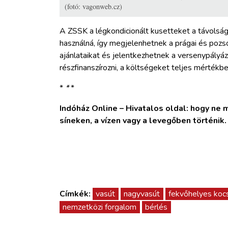
(fotó: vagonweb.cz)
A ZSSK a légkondicionált kusetteket a távolsági
használná, így megjelenhetnek a prágai és pozso
ajánlataikat és jelentkezhetnek a versenypályá
részfinanszírozni, a költségeket teljes mértékbe
*
*
*
Indóház Online – Hivatalos oldal: hogy ne ma
síneken, a vízen vagy a levegőben történik
Címkék:
vasút
nagyvasút
fekvőhelyes kocs
nemzetközi forgalom
bérlés