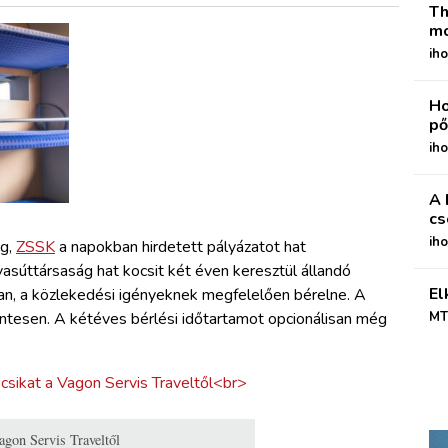
Th
mo
iho
Ho
pő
iho
A 
cs
ih
ág,
ZSSK
a napokban hirdetett pályázatot hat
vasúttársaság hat kocsit két éven keresztül állandó
El
san, a közlekedési igényeknek megfelelően bérelne. A
ntesen. A kétéves bérlési időtartamot opcionálisan még
MT
agon Servis Traveltől