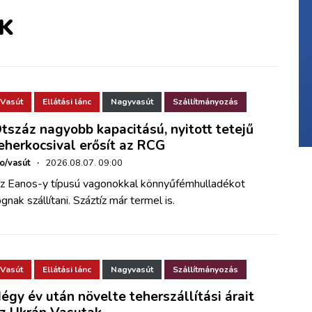
K
Vasút
Ellátási lánc
Nagyvasút
Szállítmányozás
tszáz nagyobb kapacitású, nyitott tetejű
eherkocsival erősít az RCG
ho/vasút
·
2026.08.07. 09:00
z Eanos-y típusú vagonokkal könnyűfémhulladékot
ognak szállítani. Száztíz már termel is.
Vasút
Ellátási lánc
Nagyvasút
Szállítmányozás
égy év után növelte teherszállítási árait