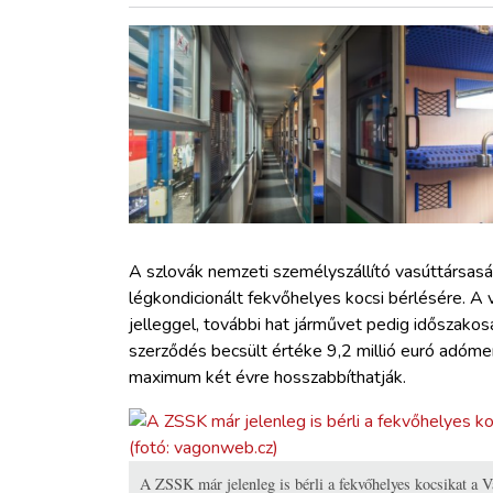
ZÖLDÚT
HAJÓZÁS
BLOG
ARCHÍVUM
WEBSHOP
A szlovák nemzeti személyszállító vasúttársas
légkondicionált fekvőhelyes kocsi bérlésére. A 
jelleggel, további hat járművet pedig időszako
BELÉPÉS
szerződés becsült értéke 9,2 millió euró adóme
maximum két évre hosszabbíthatják.
REGISZTRÁCIÓ
A ZSSK már jelenleg is bérli a fekvőhelyes kocsikat a V