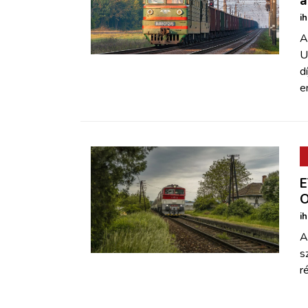
a
i
A
U
d
e
E
O
i
A
s
r