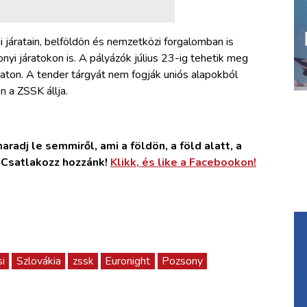
 járatain, belföldön és nemzetközi forgalomban is
nyi járatokon is. A pályázók július 23-ig tehetik meg
zaton. A tender tárgyát nem fogják uniós alapokból
n a ZSSK állja.
radj le semmiről, ami a földön, a föld alatt, a
. Csatlakozz hozzánk!
Klikk, és like a Facebookon!
i
Szlovákia
zssk
Euronight
Pozsony