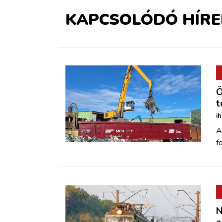
KAPCSOLÓDÓ HÍRE
Ö
t
i
A
f
N