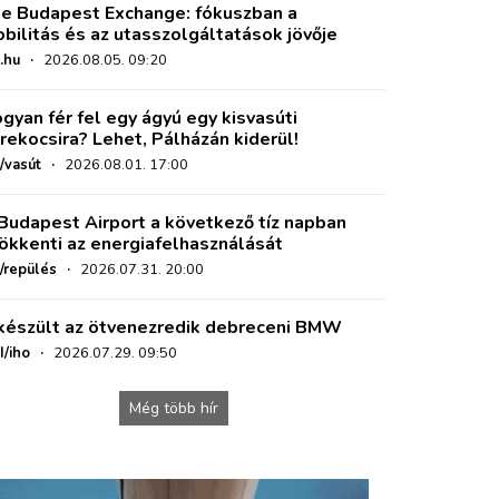
e Budapest Exchange: fókuszban a
bilitás és az utasszolgáltatások jövője
.hu
·
2026.08.05. 09:20
gyan fér fel egy ágyú egy kisvasúti
rekocsira? Lehet, Pálházán kiderül!
/vasút
·
2026.08.01. 17:00
Budapest Airport a következő tíz napban
ökkenti az energiafelhasználását
o/repülés
·
2026.07.31. 20:00
készült az ötvenezredik debreceni BMW
I/iho
·
2026.07.29. 09:50
Még több hír