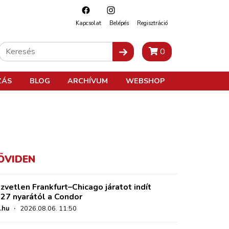
Kapcsolat
Belépés
Regisztráció
0
ZÁS
BLOG
ARCHÍVUM
WEBSHOP
ÖVIDEN
zvetlen Frankfurt–Chicago járatot indít
27 nyarától a Condor
.hu
·
2026.08.06. 11:50