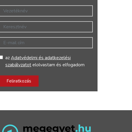
Vezetéknév
Keresztnév
E-mail cím
az
Adatvédelmi és adatkezelési
szabályzatot
elolvastam és elfogadom
Feliratkozás