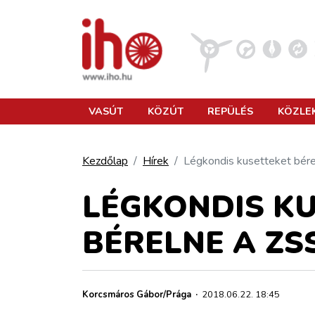
VASÚT
VASÚT
KÖZÚT
REPÜLÉS
KÖZLE
KÖZÚT
Kezdőlap
Hírek
Légkondis kusetteket bér
REPÜLÉS
LÉGKONDIS K
BÉRELNE A ZS
KÖZLEKEDÉSFEJLESZTÉS
ELLÁTÁSI LÁNC
Korcsmáros Gábor/Prága
·
2018.06.22. 18:45