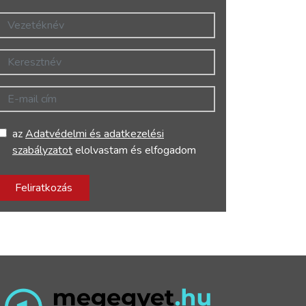
Vezetéknév
Keresztnév
E-mail cím
az
Adatvédelmi és adatkezelési
szabályzatot
elolvastam és elfogadom
Feliratkozás