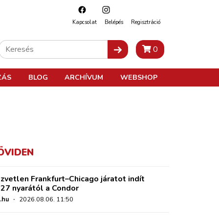
Kapcsolat
Belépés
Regisztráció
0
ZÁS
BLOG
ARCHÍVUM
WEBSHOP
ÖVIDEN
zvetlen Frankfurt–Chicago járatot indít
27 nyarától a Condor
.hu
·
2026.08.06. 11:50