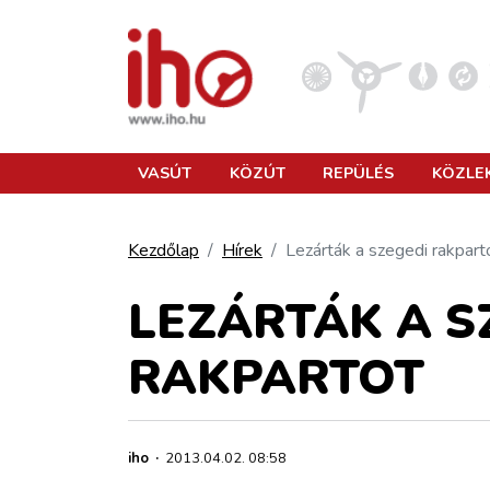
VASÚT
VASÚT
KÖZÚT
REPÜLÉS
KÖZLE
KÖZÚT
Kezdőlap
Hírek
Lezárták a szegedi rakpart
REPÜLÉS
LEZÁRTÁK A S
RAKPARTOT
KÖZLEKEDÉSFEJLESZTÉS
ELLÁTÁSI LÁNC
iho
·
2013.04.02. 08:58