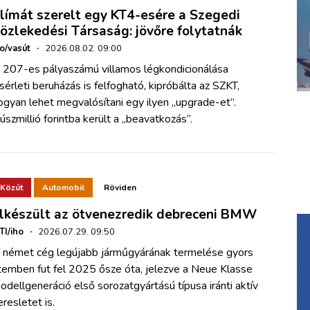
límát szerelt egy KT4-esére a Szegedi
özlekedési Társaság: jövőre folytatnák
ho/vasút
·
2026.08.02. 09:00
 207-es pályaszámú villamos légkondicionálása
ísérleti beruházás is felfogható, kipróbálta az SZKT,
ogyan lehet megvalósítani egy ilyen „upgrade-et”.
úszmillió forintba került a „beavatkozás”.
Közút
Automobil
Röviden
lkészült az ötvenezredik debreceni BMW
TI/iho
·
2026.07.29. 09:50
 német cég legújabb járműgyárának termelése gyors
temben fut fel 2025 ősze óta, jelezve a Neue Klasse
odellgeneráció első sorozatgyártású típusa iránti aktív
eresletet is.