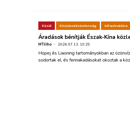
Közút
Közlekedésbiztonság
Infrastruktúra
Áradások bénítják Észak-Kína köz
MTI/iho
·
2026.07.13. 10:25
Hopej és Liaoning tartományokban az özönvíz
sodortak el, és fennakadásokat okoztak a kö