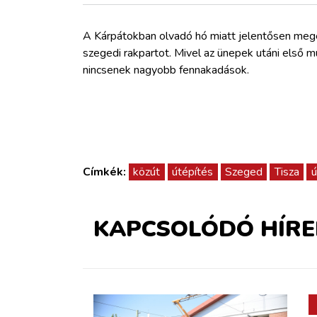
ZÖLDÚT
A Kárpátokban olvadó hó miatt jelentősen megeme
HAJÓZÁS
szegedi rakpartot. Mivel az ünepek utáni első 
nincsenek nagyobb fennakadások.
BLOG
ARCHÍVUM
Címkék:
közút
útépítés
Szeged
Tisza
ú
WEBSHOP
BELÉPÉS
KAPCSOLÓDÓ HÍRE
REGISZTRÁCIÓ