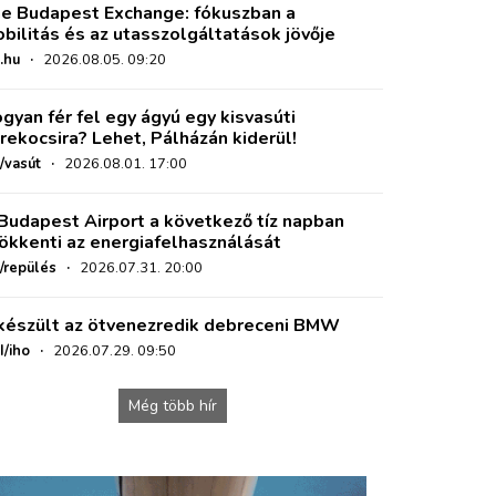
e Budapest Exchange: fókuszban a
bilitás és az utasszolgáltatások jövője
.hu
·
2026.08.05. 09:20
gyan fér fel egy ágyú egy kisvasúti
rekocsira? Lehet, Pálházán kiderül!
/vasút
·
2026.08.01. 17:00
Budapest Airport a következő tíz napban
ökkenti az energiafelhasználását
o/repülés
·
2026.07.31. 20:00
készült az ötvenezredik debreceni BMW
I/iho
·
2026.07.29. 09:50
Még több hír