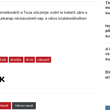
Th
mo
lkedett a Tisza vízszintje, ezért le kellett zárni a
iho
munkanap iskolaszüneti nap, a város közlekedésében
Ho
pő
iho
A 
cs
tzár
áradás
árvíz
rakpart
ih
El
K
MT
Vasút
Városi vasút