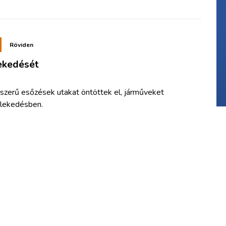
Röviden
lekedését
szerű esőzések utakat öntöttek el, járműveket
zlekedésben.