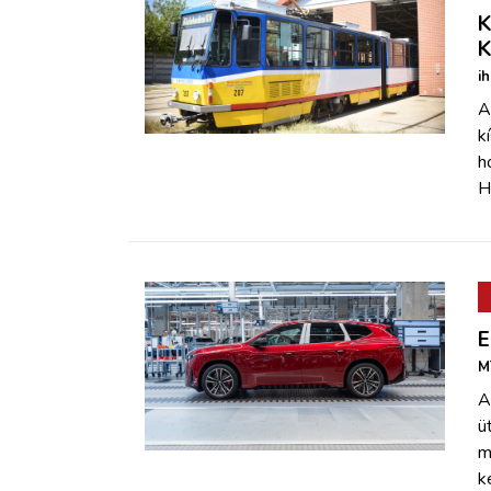
K
K
i
A
k
h
H
E
M
A
ü
m
k