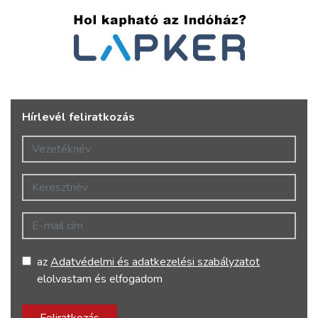
Hírlevél feliratkozás
Vezetéknév
Keresztnév
E-mail cím
az
Adatvédelmi és adatkezelési szabályzatot
elolvastam és elfogadom
Feliratkozás