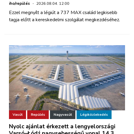
iho/repülés
·
2026.08.04. 12:00
Ezzel megnyílt a légiút a 737 MAX család legkisebb
tagja előtt a kereskedelmi szolgálat megkezdéséhez.
Vasút
Repülés
Nagyvasút
Légiközlekedés
Nyolc ajánlat érkezett a lengyelországi
Varsó–Łódź nagysebességű vonal 14,3