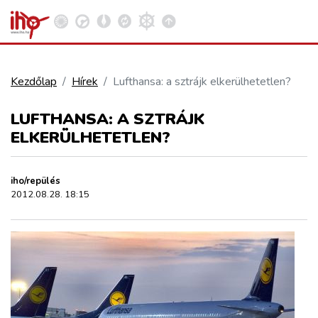
Kezdőlap
Hírek
Lufthansa: a sztrájk elkerülhetetlen?
VASÚT
LUFTHANSA: A SZTRÁJK
Kosár megtekintése
ELKERÜLHETETLEN?
KÖZÚT
iho/repülés
REPÜLÉS
2012.08.28. 18:15
KÖZLEKEDÉSFEJLESZTÉS
ELLÁTÁSI LÁNC