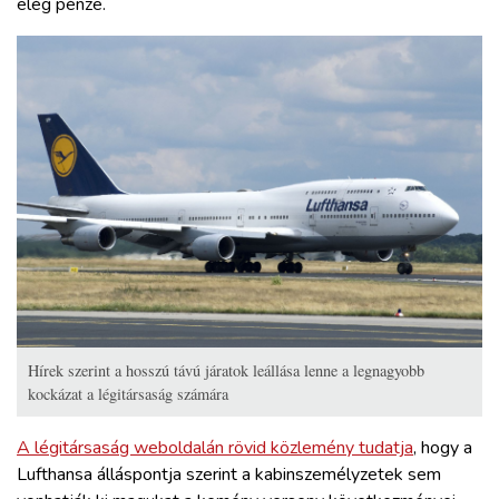
elég pénze.
Hírek szerint a hosszú távú járatok leállása lenne a legnagyobb
kockázat a légitársaság számára
A légitársaság weboldalán rövid közlemény tudatja
, hogy a
Lufthansa álláspontja szerint a kabinszemélyzetek sem