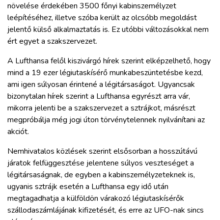
növelése érdekében 3500 főnyi kabinszemélyzet
leépítéséhez, illetve szóba került az olcsóbb megoldást
jelentő külső alkalmaztatás is. Ez utóbbi változásokkal nem
ért egyet a szakszervezet.
A Lufthansa felől kiszivárgó hírek szerint elképzelhető, hogy
mind a 19 ezer légiutaskísérő munkabeszüntetésbe kezd,
ami igen súlyosan érintené a légitársaságot. Ugyancsak
bizonytalan hírek szerint a Lufthansa egyrészt arra vár,
mikorra jelenti be a szakszervezet a sztrájkot, másrészt
megpróbálja még jogi úton törvénytelennek nyilvánítani az
akciót.
Nemhivatalos közlések szerint elsősorban a hosszútávú
járatok felfüggesztése jelentene súlyos veszteséget a
légitársaságnak, de egyben a kabinszemélyzeteknek is,
ugyanis sztrájk esetén a Lufthansa egy idő után
megtagadhatja a külföldön várakozó légiutaskísérők
szállodaszámlájának kifizetését, és erre az UFO-nak sincs