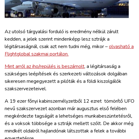
ZÖLDÚT
HAJÓZÁS
Az utolsó tárgyalási forduló is eredmény nélkül zárult
BLOG
kedden, a jelek szerint mindenképp lesz sztrájk a
légitársaságnál, csak azt nem tudni még, mikor –
olvasható a
Flightglobal szakmai portálon.
ARCHÍVUM
Mint arról az iho/repülés is beszámolt
, a légitársaság a
szükséges leépítések és szerkezeti változások dolgában
WEBSHOP
sikeresen megegyezett a pilóták és a földi kiszolgálók
szakszervezeteivel.
BELÉPÉS
A 19 ezer főnyi kabinszemélyzetből 12 ezret tömörítő UFO
nevű szakszervezet azonban már augusztus első felében
REGISZTRÁCIÓ
megkérdezte tagságát a lehetséges munkabeszüntetésről,
és a voksok többsége a sztrájk mellett szólt. De akkor még
mindkét oldalról hajlandónak látszottak a felek a további
egyeztetésre.