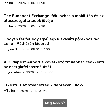
iho.hu
·
2026.08.06. 11:50
The Budapest Exchange: fókuszban a mobilitás és az
utasszolgáltatások jövője
iho.hu
·
2026.08.05. 09:20
Hogyan fér fel egy ágyú egy kisvasúti pőrekocsira?
Lehet, Pálházán kiderül!
iho/vasút
·
2026.08.01. 17:00
A Budapest Airport a következő tíz napban csökkenti
az energiafelhasználását
iho/repülés
·
2026.07.31. 20:00
Elkészült az ötvenezredik debreceni BMW
MTI/iho
·
2026.07.29. 09:50
Még több hír