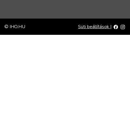
© IHO.HU
Süti beállítások
|