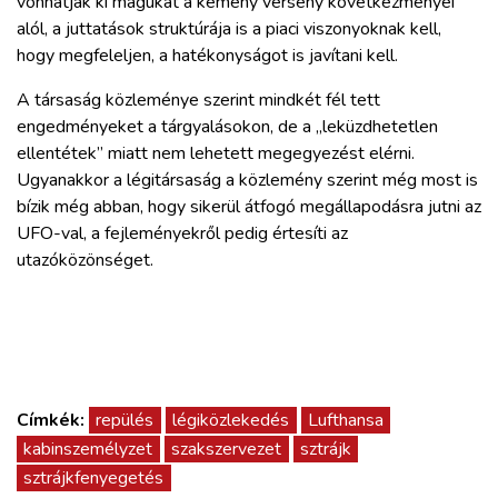
vonhatják ki magukat a kemény verseny következményei
alól, a juttatások struktúrája is a piaci viszonyoknak kell,
hogy megfeleljen, a hatékonyságot is javítani kell.
A társaság közleménye szerint mindkét fél tett
engedményeket a tárgyalásokon, de a „leküzdhetetlen
ellentétek” miatt nem lehetett megegyezést elérni.
Ugyanakkor a légitársaság a közlemény szerint még most is
bízik még abban, hogy sikerül átfogó megállapodásra jutni az
UFO-val, a fejleményekről pedig értesíti az
utazóközönséget.
Címkék:
repülés
légiközlekedés
Lufthansa
kabinszemélyzet
szakszervezet
sztrájk
sztrájkfenyegetés