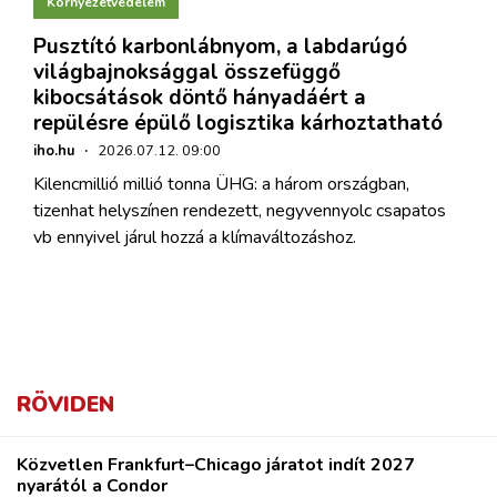
Környezetvédelem
Pusztító karbonlábnyom, a labdarúgó
világbajnoksággal összefüggő
kibocsátások döntő hányadáért a
repülésre épülő logisztika kárhoztatható
iho.hu
·
2026.07.12. 09:00
Kilencmillió millió tonna ÜHG: a három országban,
tizenhat helyszínen rendezett, negyvennyolc csapatos
vb ennyivel járul hozzá a klímaváltozáshoz.
RÖVIDEN
Közvetlen Frankfurt–Chicago járatot indít 2027
nyarától a Condor