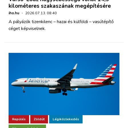
kilométeres szakaszának megépítésére
iho.hu
·
2026.07.13. 08:40
A pályázók tizenkilenc – hazai és külföldi – vasútépítő
céget képviselnek.
Repülés
Zöldút
Légiközlekedés