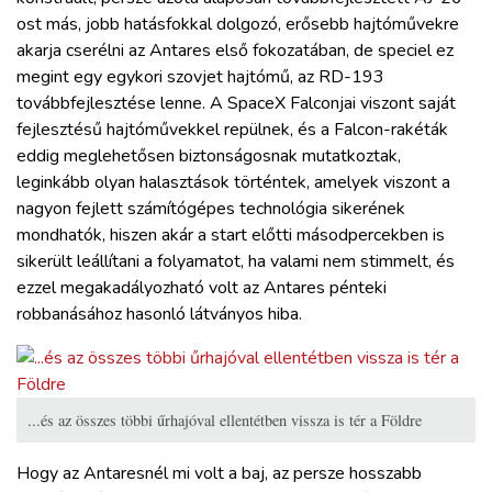
ost más, jobb hatásfokkal dolgozó, erősebb hajtóművekre
akarja cserélni az Antares első fokozatában, de speciel ez
megint egy egykori szovjet hajtómű, az RD-193
továbbfejlesztése lenne. A SpaceX Falconjai viszont saját
fejlesztésű hajtóművekkel repülnek, és a Falcon-rakéták
eddig meglehetősen biztonságosnak mutatkoztak,
leginkább olyan halasztások történtek, amelyek viszont a
nagyon fejlett számítógépes technológia sikerének
mondhatók, hiszen akár a start előtti másodpercekben is
sikerült leállítani a folyamatot, ha valami nem stimmelt, és
ezzel megakadályozható volt az Antares pénteki
robbanásához hasonló látványos hiba.
...és az összes többi űrhajóval ellentétben vissza is tér a Földre
Hogy az Antaresnél mi volt a baj, az persze hosszabb