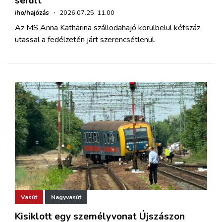
sérült
iho/hajózás
·
2026.07.25. 11:00
Az MS Anna Katharina szállodahajó körülbelül kétszáz
utassal a fedélzetén járt szerencsétlenül.
Vasút
Nagyvasút
Kisiklott egy személyvonat Újszászon