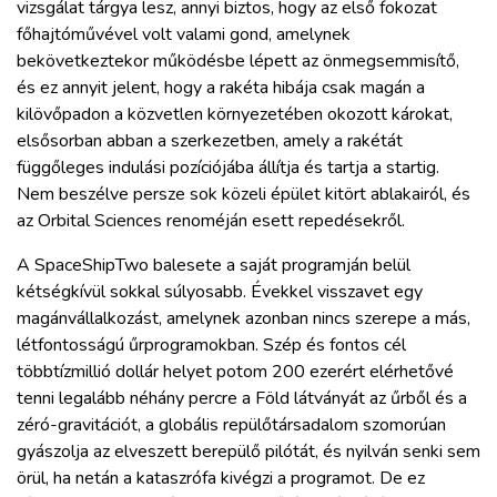
vizsgálat tárgya lesz, annyi biztos, hogy az első fokozat
főhajtóművével volt valami gond, amelynek
bekövetkeztekor működésbe lépett az önmegsemmisítő,
és ez annyit jelent, hogy a rakéta hibája csak magán a
kilövőpadon a közvetlen környezetében okozott károkat,
elsősorban abban a szerkezetben, amely a rakétát
függőleges indulási pozíciójába állítja és tartja a startig.
Nem beszélve persze sok közeli épület kitört ablakairól, és
az Orbital Sciences renoméján esett repedésekről.
A SpaceShipTwo balesete a saját programján belül
kétségkívül sokkal súlyosabb. Évekkel visszavet egy
magánvállalkozást, amelynek azonban nincs szerepe a más,
létfontosságú űrprogramokban. Szép és fontos cél
többtízmillió dollár helyet potom 200 ezerért elérhetővé
tenni legalább néhány percre a Föld látványát az űrből és a
zéró-gravitációt, a globális repülőtársadalom szomorúan
gyászolja az elveszett berepülő pilótát, és nyilván senki sem
örül, ha netán a kataszrófa kivégzi a programot. De ez