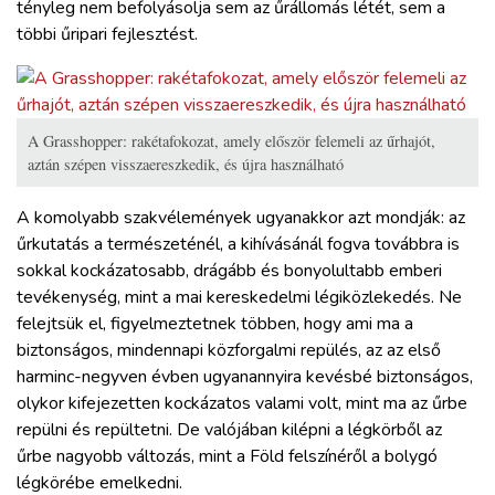
tényleg nem befolyásolja sem az űrállomás létét, sem a
többi űripari fejlesztést.
A Grasshopper: rakétafokozat, amely először felemeli az űrhajót,
aztán szépen visszaereszkedik, és újra használható
A komolyabb szakvélemények ugyanakkor azt mondják: az
űrkutatás a természeténél, a kihívásánál fogva továbbra is
sokkal kockázatosabb, drágább és bonyolultabb emberi
tevékenység, mint a mai kereskedelmi légiközlekedés. Ne
felejtsük el, figyelmeztetnek többen, hogy ami ma a
biztonságos, mindennapi közforgalmi repülés, az az első
harminc-negyven évben ugyanannyira kevésbé biztonságos,
olykor kifejezetten kockázatos valami volt, mint ma az űrbe
repülni és repültetni. De valójában kilépni a légkörből az
űrbe nagyobb változás, mint a Föld felszínéről a bolygó
légkörébe emelkedni.