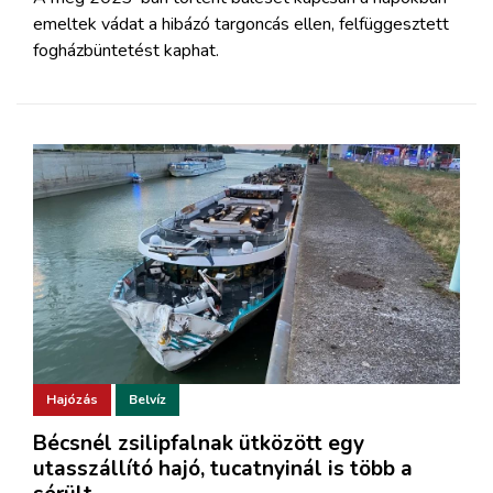
emeltek vádat a hibázó targoncás ellen, felfüggesztett
fogházbüntetést kaphat.
Hajózás
Belvíz
Bécsnél zsilipfalnak ütközött egy
utasszállító hajó, tucatnyinál is több a