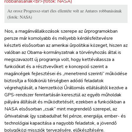
Az orosz Progressz-start éles ellentéte volt az Antares robbanásának
(fotók: NASA)
Nos, a magánvállalkozások szerepe az űrprogramokban
persze már komolyabb és mélyebb kérdésfeltevésre
készteti elsősorban az amerikai űrpolitikai közeget, hiszen az
valóban az Obama-kormányzatnak a törvényhozás által is
megszavazott új programja volt, hogy kettéválassza a
funkciókat és a résztvevőket: e koncepció szerint a
magáncégek fejlesztései és „menetrend szerinti” működése
biztosítja a földkörüli térségben adódó feladatok
végrehajtását, a Nemzetközi Űrállomás ellátásától kezdve a
GPS-rendszer fenntartásán keresztül az egyéb műholdak
pályára állítását és működtetését, ezekben a funkciókban a
NASA elsősorban „csak” mint megrendelő szerepel, az
űrhivatalnak így szabadulhat fel pénze, energiája, ember- és
technológiai kapacitása a nagyobb feladatok, a jövendő
bolygóközi missziók tervezésére, előkészítésére.