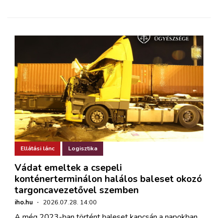
Ellátási lánc
Logisztika
Vádat emeltek a csepeli
konténerterminálon halálos baleset okozó
targoncavezetővel szemben
iho.hu
·
2026.07.28. 14:00
A még 2023-ban történt baleset kapcsán a napokban