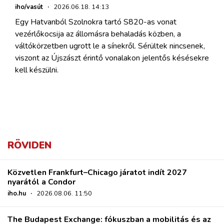
iho/vasút
·
2026.06.18. 14:13
Egy Hatvanból Szolnokra tartó S820-as vonat
vezérlőkocsija az állomásra behaladás közben, a
váltókörzetben ugrott le a sínekről. Sérültek nincsenek,
viszont az Újszászt érintő vonalakon jelentős késésekre
kell készülni.
RÖVIDEN
Közvetlen Frankfurt–Chicago járatot indít 2027
nyarától a Condor
iho.hu
·
2026.08.06. 11:50
The Budapest Exchange: fókuszban a mobilitás és az