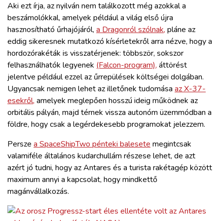
Aki ezt írja, az nyilván nem találkozott még azokkal a
beszámolókkal, amelyek például a világ első újra
hasznosítható űrhajójáról,
a Dragonról szólnak,
pláne az
eddig sikeresnek mutatkozó kísérletekről arra nézve, hogy a
hordozórakéták is visszatérjenek: többször, sokszor
felhasználhatók legyenek
(Falcon-program),
áttörést
jelentve például ezzel az űrrepülések költségei dolgában.
Ugyancsak nemigen lehet az illetőnek tudomása
az X-37-
esekről,
amelyek meglepően hosszú ideig működnek az
orbitális pályán, majd térnek vissza autonóm üzemmódban a
földre, hogy csak a legérdekesebb programokat jelezzem.
Persze
a SpaceShipTwo pénteki balesete
megintcsak
valamiféle általános kudarchullám részese lehet, de azt
azért jó tudni, hogy az Antares és a turista rakétagép között
maximum annyi a kapcsolat, hogy mindkettő
magánvállalkozás.