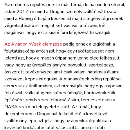
Az emberes repülés persze más téma, de ha minden sikerül,
akkor 2017-re mind a Dragon személyszállító változata,
mind a Boeing űrhajója készen áll majd a legénységi cserék
végrehajtására is: megint két vas van a tűzben, két
magánvas, hogy ezt a kissé fura kifejezést használjuk.
Az Aviation Week elemzése
pedig ennek a logikának a
folytatásaképp arról szól, hogy egy rakétabaleset nem
jelenti azt, hogy a magán űripar nem lenne elég felkészült,
vagy, hogy az űrrepülés annyira bonyolult, szerteágazó,
összetett tevékenység, amit csak valami hatalmas állami
szervezet képes integrálni. A magáncégek eddig repülései,
nemcsak az űrállomásra, azt bizonyítják, hogy egy alaposan
felkészült vállalat igenis képes űrhajók, hordozórakéták
építésére, rendszeres felbocsátására, természetesen a
NASA szakmai felügyelete alatt. Az tehát, hogy
decemberben a Dragonnal felküldhető a következő
szállítmány, épp azt jelzi, hogy az amerikai űrpolitika a
kevésbé kockázatos utat választotta, amikor több