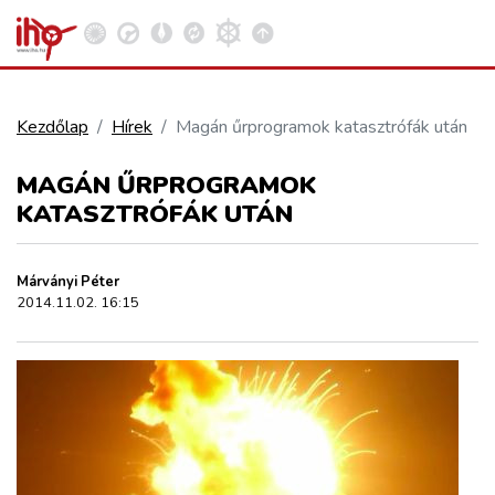
Kezdőlap
Hírek
Magán űrprogramok katasztrófák után
VASÚT
MAGÁN ŰRPROGRAMOK
Kosár megtekintése
KATASZTRÓFÁK UTÁN
KÖZÚT
Márványi Péter
REPÜLÉS
2014.11.02. 16:15
KÖZLEKEDÉSFEJLESZTÉS
ELLÁTÁSI LÁNC