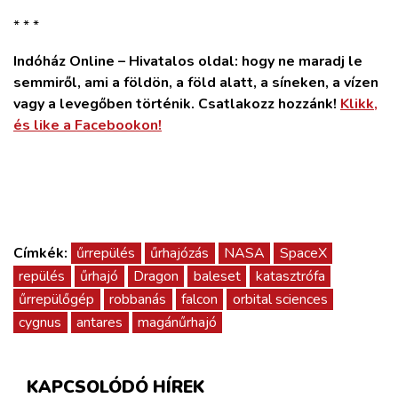
* * *
Indóház Online – Hivatalos oldal: hogy ne maradj le
semmiről, ami a földön, a föld alatt, a síneken, a vízen
vagy a levegőben történik. Csatlakozz hozzánk!
Klikk,
és like a Facebookon!
Címkék:
űrrepülés
űrhajózás
NASA
SpaceX
repülés
űrhajó
Dragon
baleset
katasztrófa
űrrepülőgép
robbanás
falcon
orbital sciences
cygnus
antares
magánűrhajó
KAPCSOLÓDÓ HÍREK