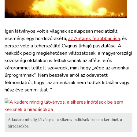
ZÖLDÚT
HAJÓZÁS
Igen látványos volt a világnak az alaposan mediatizált
BLOG
esemény: egy hordozórakéta,
az Antares felrobbanása,
és
persze vele a teherszállító Cygnus űrhajó pusztulása. A
reakciók pedig meglehetősen változatosak: a magyarországi
ARCHÍVUM
közösségi oldalakon is felbukkannak az afféle, erős
kárörömmel telített szövegek, mint hogy „vége az amerikai
WEBSHOP
űrprogramnak”. Nem beszélve arról az odavetett
félmondatról, hogy „az amerikaiak nem tudtak kitalálni vagy
húsz éve semmi újat...”
BELÉPÉS
REGISZTRÁCIÓ
A kudarc mindig látványos, a sikeres indítások be sem kerülnek a
híradásokba