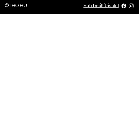
© IHO.HU
Süti beállítások
|