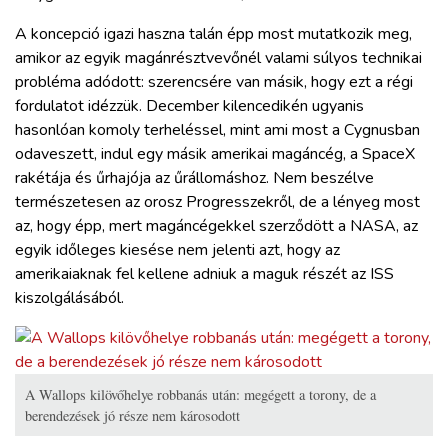
A koncepció igazi haszna talán épp most mutatkozik meg,
amikor az egyik magánrésztvevőnél valami súlyos technikai
probléma adódott: szerencsére van másik, hogy ezt a régi
fordulatot idézzük. December kilencedikén ugyanis
hasonlóan komoly terheléssel, mint ami most a Cygnusban
odaveszett, indul egy másik amerikai magáncég, a SpaceX
rakétája és űrhajója az űrállomáshoz. Nem beszélve
természetesen az orosz Progresszekről, de a lényeg most
az, hogy épp, mert magáncégekkel szerződött a NASA, az
egyik időleges kiesése nem jelenti azt, hogy az
amerikaiaknak fel kellene adniuk a maguk részét az ISS
kiszolgálásából.
A Wallops kilövőhelye robbanás után: megégett a torony, de a
berendezések jó része nem károsodott