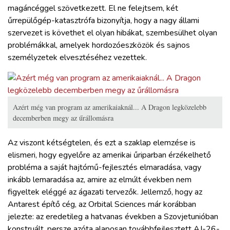
magáncéggel szövetkezett. El ne felejtsem, két
űrrepülőgép-katasztrófa bizonyítja, hogy a nagy állami
szervezet is követhet el olyan hibákat, szembesülhet olyan
problémákkal, amelyek hordozóeszközök és sajnos
személyzetek elvesztéséhez vezettek.
Azért még van program az amerikaiaknál... A Dragon legközelebb
decemberben megy az űrállomásra
Az viszont kétségtelen, és ezt a szaklap elemzése is
elismeri, hogy egyelőre az amerikai űriparban érzékelhető
probléma a saját hajtómű-fejlesztés elmaradása, vagy
inkább lemaradása az, amire az elmúlt években nem
figyeltek eléggé az ágazati tervezők. Jellemző, hogy az
Antarest építő cég, az Orbital Sciences már korábban
jelezte: az eredetileg a hatvanas években a Szovjetunióban
konstruált, persze azóta alaposan továbbfejlesztett AJ-26-