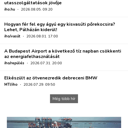
utasszolgáltatások jövője
iho.hu
·
2026.08.05. 09:20
Hogyan fér fel egy ágyú egy kisvasúti pőrekocsira?
Lehet, Pálházán kiderül!
iho/vasút
·
2026.08.01. 17:00
A Budapest Airport a következő tíz napban csökkenti
az energiafelhasználását
iho/repülés
·
2026.07.31. 20:00
Elkészült az ötvenezredik debreceni BMW
MTI/iho
·
2026.07.29. 09:50
Még több hír