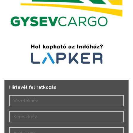
Hírlevél feliratkozás
Vezetéknév
Keresztnév
E-mail cím