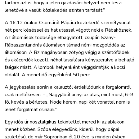
tartom azt is, hogy a jelen gazdasági helyzet nem teszi
lehetővé a vasúti közlekedés szinten tartását.”
A 16.12 órakor Csornáról Pápára közlekedő személyvonat
hét perc késéssel és hat utassal vágott neki a Rábaköznek.
Az állomások többsége elhagyatott, csupán Szany-
Rábaszentandrás állomáson támad némi mozgolódás az
állomáson. A Bz magányosan zötyög végig a szántóföldek
és akácerdők között, néhol lassításra kényszerülve a behajló
faágak miatt. A lombok helyenként végígsimítják a kocsi
oldalát. A menetidő egyébként 50 perc.
A jegykezelés során a kalauztól érdeklődünk a forgalomról,
csak mellékesen. – „Nagyjából annyi az utas, mint most, 6-8
fő, kevés a bérletes. Node kérem, napi két vonattal nem is
lehet forgalmat csinálni.”
Egy idős úr nosztalgikus tekintettel mered ki az ablakon
menet közben. Szóba elegyedünk, kiderül, hogy pápai
születésű, de már Sopronban él 20 éve, s minden évben