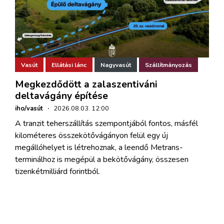
Vasút
Ellátási lánc
Nagyvasút
Szállítmányozás
Megkezdődött a zalaszentiváni
deltavágány építése
iho/vasút
·
2026.08.03. 12:00
A tranzit teherszállítás szempontjából fontos, másfél
kilométeres összekötővágányon felül egy új
megállóhelyet is létrehoznak, a leendő Metrans-
terminálhoz is megépül a bekötővágány, összesen
tizenkétmilliárd forintból.