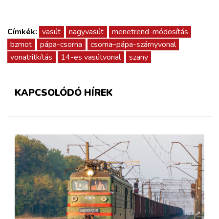
Címkék:
vasút
nagyvasút
menetrend-módosítás
bzmot
pápa-csorna
csorna–pápa-szárnyvonal
vonatritkítás
14-es vasútvonal
szany
KAPCSOLÓDÓ HÍREK