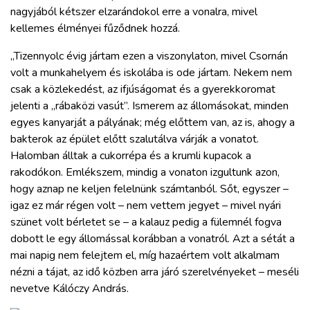
nagyjából kétszer elzarándokol erre a vonalra, mivel
kellemes élményei fűződnek hozzá.
„Tizennyolc évig jártam ezen a viszonylaton, mivel Csornán
volt a munkahelyem és iskolába is ode jártam. Nekem nem
csak a közlekedést, az ifjúságomat és a gyerekkoromat
jelenti a „rábaközi vasút”. Ismerem az állomásokat, minden
egyes kanyarját a pályának; még előttem van, az is, ahogy a
bakterok az épület előtt szalutálva várják a vonatot.
Halomban álltak a cukorrépa és a krumli kupacok a
rakodókon. Emlékszem, mindig a vonaton izgultunk azon,
hogy aznap ne keljen felelnünk számtanból. Sőt, egyszer –
igaz ez már régen volt – nem vettem jegyet – mivel nyári
szünet volt bérletet se – a kalauz pedig a fülemnél fogva
dobott le egy állomással korábban a vonatról. Azt a sétát a
mai napig nem felejtem el, míg hazaértem volt alkalmam
nézni a tájat, az idő közben arra járó szerelvényeket – meséli
nevetve Kálóczy András.