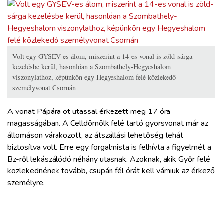
Volt egy GYSEV-es álom, miszerint a 14-es vonal is zöld-sárga
kezelésbe kerül, hasonlóan a Szombathely-Hegyeshalom
viszonylathoz, képünkön egy Hegyeshalom felé közlekedő
személyvonat Csornán
A vonat Pápára öt utassal érkezett meg 17 óra
magasságában. A Celldömölk felé tartó gyorsvonat már az
állomáson várakozott, az átszállási lehetőség tehát
biztosítva volt. Erre egy forgalmista is felhívta a figyelmét a
Bz-ről lekászálódó néhány utasnak. Azoknak, akik Győr felé
közlekednének tovább, csupán fél órát kell várniuk az érkező
személyre.