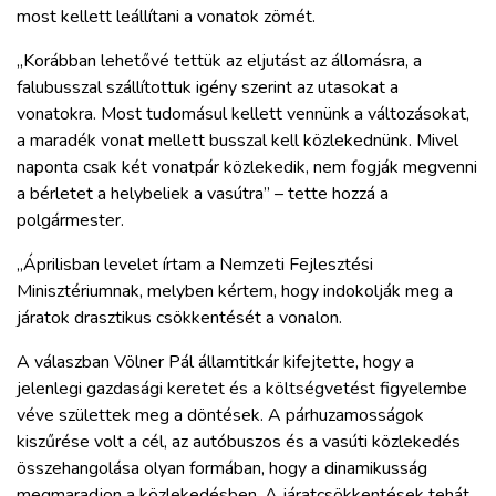
most kellett leállítani a vonatok zömét.
„Korábban lehetővé tettük az eljutást az állomásra, a
falubusszal szállítottuk igény szerint az utasokat a
vonatokra. Most tudomásul kellett vennünk a változásokat,
a maradék vonat mellett busszal kell közlekednünk. Mivel
naponta csak két vonatpár közlekedik, nem fogják megvenni
a bérletet a helybeliek a vasútra” – tette hozzá a
polgármester.
„Áprilisban levelet írtam a Nemzeti Fejlesztési
Minisztériumnak, melyben kértem, hogy indokolják meg a
járatok drasztikus csökkentését a vonalon.
A válaszban Völner Pál államtitkár kifejtette, hogy a
jelenlegi gazdasági keretet és a költségvetést figyelembe
véve születtek meg a döntések. A párhuzamosságok
kiszűrése volt a cél, az autóbuszos és a vasúti közlekedés
összehangolása olyan formában, hogy a dinamikusság
megmaradjon a közlekedésben. A járatcsökkentések tehát