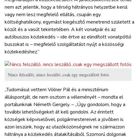
nem azt jelentik, hogy a térség hátrányos helyzetbe kerül
vagy nem lesz megfelelő ellátás, csupán egy
költséghatékony, egymást kiegészítő menetrend született a
közút és a vasút tekintetében. A két vonatpár és az
autóbuszos közlekedés – ide értve az elindított vonatpótló
buszokat is – megfelelő szolgáltatást nyújt a közösségi
közlekedéshez.”
Nincs felszálló, nincs leszálló..csak egy megszállott fotós
„Tudomásul vettem Völner Pál és a minisztérium
álláspontját, de nem osztom a véleményét – mondta el
portálunknak Németh Gergely. – „Úgy gondolom, hogy a
további lehetőségeket át kell gondolni. Az érintett
községek képviselőivel, polgármestereivel a jövőben is
azon leszünk, hogy az utazóközönségnek ne származzon
hátránya a közlekedés átalakításából. Szomorú dolgonak