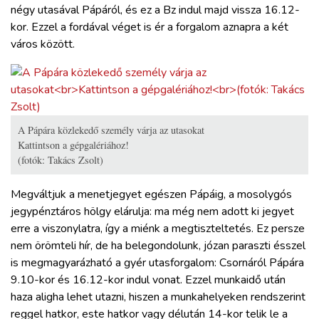
négy utasával Pápáról, és ez a Bz indul majd vissza 16.12-
kor. Ezzel a fordával véget is ér a forgalom aznapra a két
város között.
A Pápára közlekedő személy várja az utasokat
Kattintson a gépgalériához!
(fotók: Takács Zsolt)
Megváltjuk a menetjegyet egészen Pápáig, a mosolygós
jegypénztáros hölgy elárulja: ma még nem adott ki jegyet
erre a viszonylatra, így a miénk a megtiszteltetés. Ez persze
nem örömteli hír, de ha belegondolunk, józan paraszti ésszel
is megmagyarázható a gyér utasforgalom: Csornáról Pápára
9.10-kor és 16.12-kor indul vonat. Ezzel munkaidő után
haza aligha lehet utazni, hiszen a munkahelyeken rendszerint
reggel hatkor, este hatkor vagy délután 14-kor telik le a