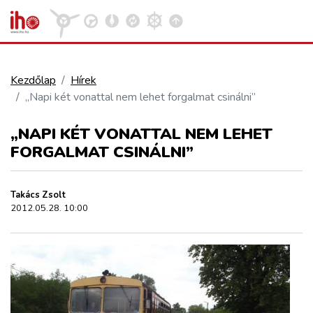
Kezdőlap
Hírek
„Napi két vonattal nem lehet forgalmat csinálni”
VASÚT
Kosár megtekintése
„NAPI KÉT VONATTAL NEM LEHET
KÖZÚT
FORGALMAT CSINÁLNI”
REPÜLÉS
Takács Zsolt
2012.05.28. 10:00
KÖZLEKEDÉSFEJLESZTÉS
ELLÁTÁSI LÁNC