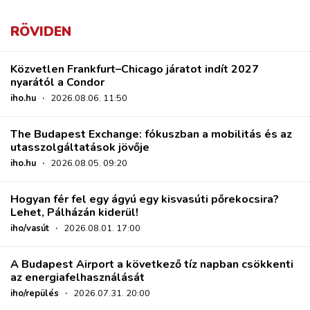
RÖVIDEN
Közvetlen Frankfurt–Chicago járatot indít 2027
nyarától a Condor
iho.hu
·
2026.08.06. 11:50
The Budapest Exchange: fókuszban a mobilitás és az
utasszolgáltatások jövője
iho.hu
·
2026.08.05. 09:20
Hogyan fér fel egy ágyú egy kisvasúti pőrekocsira?
Lehet, Pálházán kiderül!
iho/vasút
·
2026.08.01. 17:00
A Budapest Airport a következő tíz napban csökkenti
az energiafelhasználását
iho/repülés
·
2026.07.31. 20:00