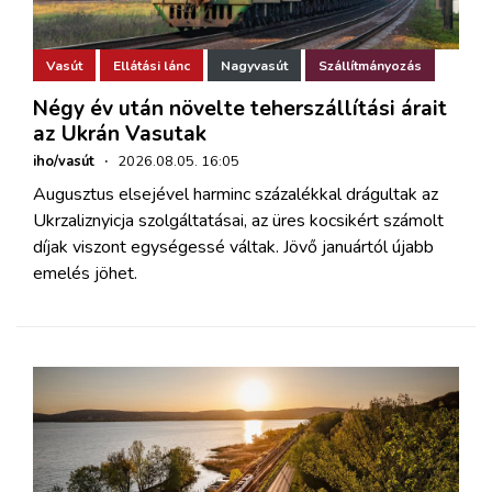
Vasút
Ellátási lánc
Nagyvasút
Szállítmányozás
Négy év után növelte teherszállítási árait
az Ukrán Vasutak
iho/vasút
·
2026.08.05. 16:05
Augusztus elsejével harminc százalékkal drágultak az
Ukrzaliznyicja szolgáltatásai, az üres kocsikért számolt
díjak viszont egységessé váltak. Jövő januártól újabb
emelés jöhet.