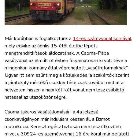
ZÖLDÚT
HAJÓZÁS
BLOG
Már korábban is foglalkoztunk a
14-es szárnyvonal sorsával
,
mely egyike az április 15-étől életbe lépett
menetrendritkítások áldozatának. A Csorna-Pápa
ARCHÍVUM
vasútvonal az elmúlt öt évben folyamatosan ki volt téve a
mindenkori kormány által végrehajtott „vasútreformoknak”.
WEBSHOP
Ugyan itt sem szűnt meg a közlekedés, a szakértők szerint
a járatok ily mértékű csökkentése csak tovább ronthat a
helyzeten, hiszen a napi két-két vonat nem lesz csábíbtó
BELÉPÉS
hatással az utazóközönségre.
REGISZTRÁCIÓ
Csorna takaros vasútállomásán, a 4a jelzésű
csonkavágányon már indulásra készen áll a Bzmot
motorkocsi. Kereszt egész biztosan nem lesz útközben,
mivel a 30924-es személyvonat 16 óra körül már befutott