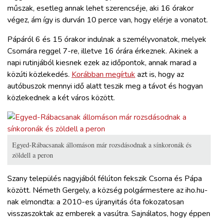
műszak, esetleg annak lehet szerencséje, aki 16 órakor
végez, ám így is durván 10 perce van, hogy elérje a vonatot.
Pápáról 6 és 15 órakor indulnak a személyvonatok, melyek
Csornára reggel 7-re, illetve 16 órára érkeznek. Akinek a
napi rutinjából kiesnek ezek az időpontok, annak marad a
közúti közlekedés.
Korábban megírtuk
azt is, hogy az
autóbuszok mennyi idő alatt teszik meg a távot és hogyan
közlekednek a két város között.
Egyed-Rábacsanak állomáson már rozsdásodnak a sínkoronák és
zöldell a peron
Szany település nagyjából félúton fekszik Csorna és Pápa
között. Németh Gergely, a község polgármestere az iho.hu-
nak elmondta: a 2010-es újranyitás óta fokozatosan
visszaszoktak az emberek a vasútra. Sajnálatos, hogy éppen