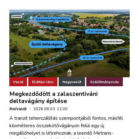
Vasút
Ellátási lánc
Nagyvasút
Szállítmányozás
Megkezdődött a zalaszentiváni
deltavágány építése
iho/vasút
·
2026.08.03. 12:00
A tranzit teherszállítás szempontjából fontos, másfél
kilométeres összekötővágányon felül egy új
megállóhelyet is létrehoznak, a leendő Metrans-