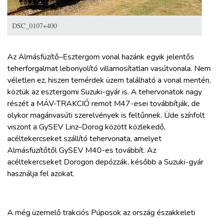
ZÖLDÚT
DSC_0107+400
HAJÓZÁS
Az Almásfüzítő–Esztergom vonal hazánk egyik jelentős
BLOG
teherforgalmat lebonyolító villamosítatlan vasútvonala. Nem
véletlen ez, hiszen temérdek üzem található a vonal mentén,
ARCHÍVUM
köztük az esztergomi Suzuki-gyár is. A tehervonatok nagy
részét a MÁV-TRAKCIÓ remot M47-esei továbbítják, de
olykor magánvasúti szerelvények is feltűnnek. Üde színfolt
WEBSHOP
viszont a GySEV Linz–Dorog között közlekedő,
acéltekercseket szállító tehervonata, amelyet
BELÉPÉS
Almásfüzítőtől GySEV M40-es továbbít. Az
acéltekercseket Dorogon depózzák, később a Suzuki-gyár
használja fel azokat.
REGISZTRÁCIÓ
A még üzemelő trakciós Púposok az ország északkeleti