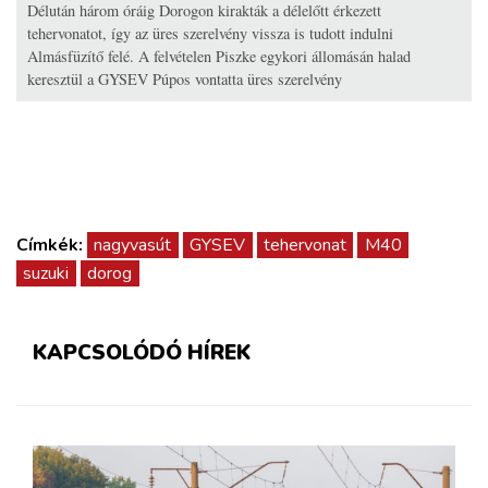
Délután három óráig Dorogon kirakták a délelőtt érkezett
tehervonatot, így az üres szerelvény vissza is tudott indulni
Almásfüzítő felé. A felvételen Piszke egykori állomásán halad
keresztül a GYSEV Púpos vontatta üres szerelvény
Címkék:
nagyvasút
GYSEV
tehervonat
M40
suzuki
dorog
KAPCSOLÓDÓ HÍREK