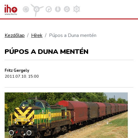
Kezdőlap
Hírek
Púpos a Duna mentén
VASÚT
PÚPOS A DUNA MENTÉN
Kosár megtekintése
KÖZÚT
Fritz Gergely
2011.07.10. 15:00
REPÜLÉS
KÖZLEKEDÉSFEJLESZTÉS
ELLÁTÁSI LÁNC