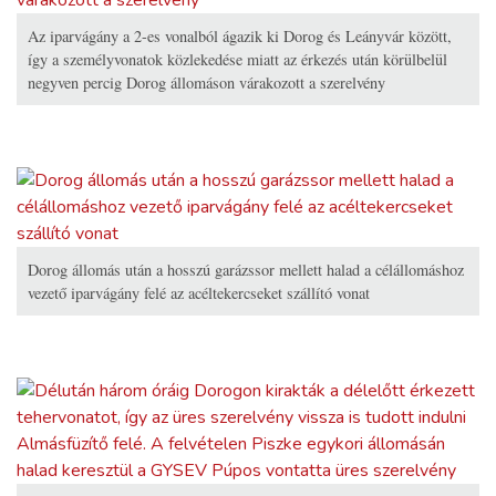
Az iparvágány a 2-es vonalból ágazik ki Dorog és Leányvár között,
így a személyvonatok közlekedése miatt az érkezés után körülbelül
negyven percig Dorog állomáson várakozott a szerelvény
Dorog állomás után a hosszú garázssor mellett halad a célállomáshoz
vezető iparvágány felé az acéltekercseket szállító vonat