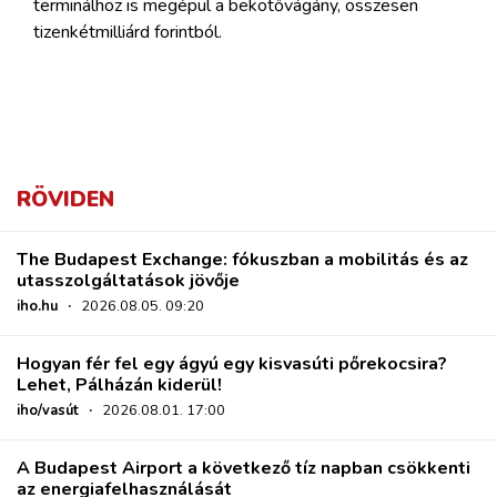
terminálhoz is megépül a bekötővágány, összesen
tizenkétmilliárd forintból.
RÖVIDEN
The Budapest Exchange: fókuszban a mobilitás és az
utasszolgáltatások jövője
iho.hu
·
2026.08.05. 09:20
Hogyan fér fel egy ágyú egy kisvasúti pőrekocsira?
Lehet, Pálházán kiderül!
iho/vasút
·
2026.08.01. 17:00
A Budapest Airport a következő tíz napban csökkenti
az energiafelhasználását