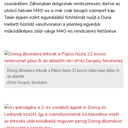
csücskében, Záhonyban dolgoznak rendszeresen, illetve az
utolsó hatvani M40-es is már csak beugró szerepet kap.
Talán éppen ezért egyedülálló fotótémát nyújt a Duna
mellett húzódó vasútvonalon a jelenleg egyedüli
működőképes zöld-sárga M40-es rendszeres feltűnése.
Dorog állomásra érkezik a Púpos húzta 22 kocsis tehervonat július 8-
án délelőtt
(Fritz Gergely felvételei)