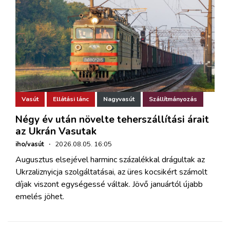
Vasút
Ellátási lánc
Nagyvasút
Szállítmányozás
Négy év után növelte teherszállítási árait
az Ukrán Vasutak
iho/vasút
·
2026.08.05. 16:05
Augusztus elsejével harminc százalékkal drágultak az
Ukrzaliznyicja szolgáltatásai, az üres kocsikért számolt
díjak viszont egységessé váltak. Jövő januártól újabb
emelés jöhet.