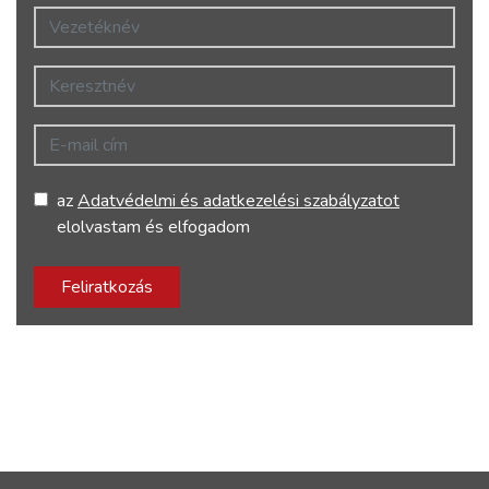
Vezetéknév
Keresztnév
E-mail cím
az
Adatvédelmi és adatkezelési szabályzatot
elolvastam és elfogadom
Feliratkozás