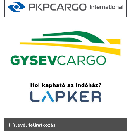
Hírlevél feliratkozás