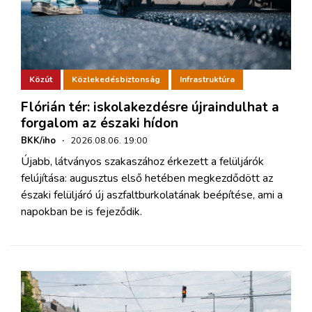
Közút
Közlekedésbiztonság
Infrastruktúra
Flórián tér: iskolakezdésre újraindulhat a
forgalom az északi hídon
BKK/iho
·
2026.08.06. 19:00
Újabb, látványos szakaszához érkezett a felüljárók
felújítása: augusztus első hetében megkezdődött az
északi felüljáró új aszfaltburkolatának beépítése, ami a
napokban be is fejeződik.