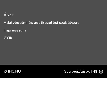
ÁSZF
Adatvédelmi és adatkezelési szabályzat
Impresszum
GYIK
© IHO.HU
Süti beállítások
|