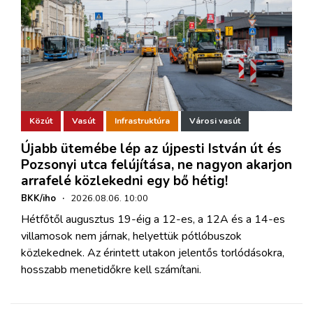
Közút
Vasút
Infrastruktúra
Városi vasút
Újabb ütemébe lép az újpesti István út és
Pozsonyi utca felújítása, ne nagyon akarjon
arrafelé közlekedni egy bő hétig!
BKK/iho
·
2026.08.06. 10:00
Hétfőtől augusztus 19-éig a 12-es, a 12A és a 14-es
villamosok nem járnak, helyettük pótlóbuszok
közlekednek. Az érintett utakon jelentős torlódásokra,
hosszabb menetidőkre kell számítani.