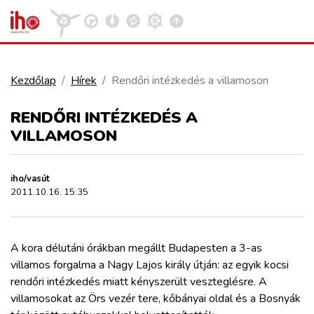
Kezdőlap
Hírek
Rendőri intézkedés a villamoson
VASÚT
RENDŐRI INTÉZKEDÉS A
Kosár megtekintése
VILLAMOSON
KÖZÚT
iho/vasút
REPÜLÉS
2011.10.16. 15:35
KÖZLEKEDÉSFEJLESZTÉS
A kora délutáni órákban megállt Budapesten a 3-as
villamos forgalma a Nagy Lajos király útján: az egyik kocsi
ELLÁTÁSI LÁNC
rendőri intézkedés miatt kényszerült veszteglésre. A
villamosokat az Örs vezér tere, kőbányai oldal és a Bosnyák