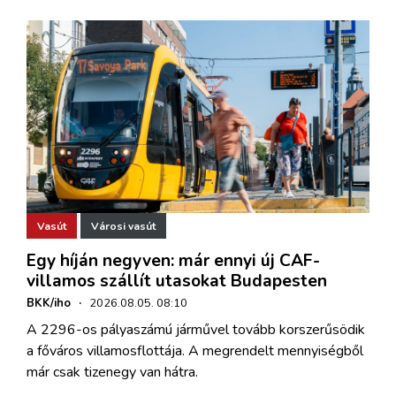
Vasút
Városi vasút
Egy híján negyven: már ennyi új CAF-
villamos szállít utasokat Budapesten
BKK/iho
·
2026.08.05. 08:10
A 2296-os pályaszámú járművel tovább korszerűsödik
a főváros villamosflottája. A megrendelt mennyiségből
már csak tizenegy van hátra.