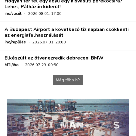
Hogyan fér fel egy ágyú egy kisvasúti pőrekocsira?
Lehet, Pálházán kiderül!
iho/vasút
·
2026.08.01. 17:00
A Budapest Airport a következő tíz napban csökkenti
az energiafelhasználását
iho/repülés
·
2026.07.31. 20:00
Elkészült az ötvenezredik debreceni BMW
MTI/iho
·
2026.07.29. 09:50
Még több hír