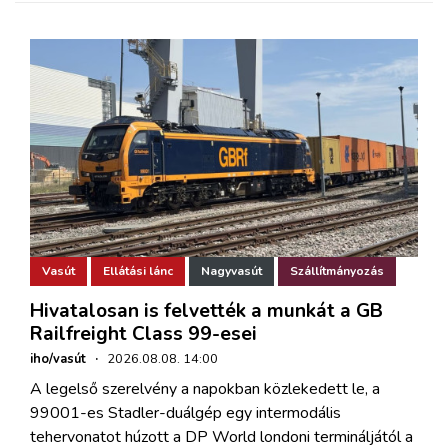
Vasút
Ellátási lánc
Nagyvasút
Szállítmányozás
Hivatalosan is felvették a munkát a GB
Railfreight Class 99-esei
iho/vasút
·
2026.08.08. 14:00
A legelső szerelvény a napokban közlekedett le, a
99001-es Stadler-duálgép egy intermodális
tehervonatot húzott a DP World londoni termináljától a