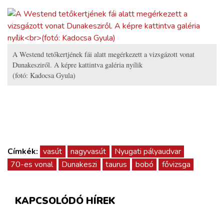
A Westend tetőkertjének fái alatt megérkezett a vizsgázott vonat
Dunakesziről. A képre kattintva galéria nyílik
(fotó: Kadocsa Gyula)
Címkék:
vasút
nagyvasút
Nyugati pályaudvar
70-es vonal
Dunakeszi
taurus
bobó
fővizsga
KAPCSOLÓDÓ HÍREK