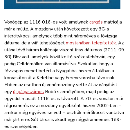
ZÖLDÚT
HAJÓZÁS
Vonógép az 1116 016-os volt, amelynek
cargós
matricája
már a múlté. A mozdony után következett egy 3G-s
intercitykocsi, amelynek több mint hároméves a fővizsga
BLOG
dátuma, de a wifi lehetőséget
mostanában telepítették
. Az
utána lévő három kollégája viszont friss dátumos (2011. 09.
ARCHÍVUM
30) Bhv volt, amelyek közül kettő székesfehérvári, egy
pedig Celldömölkre van állomásítva. Szokatlan, hogy a
fővizsgás menet betért a Nyugatiba, hiszen általában a
WEBSHOP
körvasúton át a Keletibe vagy Ferencvárosba távoznak.
Ebben az esetben új vonómozdony vette át az irányítást
BELÉPÉS
egy
új pályaszámos
Bobó személyében, majd pedig az
egyedül maradt 1116-os is távozott. A 70-es vonalon már
régi ismerős ez a mozdony egyébként, hiszen 2002-ben –
REGISZTRÁCIÓ
amikor még egyéves se volt –, osztrák mérőkocsit vontatva
már járt erre. Sőt társa is akadt egy négyáramnemes 189-
es személyében.