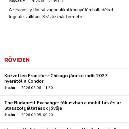
iho/vasút
·
2026.08.07. 09:00
Az Eanos-y típusú vagonokkal könnyűfémhulladékot
fognak szállítani. Száztíz már termel is.
RÖVIDEN
Közvetlen Frankfurt–Chicago járatot indít 2027
nyarától a Condor
iho.hu
·
2026.08.06. 11:50
The Budapest Exchange: fókuszban a mobilitás és az
utasszolgáltatások jövője
iho.hu
·
2026.08.05. 09:20