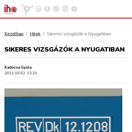
Kezdőlap
Hírek
Sikeres vizsgázók a Nyugatiban
VASÚT
SIKERES VIZSGÁZÓK A NYUGATIBAN
Kosár megtekintése
KÖZÚT
Kadocsa Gyula
2011.10.02. 13:21
REPÜLÉS
KÖZLEKEDÉSFEJLESZTÉS
ELLÁTÁSI LÁNC