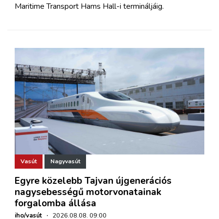
Maritime Transport Hams Hall-i termináljáig.
Vasút
Nagyvasút
Egyre közelebb Tajvan újgenerációs
nagysebességű motorvonatainak
forgalomba állása
iho/vasút
·
2026.08.08. 09:00