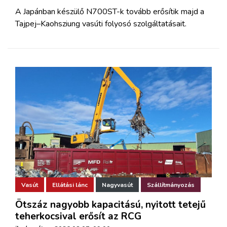
A Japánban készülő N700ST-k tovább erősítik majd a
Tajpej–Kaohsziung vasúti folyosó szolgáltatásait.
Vasút
Ellátási lánc
Nagyvasút
Szállítmányozás
Ötszáz nagyobb kapacitású, nyitott tetejű
teherkocsival erősít az RCG