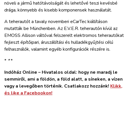
növeli a jármű hatótávolságát és lehetővé teszi kevésbé
drága, könnyebb és kisebb komponensek használatát.
A teherautót a tavaly novemberi eCarTec kiállításon
mutatták be Münchenben. Az E.V.E.R. teherautón kívül az
EMOSS Allison váltóval felszerelt elektromos teherautókat
fejleszt építőipari, áruszállítási és hulladékgyűjtési célú
felhasználók, valamint egyéb konfigurációk részére is.
*
*
*
Indóház Online – Hivatalos oldal: hogy ne maradj le
semmiről, ami a földön, a föld alatt, a síneken, a vízen
vagy a levegőben történik. Csatlakozz hozzánk!
Klikk,
és like a Facebookon!