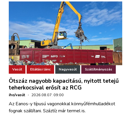
Vasút
Ellátási lánc
Nagyvasút
Szállítmányozás
Ötszáz nagyobb kapacitású, nyitott tetejű
teherkocsival erősít az RCG
iho/vasút
·
2026.08.07. 09:00
Az Eanos-y típusú vagonokkal könnyűfémhulladékot
fognak szállítani. Száztíz már termel is.