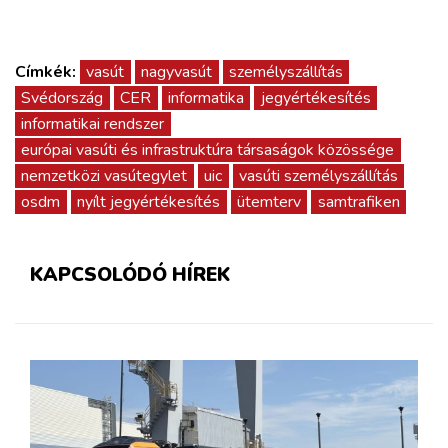
Címkék:
vasút
nagyvasút
személyszállítás
Svédország
CER
informatika
jegyértékesítés
informatikai rendszer
európai vasúti és infrastruktúra társaságok közössége
nemzetközi vasútegylet
uic
vasúti személyszállítás
osdm
nyílt jegyértékesítés
ütemterv
samtrafiken
KAPCSOLÓDÓ HÍREK