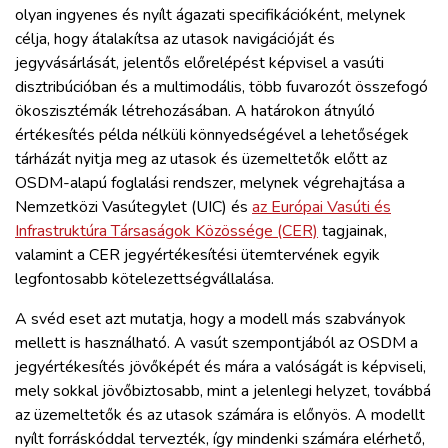
olyan ingyenes és nyílt ágazati specifikációként, melynek
célja, hogy átalakítsa az utasok navigációját és
jegyvásárlását, jelentős előrelépést képvisel a vasúti
disztribúcióban és a multimodális, több fuvarozót összefogó
ökoszisztémák létrehozásában. A határokon átnyúló
értékesítés példa nélküli könnyedségével a lehetőségek
tárházát nyitja meg az utasok és üzemeltetők előtt az
OSDM-alapú foglalási rendszer, melynek végrehajtása a
Nemzetközi Vasútegylet (UIC) és
az Európai Vasúti és
Infrastruktúra Társaságok Közössége (CER)
tagjainak,
valamint a CER jegyértékesítési ütemtervének egyik
legfontosabb kötelezettségvállalása.
A svéd eset azt mutatja, hogy a modell más szabványok
mellett is használható. A vasút szempontjából az OSDM a
jegyértékesítés jövőképét és mára a valóságát is képviseli,
mely sokkal jövőbiztosabb, mint a jelenlegi helyzet, továbbá
az üzemeltetők és az utasok számára is előnyös. A modellt
nyílt forráskóddal tervezték, így mindenki számára elérhető,