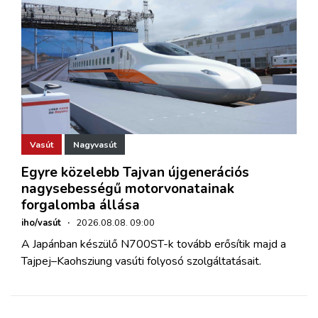
Vasút
Nagyvasút
Egyre közelebb Tajvan újgenerációs
nagysebességű motorvonatainak
forgalomba állása
iho/vasút
·
2026.08.08. 09:00
A Japánban készülő N700ST-k tovább erősítik majd a
Tajpej–Kaohsziung vasúti folyosó szolgáltatásait.