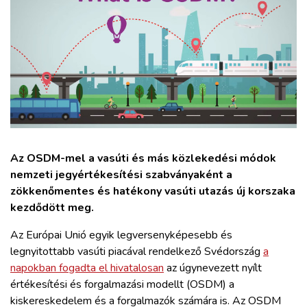
ZÖLDÚT
HAJÓZÁS
BLOG
ARCHÍVUM
Az OSDM-mel a vasúti és más közlekedési módok
WEBSHOP
nemzeti jegyértékesítési szabványaként a
zökkenőmentes és hatékony vasúti utazás új korszaka
kezdődött meg.
BELÉPÉS
Az Európai Unió egyik legversenyképesebb és
REGISZTRÁCIÓ
legnyitottabb vasúti piacával rendelkező Svédország
a
napokban fogadta el hivatalosan
az úgynevezett nyílt
értékesítési és forgalmazási modellt (OSDM) a
kiskereskedelem és a forgalmazók számára is. Az OSDM