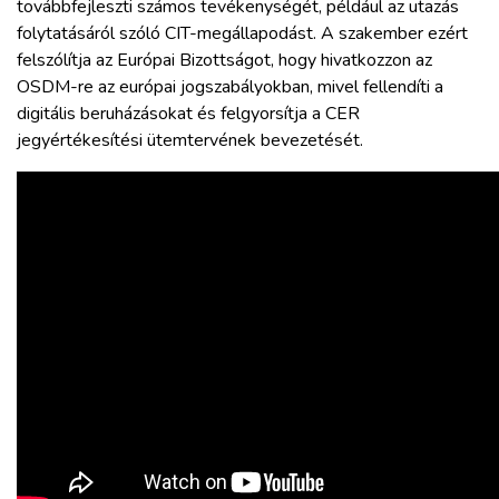
továbbfejleszti számos tevékenységét, például az utazás
folytatásáról szóló CIT-megállapodást. A szakember ezért
felszólítja az Európai Bizottságot, hogy hivatkozzon az
OSDM-re az európai jogszabályokban, mivel fellendíti a
digitális beruházásokat és felgyorsítja a CER
jegyértékesítési ütemtervének bevezetését.