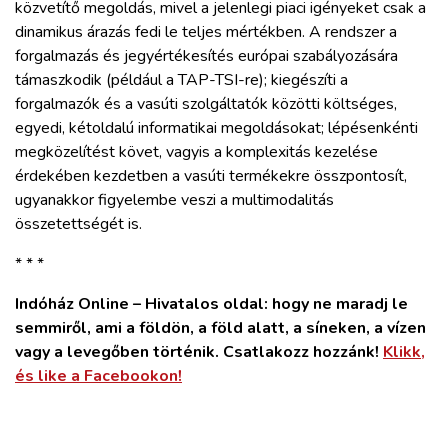
közvetítő megoldás, mivel a jelenlegi piaci igényeket csak a
dinamikus árazás fedi le teljes mértékben. A rendszer a
forgalmazás és jegyértékesítés európai szabályozására
támaszkodik (például a TAP-TSI-re); kiegészíti a
forgalmazók és a vasúti szolgáltatók közötti költséges,
egyedi, kétoldalú informatikai megoldásokat; lépésenkénti
megközelítést követ, vagyis a komplexitás kezelése
érdekében kezdetben a vasúti termékekre összpontosít,
ugyanakkor figyelembe veszi a multimodalitás
összetettségét is.
* * *
Indóház Online – Hivatalos oldal: hogy ne maradj le
semmiről, ami a földön, a föld alatt, a síneken, a vízen
vagy a levegőben történik. Csatlakozz hozzánk!
Klikk,
és like a Facebookon!