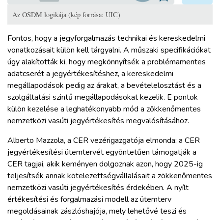
Az OSDM logikája (kép forrása: UIC)
Fontos, hogy a jegyforgalmazás technikai és kereskedelmi
vonatkozásait külön kell tárgyalni. A műszaki specifikációkat
úgy alakították ki, hogy megkönnyítsék a problémamentes
adatcserét a jegyértékesítéshez, a kereskedelmi
megállapodások pedig az árakat, a bevételelosztást és a
szolgáltatási szintű megállapodásokat kezelik. E pontok
külön kezelése a leghatékonyabb mód a zökkenőmentes
nemzetközi vasúti jegyértékesítés megvalósításához.
Alberto Mazzola, a CER vezérigazgatója elmonda: a CER
jegyértékesítési ütemtervét egyöntetűen támogatják a
CER tagjai, akik keményen dolgoznak azon, hogy 2025-ig
teljesítsék annak kötelezettségvállalásait a zökkenőmentes
nemzetközi vasúti jegyértékesítés érdekében. A nyílt
értékesítési és forgalmazási modell az ütemterv
megoldásainak zászlóshajója, mely lehetővé teszi és