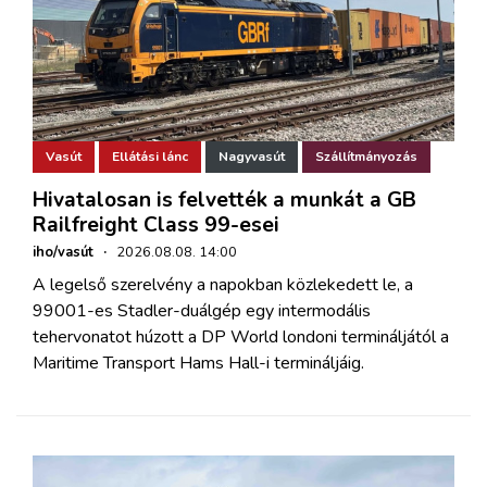
Vasút
Ellátási lánc
Nagyvasút
Szállítmányozás
Hivatalosan is felvették a munkát a GB
Railfreight Class 99-esei
iho/vasút
·
2026.08.08. 14:00
A legelső szerelvény a napokban közlekedett le, a
99001-es Stadler-duálgép egy intermodális
tehervonatot húzott a DP World londoni termináljától a
Maritime Transport Hams Hall-i termináljáig.