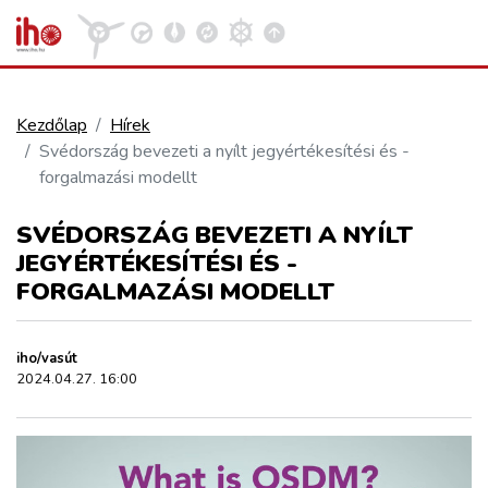
Kezdőlap
Hírek
Svédország bevezeti a nyílt jegyértékesítési és -
VASÚT
forgalmazási modellt
Kosár megtekintése
SVÉDORSZÁG BEVEZETI A NYÍLT
KÖZÚT
JEGYÉRTÉKESÍTÉSI ÉS -
FORGALMAZÁSI MODELLT
REPÜLÉS
iho/vasút
KÖZLEKEDÉSFEJLESZTÉS
2024.04.27. 16:00
ELLÁTÁSI LÁNC