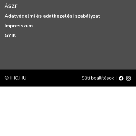
ÁSZF
Adatvédelmi és adatkezelési szabályzat
Impresszum
GYIK
© IHO.HU
Süti beállítások
|