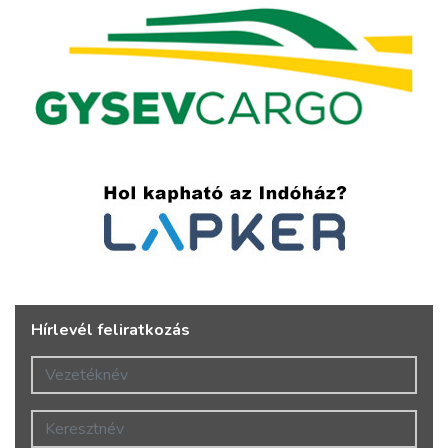
Hírlevél feliratkozás
Vezetéknév
Keresztnév