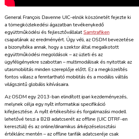
General François Davenne UIC-elnök köszönetét fejezte ki
a tömegközlekedési ágazatban tevékenykedő
együttműködési és fejlesztővállalat
Samtrafiken
csapatának az eredményért. Úgy véli, az OSDM bevezetése
a bizonyítéka annak, hogy a szektor által megalkotott
együttműködési megoldások – az üzleti és az
ügyféligényekre szabottan – multimodálisak és nyitottak az
utasmobilitás minden szereplője előtt. Ez a megközelítés
fontos válasz a fenntartható mobilitás és a modális váltás
világszintű globális kihívásaira.
Az OSDM egy 2013-ban elindított ipari kezdeményezés,
melynek célja egy nyílt informatikai specifikáció
kifejlesztése. A nyílt értékesítési és forgalmazási modell
lehetővé teszi a B2B adatcserét az offline (UIC DTRF-en
keresztüli) és az online/dinamikus árképzéselosztási
értéklánc mentén – az offline tarifák adatcseréje csak