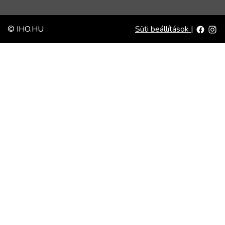
© IHO.HU
Süti beállítások
|