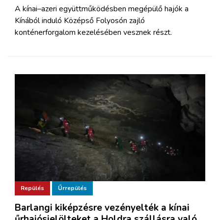
A kínai–azeri együttműködésben megépülő hajók a
Kínából induló Középső Folyosón zajló
konténerforgalom kezelésében vesznek részt.
Repülés
Űrrepülés
Barlangi kiképzésre vezényelték a kínai
űrhajósjelölteket a Holdra szállásra való