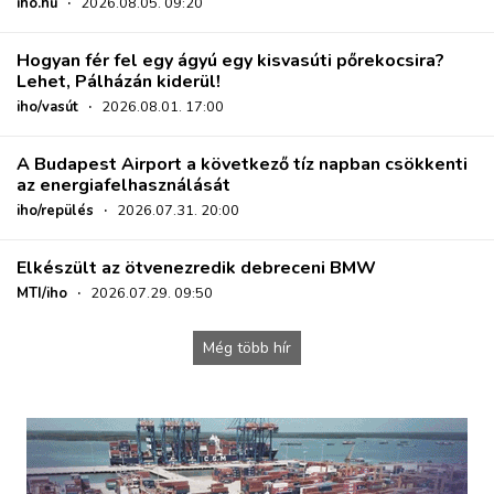
iho.hu
·
2026.08.05. 09:20
Hogyan fér fel egy ágyú egy kisvasúti pőrekocsira?
Lehet, Pálházán kiderül!
iho/vasút
·
2026.08.01. 17:00
A Budapest Airport a következő tíz napban csökkenti
az energiafelhasználását
iho/repülés
·
2026.07.31. 20:00
Elkészült az ötvenezredik debreceni BMW
MTI/iho
·
2026.07.29. 09:50
Még több hír