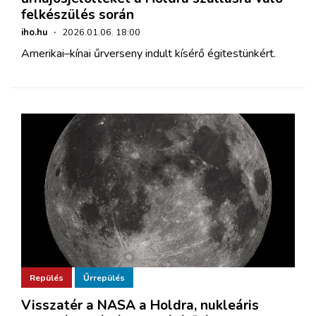
felkészülés során
iho.hu
·
2026.01.06. 18:00
Amerikai–kínai űrverseny indult kísérő égitestünkért.
Repülés
Űrrepülés
Visszatér a NASA a Holdra, nukleáris