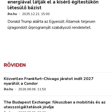
energiával látják el a kísérő égitestükön
létesülő bázist
iho.hu
·
2025.12.21. 15:00
Donald Trump aláírta az Egyesült Államok teljesen
újragondolt űrprogramját szabályozó rendeletet.
RÖVIDEN
Közvetlen Frankfurt–Chicago járatot indít 2027
nyarától a Condor
iho.hu
·
2026.08.06. 11:50
The Budapest Exchange: fókuszban a mobilitás és az
utasszolgáltatások jövője