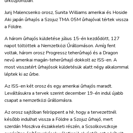
űrközpontban.
ZÖLDÚT
Jurij Malencsenko orosz, Sunita Williams amerikai és Hoside
HAJÓZÁS
Aki japán űrhajós a Szojuz TMA 05M űrhajóval tértek vissza
a Földre.
BLOG
A három űrhajós küldetése július 15-én kezdődött, 127
napot töltöttek a Nemzetközi Űrállomáson. Amíg fent
voltak, három orosz Progressz teherűrhajó és a Dragon
ARCHÍVUM
nevű amerikai magán-teherűrhajó dokkolt az ISS-en. A
most visszatért űrhajósok küldetésük alatt négy alkalommal
WEBSHOP
léptek ki az űrbe.
Az ISS-en két orosz és egy amerikai űrhajós maradt.
BELÉPÉS
Leváltásukra a tervek szerint december 19-én indul újabb
csapat a nemzetközi űrállomásra.
REGISZTRÁCIÓ
Az orosz sajtóban felröppent a hír, hogy a tervezettnél
később indulhat vissza a Földre a Szojuz űrhajó, mert
szerdán Moszkva északkeleti részén, a Scsolkovszkoje