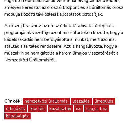
sugárúton építőmunkások véletlenül elvágták azt a kábelt,
amelyen keresztül az orosz űrközpont és az űrállomás orosz
modulja közötti távközlési kapcsolatot biztosítják.
Alekszej Krasznov, az orosz űrkutatási hivatal űrrepülési
programjának vezetője azonban csütörtökön közölte, hogy a
kábelszakadás nem befolyásolta a munkát, mert azonnal
átálltak a tartalék rendszerre. Azt is hangsúlyozta, hogy a
műszaki hiba nem gátolta a három űrhajós visszatérését a
Nemzetközi Űrállomásról.
Címkék:
nemzetközi űrállomás
leszállás
űrrepülés
űrhajózás
repülés
kazahsztán
iss
szojuz tma
kábelvágás