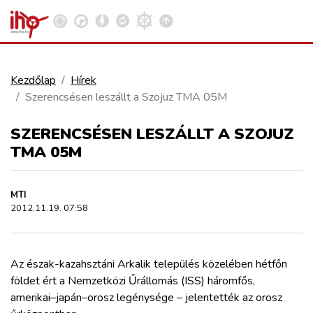
Kezdőlap
Hírek
Szerencsésen leszállt a Szojuz TMA 05M
VASÚT
Kosár megtekintése
SZERENCSÉSEN LESZÁLLT A SZOJUZ
KÖZÚT
TMA 05M
REPÜLÉS
MTI
2012.11.19. 07:58
KÖZLEKEDÉSFEJLESZTÉS
Az észak-kazahsztáni Arkalik település közelében hétfőn
ELLÁTÁSI LÁNC
földet ért a Nemzetközi Űrállomás (ISS) háromfős,
amerikai–japán–orosz legénysége – jelentették az orosz