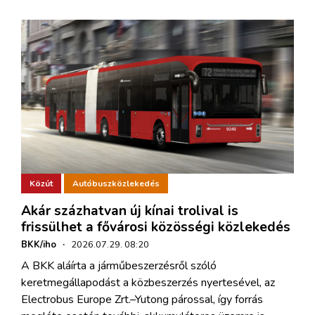
Közút
Autóbuszközlekedés
Akár százhatvan új kínai trolival is
frissülhet a fővárosi közösségi közlekedés
BKK/iho
·
2026.07.29. 08:20
A BKK aláírta a járműbeszerzésről szóló
keretmegállapodást a közbeszerzés nyertesével, az
Electrobus Europe Zrt.–Yutong párossal, így forrás