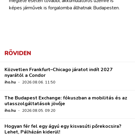
megléte esetén további, akkumulátoros üzemre is
képes járművek is forgalomba állhatnak Budapesten.
RÖVIDEN
Közvetlen Frankfurt–Chicago járatot indít 2027
nyarától a Condor
iho.hu
·
2026.08.06. 11:50
The Budapest Exchange: fókuszban a mobilitás és az
utasszolgáltatások jövője
iho.hu
·
2026.08.05. 09:20
Hogyan fér fel egy ágyú egy kisvasúti pőrekocsira?
Lehet, Pálházán kiderül!