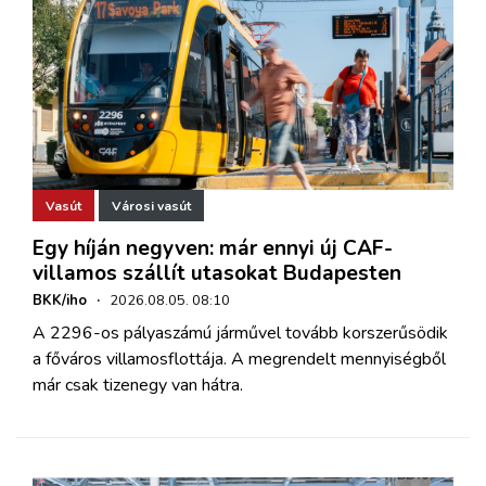
Vasút
Városi vasút
Egy híján negyven: már ennyi új CAF-
villamos szállít utasokat Budapesten
BKK/iho
·
2026.08.05. 08:10
A 2296-os pályaszámú járművel tovább korszerűsödik
a főváros villamosflottája. A megrendelt mennyiségből
már csak tizenegy van hátra.