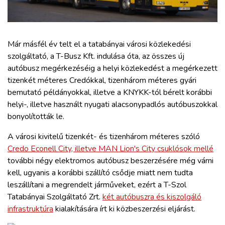
ZÖLDÚT
HAJÓZÁS
Már másfél év telt el a tatabányai városi közlekedési
szolgáltató, a T-Busz Kft. indulása óta, az összes új
BLOG
autóbusz megérkezéséig a helyi közlekedést a megérkezett
tizenkét méteres Credókkal, tizenhárom méteres gyári
ARCHÍVUM
bemutató példányokkal, illetve a KNYKK-tól bérelt korábbi
helyi-, illetve használt nyugati alacsonypadlós autóbuszokkal
bonyolították le.
WEBSHOP
A városi kivitelű tizenkét- és tizenhárom méteres szóló
Credo Econell City, illetve MAN Lion's City csuklósok mellé
BELÉPÉS
további négy elektromos autóbusz beszerzésére még várni
kell, ugyanis a korábbi szállító csődje miatt nem tudta
REGISZTRÁCIÓ
leszállítani a megrendelt járműveket, ezért a T-Szol
Tatabányai Szolgáltató Zrt.
két autóbuszra és kiszolgáló
infrastruktúra
kialakítására írt ki közbeszerzési eljárást.