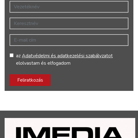
Vezetéknév
Keresztnév
E-mail cím
az
Adatvédelmi és adatkezelési szabályzatot
elolvastam és elfogadom
Feliratkozás