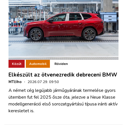
Közút
Automobil
Röviden
Elkészült az ötvenezredik debreceni BMW
MTI/iho
·
2026.07.29. 09:50
A német cég legújabb járműgyárának termelése gyors
ütemben fut fel 2025 ősze óta, jelezve a Neue Klasse
modellgeneráció első sorozatgyártású típusa iránti aktív
keresletet is.