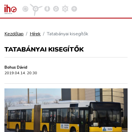
Kezdőlap
Hírek
Tatabányai kisegítők
VASÚT
TATABÁNYAI KISEGÍTŐK
Kosár megtekintése
KÖZÚT
Bohus Dávid
2019.04.14. 20:30
REPÜLÉS
KÖZLEKEDÉSFEJLESZTÉS
ELLÁTÁSI LÁNC