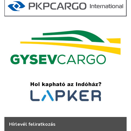
Hírlevél feliratkozás