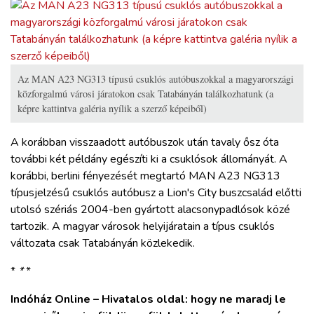
Az MAN A23 NG313 típusú csuklós autóbuszokkal a magyarországi
közforgalmú városi járatokon csak Tatabányán találkozhatunk (a
képre kattintva galéria nyílik a szerző képeiből)
A korábban visszaadott autóbuszok után tavaly ősz óta
további két példány egészíti ki a csuklósok állományát. A
korábbi, berlini fényezését megtartó MAN A23 NG313
típusjelzésű csuklós autóbusz a Lion's City buszcsalád előtti
utolsó szériás 2004-ben gyártott alacsonypadlósok közé
tartozik. A magyar városok helyijáratain a típus csuklós
változata csak Tatabányán közlekedik.
*
*
*
Indóház Online – Hivatalos oldal: hogy ne maradj le