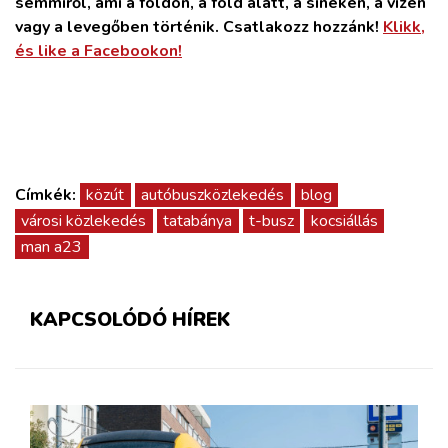
semmiről, ami a földön, a föld alatt, a síneken, a vízen
vagy a levegőben történik. Csatlakozz hozzánk!
Klikk,
és like a Facebookon!
Címkék:
közút
autóbuszközlekedés
blog
városi közlekedés
tatabánya
t-busz
kocsiállás
man a23
KAPCSOLÓDÓ HÍREK