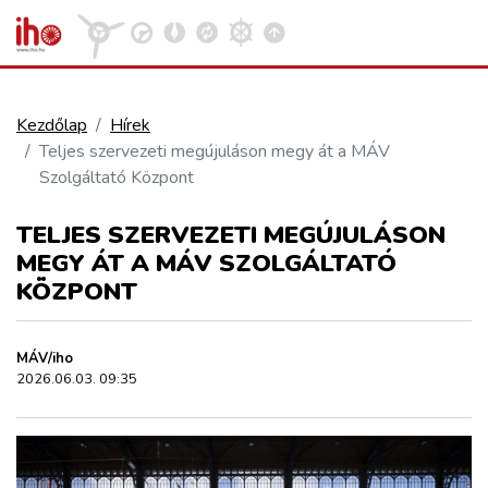
Kezdőlap
Hírek
Teljes szervezeti megújuláson megy át a MÁV
VASÚT
Szolgáltató Központ
Kosár megtekintése
TELJES SZERVEZETI MEGÚJULÁSON
KÖZÚT
MEGY ÁT A MÁV SZOLGÁLTATÓ
KÖZPONT
REPÜLÉS
MÁV/iho
KÖZLEKEDÉSFEJLESZTÉS
2026.06.03. 09:35
ELLÁTÁSI LÁNC