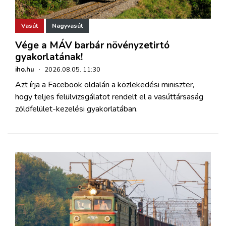
Vasút
Nagyvasút
Vége a MÁV barbár növényzetirtó
gyakorlatának!
iho.hu
·
2026.08.05. 11:30
Azt írja a Facebook oldalán a közlekedési miniszter,
hogy teljes felülvizsgálatot rendelt el a vasúttársaság
zöldfelület-kezelési gyakorlatában.