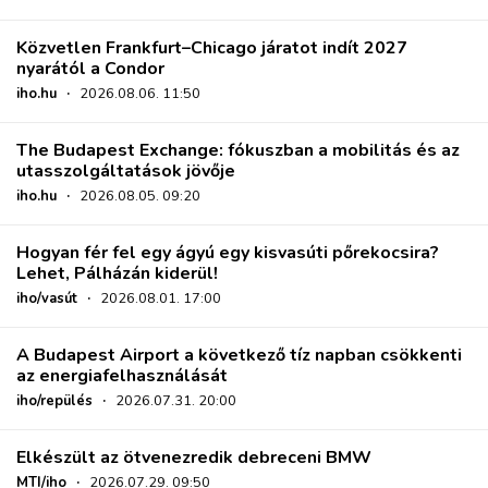
Közvetlen Frankfurt–Chicago járatot indít 2027
nyarától a Condor
iho.hu
·
2026.08.06. 11:50
The Budapest Exchange: fókuszban a mobilitás és az
utasszolgáltatások jövője
iho.hu
·
2026.08.05. 09:20
Hogyan fér fel egy ágyú egy kisvasúti pőrekocsira?
Lehet, Pálházán kiderül!
iho/vasút
·
2026.08.01. 17:00
A Budapest Airport a következő tíz napban csökkenti
az energiafelhasználását
iho/repülés
·
2026.07.31. 20:00
Elkészült az ötvenezredik debreceni BMW
MTI/iho
·
2026.07.29. 09:50