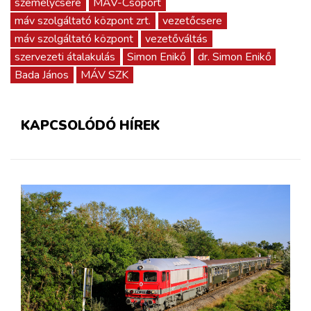
személycsere
MÁV-Csoport
máv szolgáltató központ zrt.
vezetőcsere
máv szolgáltató központ
vezetőváltás
szervezeti átalakulás
Simon Enikő
dr. Simon Enikő
Bada János
MÁV SZK
KAPCSOLÓDÓ HÍREK