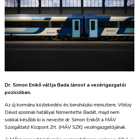
ZÖLDÚT
HAJÓZÁS
BLOG
ARCHÍVUM
WEBSHOP
Dr. Simon Enikő váltja Bada Jánost a vezérigazgatói
pozícióban.
BELÉPÉS
Az új kormány közlekedési és beruházási minisztere, Vitézy
Dávid azonnali hatállyal felmentette Badát, majd nem
REGISZTRÁCIÓ
sokkal később ki is nevezte dr. Simon Enikőt a MÁV
Szolgáltató Központ Zrt. (MÁV SZK) vezérigazgatójának.