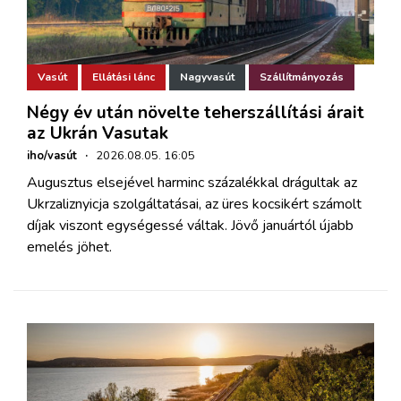
Vasút
Ellátási lánc
Nagyvasút
Szállítmányozás
Négy év után növelte teherszállítási árait
az Ukrán Vasutak
iho/vasút
·
2026.08.05. 16:05
Augusztus elsejével harminc százalékkal drágultak az
Ukrzaliznyicja szolgáltatásai, az üres kocsikért számolt
díjak viszont egységessé váltak. Jövő januártól újabb
emelés jöhet.