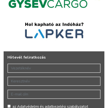
Hírlevél feliratkozás
Vezetéknév
Keresztnév
E-mail cím
az
Adatvédelmi és adatkezelési szabályzatot