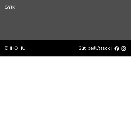
GYIK
© IHO.HU
Süti beállítások
|