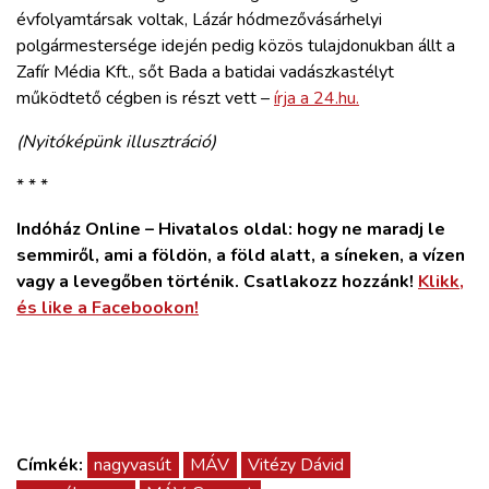
évfolyamtársak voltak, Lázár hódmezővásárhelyi
polgármestersége idején pedig közös tulajdonukban állt a
Zafír Média Kft., sőt Bada a batidai vadászkastélyt
működtető cégben is részt vett –
írja a 24.hu.
(Nyitóképünk illusztráció)
* * *
Indóház Online – Hivatalos oldal: hogy ne maradj le
semmiről, ami a földön, a föld alatt, a síneken, a vízen
vagy a levegőben történik. Csatlakozz hozzánk!
Klikk,
és like a Facebookon!
Címkék:
nagyvasút
MÁV
Vitézy Dávid