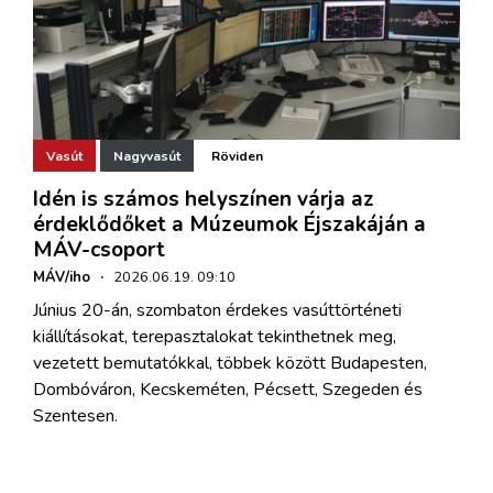
Vasút
Nagyvasút
Röviden
Idén is számos helyszínen várja az
érdeklődőket a Múzeumok Éjszakáján a
MÁV-csoport
MÁV/iho
·
2026.06.19. 09:10
Június 20-án, szombaton érdekes vasúttörténeti
kiállításokat, terepasztalokat tekinthetnek meg,
vezetett bemutatókkal, többek között Budapesten,
Dombóváron, Kecskeméten, Pécsett, Szegeden és
Szentesen.