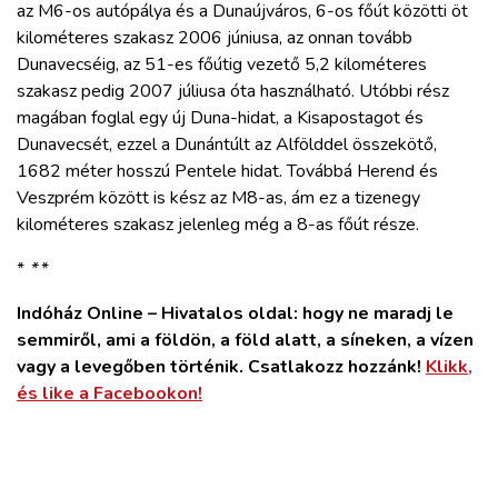
az M6-os autópálya és a Dunaújváros, 6-os főút közötti öt
kilométeres szakasz 2006 júniusa, az onnan tovább
Dunavecséig, az 51-es főútig vezető 5,2 kilométeres
szakasz pedig 2007 júliusa óta használható. Utóbbi rész
magában foglal egy új Duna-hidat, a Kisapostagot és
Dunavecsét, ezzel a Dunántúlt az Alfölddel összekötő,
1682 méter hosszú Pentele hidat. Továbbá Herend és
Veszprém között is kész az M8-as, ám ez a tizenegy
kilométeres szakasz jelenleg még a 8-as főút része.
*
*
*
Indóház Online – Hivatalos oldal: hogy ne maradj le
semmiről, ami a földön, a föld alatt, a síneken, a vízen
vagy a levegőben történik. Csatlakozz hozzánk!
Klikk,
és like a Facebookon!