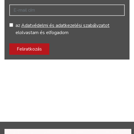
E-mail cím
az
Adatvédelmi és adatkezelési szabályzatot
elolvastam és elfogadom
Feliratkozás