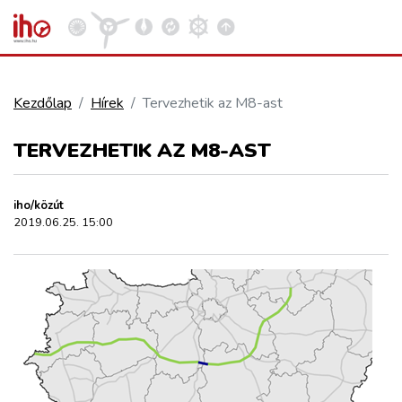
Kezdőlap
Hírek
Tervezhetik az M8-ast
VASÚT
TERVEZHETIK AZ M8-AST
Kosár megtekintése
KÖZÚT
iho/közút
2019.06.25. 15:00
REPÜLÉS
KÖZLEKEDÉSFEJLESZTÉS
ELLÁTÁSI LÁNC