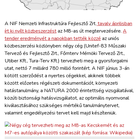
ZÖLDÚT
HAJÓZÁS
A NIF Nemzeti Infrastruktúra Fejlesztő Zrt.
tavaly áprilisban
írt ki nyílt közbeszerzést
az M8-as út megtervezésére.
A
tender eredményét a napokban tették közzé
az uniós
BLOG
közbeszerzési közlönyben: négy cég (Unitef-83 Műszaki
Tervező és Fejlesztő Zrt., Főmterv Mérnöki Tervező Zrt.,
ARCHÍVUM
Utiber Kft., Tura-Terv Kft.) tervezheti meg a gyorsforgalmi
utat, nettó 7 milliárd 780 millió forintért. A NIF június 3-án
kötött szerződést a nyertes cégekkel, akiknek többek
WEBSHOP
között előzetes régészeti dokumentációt, környezeti
hatástanulmány, a NATURA 2000 érintettség vizsgálatával,
BELÉPÉS
közúti biztonsági hatásvizsgálatot, az optimális nyomvonal
kiválasztásához szükséges mértékű tanulmánytervet,
valamint engedélyezési tervet kell majd készíteniük.
REGISZTRÁCIÓ