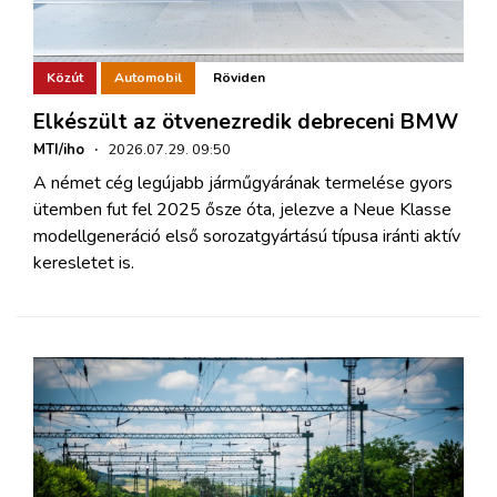
Közút
Automobil
Röviden
Elkészült az ötvenezredik debreceni BMW
MTI/iho
·
2026.07.29. 09:50
A német cég legújabb járműgyárának termelése gyors
ütemben fut fel 2025 ősze óta, jelezve a Neue Klasse
modellgeneráció első sorozatgyártású típusa iránti aktív
keresletet is.