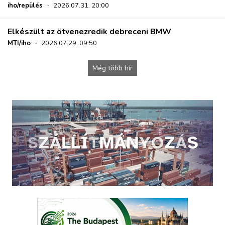
iho/repülés
·
2026.07.31. 20:00
Elkészült az ötvenezredik debreceni BMW
MTI/iho
·
2026.07.29. 09:50
Még több hír