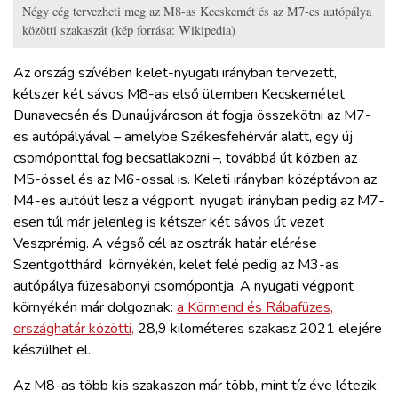
Négy cég tervezheti meg az M8-as Kecskemét és az M7-es autópálya
közötti szakaszát (kép forrása: Wikipedia)
Az ország szívében kelet-nyugati irányban tervezett,
kétszer két sávos M8-as első ütemben Kecskemétet
Dunavecsén és Dunaújvároson át fogja összekötni az M7-
es autópályával – amelybe Székesfehérvár alatt, egy új
csomóponttal fog becsatlakozni –, továbbá út közben az
M5-össel és az M6-ossal is. Keleti irányban középtávon az
M4-es autóút lesz a végpont, nyugati irányban pedig az M7-
esen túl már jelenleg is kétszer két sávos út vezet
Veszprémig. A végső cél az osztrák határ elérése
Szentgotthárd környékén, kelet felé pedig az M3-as
autópálya füzesabonyi csomópontja. A nyugati végpont
környékén már dolgoznak:
a Körmend és Rábafüzes,
országhatár közötti,
28,9 kilométeres szakasz 2021 elejére
készülhet el.
Az M8-as több kis szakaszon már több, mint tíz éve létezik: