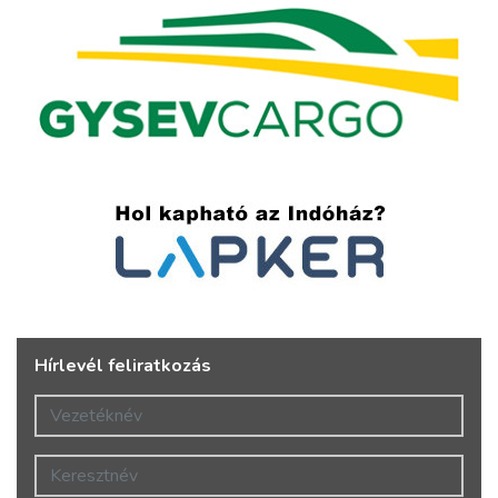
Hírlevél feliratkozás
Vezetéknév
Keresztnév