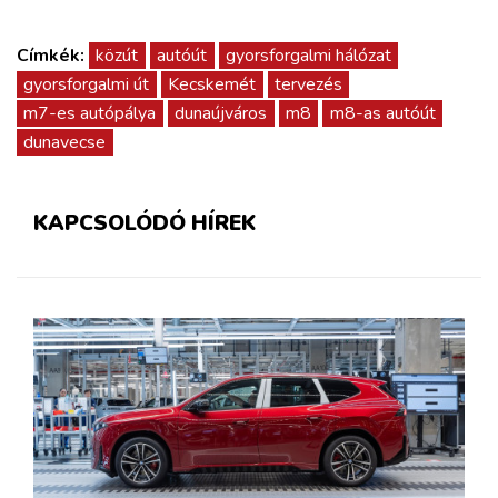
Címkék:
közút
autóút
gyorsforgalmi hálózat
gyorsforgalmi út
Kecskemét
tervezés
m7-es autópálya
dunaújváros
m8
m8-as autóút
dunavecse
KAPCSOLÓDÓ HÍREK