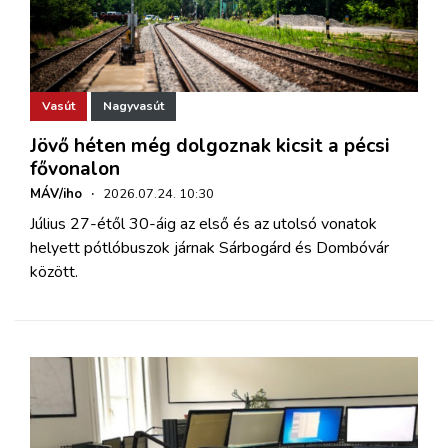
Vasút
Nagyvasút
Jövő héten még dolgoznak kicsit a pécsi
fővonalon
MÁV/iho
·
2026.07.24. 10:30
Július 27-étől 30-áig az első és az utolsó vonatok
helyett pótlóbuszok járnak Sárbogárd és Dombóvár
között.