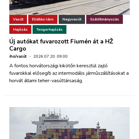
Vasút
Ellátási lánc
Nagyvasút
Szállítmányozás
Hajózás
Tengerhajózás
Új autókat fuvarozott Fiumén át a HŽ
Cargo
iho/vasút
·
2026.07.20. 09:00
A fontos horvátországi kikötőn keresztül zajló
fuvarokkal elősegíti az intermodális járműszállításokat a
horvát állami teher-vasúttársaság.