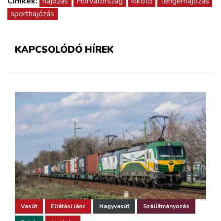
Címkék:
hajózás
Horvátország
kikötő
tengerhajózás
sporthajózás
KAPCSOLÓDÓ HÍREK
Vasút
Ellátási lánc
Nagyvasút
Szállítmányozás