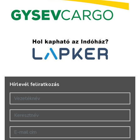
Hírlevél feliratkozás
Vezetéknév
Keresztnév
E-mail cím