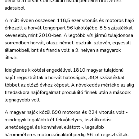
derül ki a horvát statisztikai hivatal pénteken közzétett
ZÖLDÚT
adataiból.
HAJÓZÁS
A múlt évben összesen 118,5 ezer vitorlás és motoros hajó
érkezett a horvát tengerpart 96 kikötőjébe, 8,5 százalékkal
kevesebb, mint 2010-ben. A legtöbb vízi jármű tulajdonosa
BLOG
sorrendben horvát, olasz, német, osztrák, szlovén, egyesült
államokbeli, brit és francia volt, a 9. helyen a magyarok
ARCHÍVUM
állnak.
Ideiglenes kikötési engedéllyel 1810 magyar tulajdonú
WEBSHOP
hajót regisztráltak a horvát hatóságok, 38,9 százalékkal
többet az előző évhez képest. A növekedés mértéke az alig
tizedakkora hajóforgalmat produkáló finnek után a második
BELÉPÉS
legnagyobb volt.
A magyar hajók közül 890 motoros és 824 vitorlás volt -
REGISZTRÁCIÓ
mindegyik legalább két fekvőhelyes, tisztálkodási
lehetőséggel és konyhával ellátott -, legalább
háromméteres motorcsónakból pedig 96-ot regisztráltak.