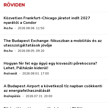
RÖVIDEN
Közvetlen Frankfurt–Chicago járatot indít 2027
nyarától a Condor
iho.hu
·
2026.08.06. 11:50
The Budapest Exchange: fókuszban a mobilitás és az
utasszolgáltatások jövője
iho.hu
·
2026.08.05. 09:20
Hogyan fér fel egy ágyú egy kisvasúti pőrekocsira?
Lehet, Pálházán kiderül!
iho/vasút
·
2026.08.01. 17:00
A Budapest Airport a következő tíz napban csökkenti
az energiafelhasználását
iho/repülés
·
2026.07.31. 20:00