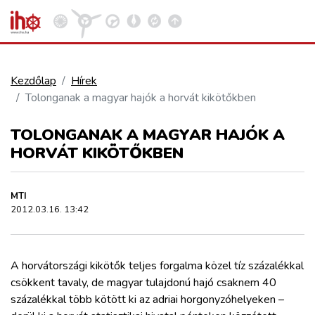
Kezdőlap
Hírek
Tolonganak a magyar hajók a horvát kikötőkben
VASÚT
Kosár megtekintése
TOLONGANAK A MAGYAR HAJÓK A
KÖZÚT
HORVÁT KIKÖTŐKBEN
REPÜLÉS
MTI
2012.03.16. 13:42
KÖZLEKEDÉSFEJLESZTÉS
A horvátországi kikötők teljes forgalma közel tíz százalékkal
ELLÁTÁSI LÁNC
csökkent tavaly, de magyar tulajdonú hajó csaknem 40
százalékkal több kötött ki az adriai horgonyzóhelyeken –