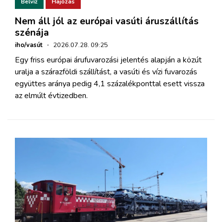
Belvíz
Hajózás
Nem áll jól az európai vasúti áruszállítás
szénája
iho/vasút
·
2026.07.28. 09:25
Egy friss európai árufuvarozási jelentés alapján a közút
uralja a szárazföldi szállítást, a vasúti és vízi fuvarozás
együttes aránya pedig 4,1 százalékponttal esett vissza
az elmúlt évtizedben.