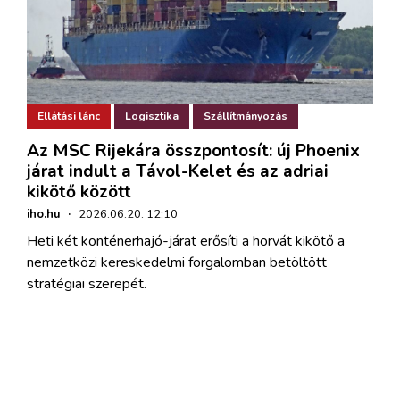
Ellátási lánc
Logisztika
Szállítmányozás
Az MSC Rijekára összpontosít: új Phoenix
járat indult a Távol-Kelet és az adriai
kikötő között
iho.hu
·
2026.06.20. 12:10
Heti két konténerhajó-járat erősíti a horvát kikötő a
nemzetközi kereskedelmi forgalomban betöltött
stratégiai szerepét.