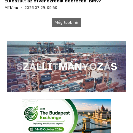
Elkészült az ötvenezredik debreceni BMW
MTI/iho
·
2026.07.29. 09:50
Még több hír