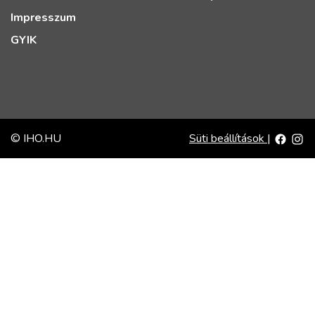
Impresszum
GYIK
© IHO.HU
Süti beállítások
|