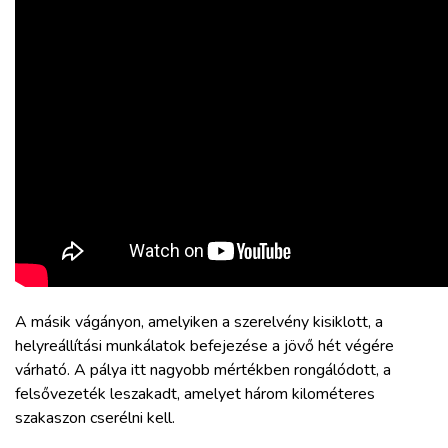
A másik vágányon, amelyiken a szerelvény kisiklott, a
helyreállítási munkálatok befejezése a jövő hét végére
várható. A pálya itt nagyobb mértékben rongálódott, a
felsővezeték leszakadt, amelyet három kilométeres
szakaszon cserélni kell.