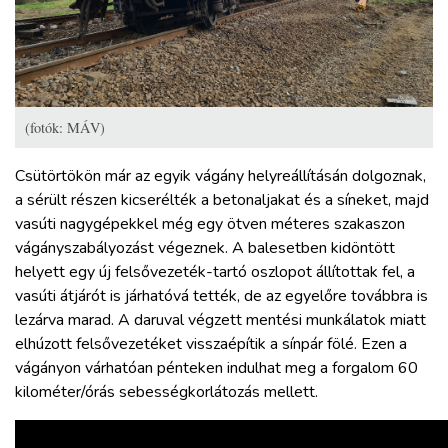
(fotók: MÁV)
Csütörtökön már az egyik vágány helyreállításán dolgoznak,
a sérült részen kicserélték a betonaljakat és a síneket, majd
vasúti nagygépekkel még egy ötven méteres szakaszon
vágányszabályozást végeznek. A balesetben kidöntött
helyett egy új felsővezeték-tartó oszlopot állítottak fel, a
vasúti átjárót is járhatóvá tették, de az egyelőre továbbra is
lezárva marad. A daruval végzett mentési munkálatok miatt
elhúzott felsővezetéket visszaépítik a sínpár fölé. Ezen a
vágányon várhatóan pénteken indulhat meg a forgalom 60
kilométer/órás sebességkorlátozás mellett.