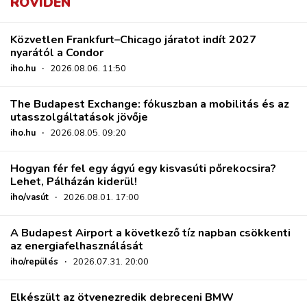
RÖVIDEN
Közvetlen Frankfurt–Chicago járatot indít 2027
nyarától a Condor
iho.hu
·
2026.08.06. 11:50
The Budapest Exchange: fókuszban a mobilitás és az
utasszolgáltatások jövője
iho.hu
·
2026.08.05. 09:20
Hogyan fér fel egy ágyú egy kisvasúti pőrekocsira?
Lehet, Pálházán kiderül!
iho/vasút
·
2026.08.01. 17:00
A Budapest Airport a következő tíz napban csökkenti
az energiafelhasználását
iho/repülés
·
2026.07.31. 20:00
Elkészült az ötvenezredik debreceni BMW