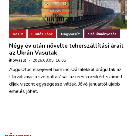
Vasút
Ellátási lánc
Nagyvasút
Szállítmányozás
Négy év után növelte teherszállítási árait
az Ukrán Vasutak
iho/vasút
·
2026.08.05. 16:05
Augusztus elsejével harminc százalékkal drágultak az
Ukrzaliznyicja szolgáltatásai, az üres kocsikért számolt
díjak viszont egységessé váltak. Jövő januártól újabb
emelés jöhet.