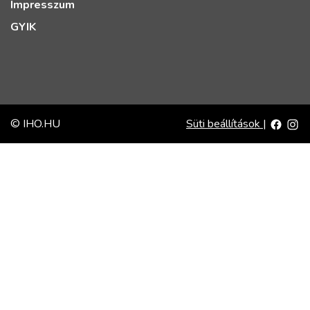
Impresszum
GYIK
© IHO.HU
Süti beállítások
|