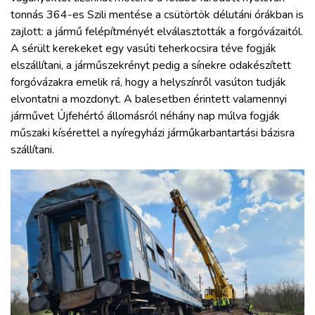
tonnás 364-es Szili mentése a csütörtök délutáni órákban is
zajlott: a jármű felépítményét elválasztották a forgóvázaitól.
A sérült kerekeket egy vasúti teherkocsira téve fogják
elszállítani, a járműszekrényt pedig a sínekre odakészített
forgóvázakra emelik rá, hogy a helyszínről vasúton tudják
elvontatni a mozdonyt. A balesetben érintett valamennyi
járművet Újfehértó állomásról néhány nap múlva fogják
műszaki kísérettel a nyíregyházi járműkarbantartási bázisra
szállítani.