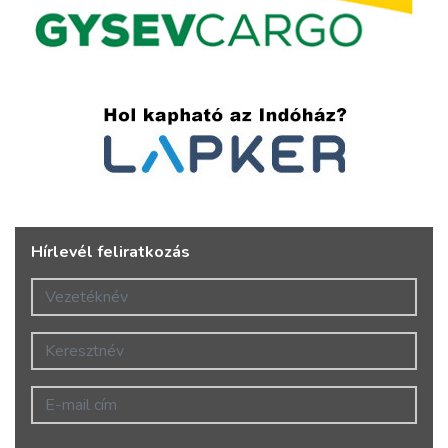
Hírlevél feliratkozás
Vezetéknév
Keresztnév
E-mail cím