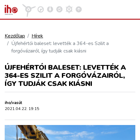
Kezdőlap
Hírek
Újfehértói baleset: levették a 364-es Szilit a
VASÚT
forgóvázairól, így tudják csak kiásni
Kosár megtekintése
ÚJFEHÉRTÓI BALESET: LEVETTÉK A
KÖZÚT
364-ES SZILIT A FORGÓVÁZAIRÓL,
ÍGY TUDJÁK CSAK KIÁSNI
REPÜLÉS
iho/vasút
KÖZLEKEDÉSFEJLESZTÉS
2021.04.22. 19:15
ELLÁTÁSI LÁNC