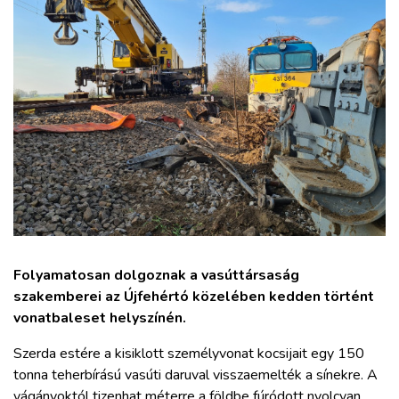
ZÖLDÚT
HAJÓZÁS
BLOG
ARCHÍVUM
WEBSHOP
BELÉPÉS
Folyamatosan dolgoznak a vasúttársaság
szakemberei az Újfehértó közelében kedden történt
vonatbaleset helyszínén.
REGISZTRÁCIÓ
Szerda estére a kisiklott személyvonat kocsijait egy 150
tonna teherbírású vasúti daruval visszaemelték a sínekre. A
vágányoktól tizenhat méterre a földbe fúródott nyolcvan