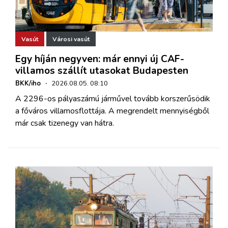
Vasút
Városi vasút
Egy híján negyven: már ennyi új CAF-
villamos szállít utasokat Budapesten
BKK/iho
·
2026.08.05. 08:10
A 2296-os pályaszámú járművel tovább korszerűsödik
a főváros villamosflottája. A megrendelt mennyiségből
már csak tizenegy van hátra.