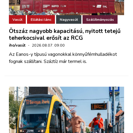
Vasút
Ellátási lánc
Nagyvasút
Szállítmányozás
Ötszáz nagyobb kapacitású, nyitott tetejű
teherkocsival erősít az RCG
iho/vasút
·
2026.08.07. 09:00
Az Eanos-y típusú vagonokkal könnyűfémhulladékot
fognak szállítani. Száztíz már termel is.