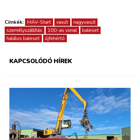
Címkék:
MÁV-Start
vasút
nagyvasút
személyszállítás
100-as vonal
baleset
halálos baleset
újfehértó
KAPCSOLÓDÓ HÍREK