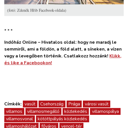
(fotó: Zdeněk Hřib Facebook-oldala)
* * *
Indóház Online – Hivatalos oldal: hogy ne maradj le
semmiről, ami a földön, a föld alatt, a síneken, a vízen
vagy a levegőben történik. Csatlakozz hozzánk!
Klikk,
és like a Facebookon!
Címkék:
vasút
Csehország
Prága
városi vasút
villamos
villamosmegálló
közlekedés
villamospálya
villamosvonal
kötöttpályás közlekedés
villamoshálózat
főváros
vencel-tér