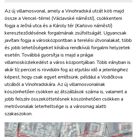
Az új villamosvonal, amely a Vinohradská utcát köti majd
össze a Vencel-térrel (Václavské náměstí), csökkenteni
fogja a Ječná utca és a Károly tér (Karlovo náměstí)
kereszteződésének forgalmának zsúfoltságát. Ugyancsak
javítani fogja a városközpontban a terelési útvonalakat, több
és jobb lehetőségeket kínálva rendkívüli forgalmi helyzetek
esetén. Továbbá gyorsítja is majd a prágai
villamosközlekedést a város központjában. Több irányban is
akár tíz perccel is rövidülni fog az eljutási idő a jelenlegihez
képest, hogy csak egyet említsünk, például a Vodičkova
utcából a Vinohradskára. Az új villamosvonalnak
köszönhetően csökken az átszállások száma is, valamint a
jobb felszíni összeköttetésnek köszönhetően csökken a
metróvonalak leterheltsége is a városmag alatti
szakaszokon.