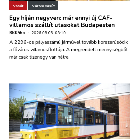
Vasút
Városi vasút
Egy híján negyven: már ennyi új CAF-
villamos szállít utasokat Budapesten
BKK/iho
·
2026.08.05. 08:10
A 2296-os pályaszámú járművel tovább korszerűsödik
a főváros villamosflottája. A megrendelt mennyiségből
már csak tizenegy van hátra.