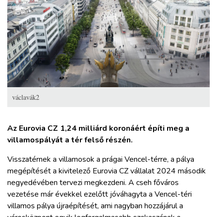
ZÖLDÚT
HAJÓZÁS
BLOG
ARCHÍVUM
václavák2
WEBSHOP
Az Eurovia CZ 1,24 milliárd koronáért építi meg a
villamospályát a tér felső részén.
BELÉPÉS
Visszatérnek a villamosok a prágai Vencel-térre, a pálya
megépítését a kivitelező Eurovia CZ vállalat 2024 második
REGISZTRÁCIÓ
negyedévében tervezi megkezdeni. A cseh főváros
vezetése már évekkel ezelőtt jóváhagyta a Vencel-téri
villamos pálya újraépítését, ami nagyban hozzájárul a