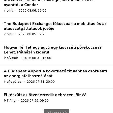
Közvetlen Frankfurt–Chicago járatot indít 2027
nyarától a Condor
iho.hu
·
2026.08.06. 11:50
The Budapest Exchange: fókuszban a mobilitás és az
utasszolgáltatások jövője
iho.hu
·
2026.08.05. 09:20
Hogyan fér fel egy ágyú egy kisvasúti pőrekocsira?
Lehet, Pálházán kiderül!
iho/vasút
·
2026.08.01. 17:00
A Budapest Airport a következő tíz napban csökkenti
az energiafelhasználását
iho/repülés
·
2026.07.31. 20:00
Elkészült az ötvenezredik debreceni BMW
MTI/iho
·
2026.07.29. 09:50