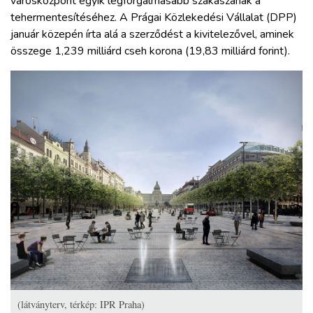
városközpont egyik legforgalmasabb szakaszának a
tehermentesítéséhez. A Prágai Közlekedési Vállalat (DPP)
január közepén írta alá a szerződést a kivitelezővel, aminek
összege 1,239 milliárd cseh korona (19,83 milliárd forint).
(látványterv, térkép: IPR Praha)