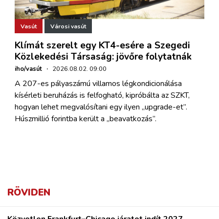
Vasút
Városi vasút
Klímát szerelt egy KT4-esére a Szegedi
Közlekedési Társaság: jövőre folytatnák
iho/vasút
·
2026.08.02. 09:00
A 207-es pályaszámú villamos légkondicionálása
kísérleti beruházás is felfogható, kipróbálta az SZKT,
hogyan lehet megvalósítani egy ilyen „upgrade-et”.
Húszmillió forintba került a „beavatkozás”.
RÖVIDEN