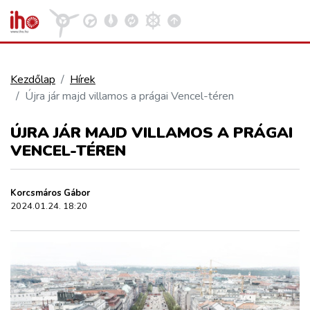
Kezdőlap
Hírek
Újra jár majd villamos a prágai Vencel-téren
VASÚT
Kosár megtekintése
ÚJRA JÁR MAJD VILLAMOS A PRÁGAI
KÖZÚT
VENCEL-TÉREN
REPÜLÉS
Korcsmáros Gábor
2024.01.24. 18:20
KÖZLEKEDÉSFEJLESZTÉS
ELLÁTÁSI LÁNC