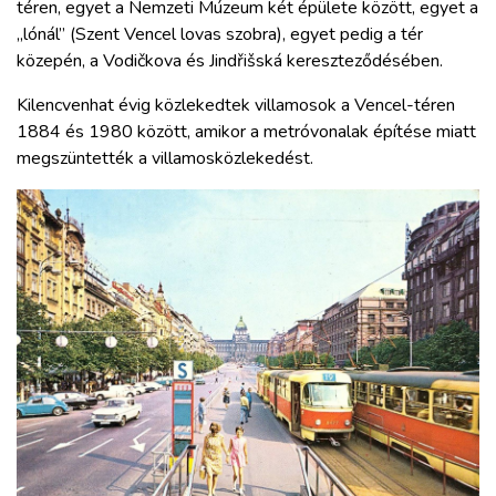
téren, egyet a Nemzeti Múzeum két épülete között, egyet a
„lónál” (Szent Vencel lovas szobra), egyet pedig a tér
közepén, a Vodičkova és Jindřišská kereszteződésében.
Kilencvenhat évig közlekedtek villamosok a Vencel-téren
1884 és 1980 között, amikor a metróvonalak építése miatt
megszüntették a villamosközlekedést.