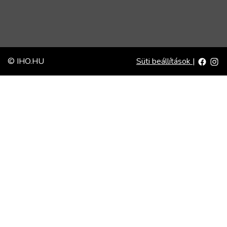
© IHO.HU
Süti beállítások
|