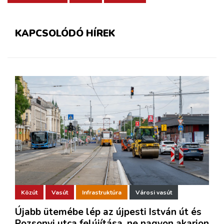
KAPCSOLÓDÓ HÍREK
Közút
Vasút
Infrastruktúra
Városi vasút
Újabb ütemébe lép az újpesti István út és
Pozsonyi utca felújítása, ne nagyon akarjon