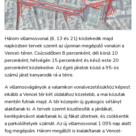
Három villamosvonal (6, 13 és 21) közlekedik majd
napközben tervek szerint az újonnan megépülő vonalon a
Vencel-téren. Csúcsidőben 8 percenként, dél körül 10
percenként, hétvégén 15 percenként és késő este 20
percenként közlekedve. Az éjjeli járatok közül a 95-ös
számú járat kanyarodik rá a térre.
A villamosvágányok a valamikori vonalvezetésükhöz képest
inkább a Vencel tér két oldalához közelebb, a mai közutak
mentén futnak majd. A tér közepén új gyalogos sétányt
alakítanak ki. A tervek szerint kiszélesítik a járdákat,
kerékpársávot alakítanak ki, új fákat ültetnek, és csökkentik
a parkolóhelyek számát. Az új villamosvonal 1 095 nap alatt
fog megépülni. Három megállót is kialakítanak a Vencel-