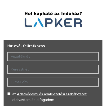
Hírlevél feliratkozás
Vezetéknév
Keresztnév
E-mail cím
az
Adatvédelmi és adatkezelési szabályzatot
elolvastam és elfogadom