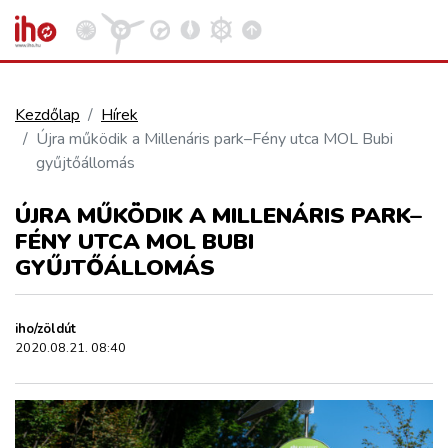
Kezdőlap
Hírek
Újra működik a Millenáris park–Fény utca MOL Bubi
VASÚT
gyűjtőállomás
Kosár megtekintése
ÚJRA MŰKÖDIK A MILLENÁRIS PARK–
KÖZÚT
FÉNY UTCA MOL BUBI
GYŰJTŐÁLLOMÁS
REPÜLÉS
iho/zöldút
KÖZLEKEDÉSFEJLESZTÉS
2020.08.21. 08:40
ELLÁTÁSI LÁNC