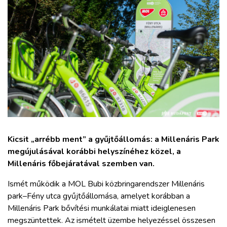
ZÖLDÚT
HAJÓZÁS
BLOG
ARCHÍVUM
WEBSHOP
Kicsit „arrébb ment” a gyűjtőállomás: a Millenáris Park
megújulásával korábbi helyszínéhez közel, a
BELÉPÉS
Millenáris főbejáratával szemben van.
Ismét működik a MOL Bubi közbringarendszer Millenáris
REGISZTRÁCIÓ
park–Fény utca gyűjtőállomása, amelyet korábban a
Millenáris Park bővítési munkálatai miatt ideiglenesen
megszüntettek. Az ismételt üzembe helyezéssel összesen