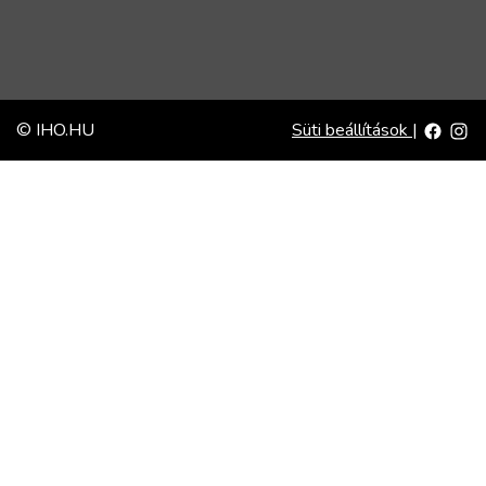
© IHO.HU
Süti beállítások
|