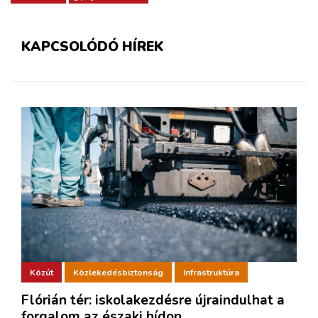
KAPCSOLÓDÓ HÍREK
Közút
Közlekedésbiztonság
Infrastruktúra
Flórián tér: iskolakezdésre újraindulhat a
forgalom az északi hídon