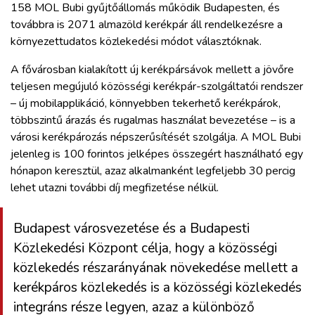
158 MOL Bubi gyűjtőállomás működik Budapesten, és
továbbra is 2071 almazöld kerékpár áll rendelkezésre a
környezettudatos közlekedési módot választóknak.
A fővárosban kialakított új kerékpársávok mellett a jövőre
teljesen megújuló közösségi kerékpár-szolgáltatói rendszer
– új mobilapplikáció, könnyebben tekerhető kerékpárok,
többszintű árazás és rugalmas használat bevezetése – is a
városi kerékpározás népszerűsítését szolgálja. A MOL Bubi
jelenleg is 100 forintos jelképes összegért használható egy
hónapon keresztül, azaz alkalmanként legfeljebb 30 percig
lehet utazni további díj megfizetése nélkül.
Budapest városvezetése és a Budapesti
Közlekedési Központ célja, hogy a közösségi
közlekedés részarányának növekedése mellett a
kerékpáros közlekedés is a közösségi közlekedés
integráns része legyen, azaz a különböző