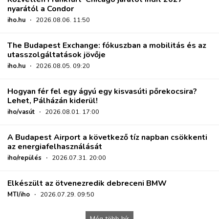
nyarától a Condor
iho.hu
·
2026.08.06. 11:50
The Budapest Exchange: fókuszban a mobilitás és az
utasszolgáltatások jövője
iho.hu
·
2026.08.05. 09:20
Hogyan fér fel egy ágyú egy kisvasúti pőrekocsira?
Lehet, Pálházán kiderül!
iho/vasút
·
2026.08.01. 17:00
A Budapest Airport a következő tíz napban csökkenti
az energiafelhasználását
iho/repülés
·
2026.07.31. 20:00
Elkészült az ötvenezredik debreceni BMW
MTI/iho
·
2026.07.29. 09:50
Még több hír