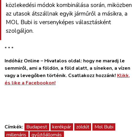
közlekedési módok kombinálása során, miközben
az utasok átszállnak egyik járműről a másikra, a
MOL Bubi is versenyképes választásként
szolgáljon.
* * *
Indóház Online – Hivatalos oldal: hogy ne maradj le
semmiről, ami a földön, a föld alatt, a síneken, a vízen
vagy a levegőben történik. Csatlakozz hozzánk!
Klikk,
és like a Facebookon!
Címkék:
Budapest
kerékpár
zöldút
Mol Bubi
millenáris
gyűjtőállomás