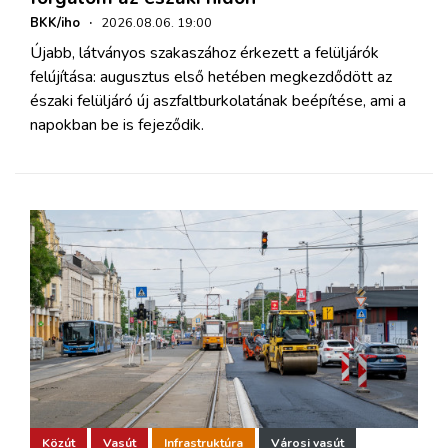
BKK/iho
·
2026.08.06. 19:00
Újabb, látványos szakaszához érkezett a felüljárók
felújítása: augusztus első hetében megkezdődött az
északi felüljáró új aszfaltburkolatának beépítése, ami a
napokban be is fejeződik.
Közút
Vasút
Infrastruktúra
Városi vasút