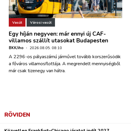
Vasút
Városi vasút
Egy híján negyven: már ennyi új CAF-
villamos szállít utasokat Budapesten
BKK/iho
·
2026.08.05. 08:10
A 2296-os pályaszámú járművel tovább korszerűsödik
a főváros villamosflottája. A megrendelt mennyiségből
már csak tizenegy van hátra.
RÖVIDEN
Közvetlen Frankfurt–Chicago járatot indít 2027