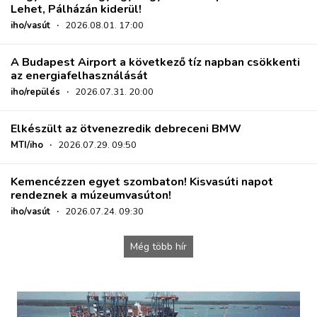
Lehet, Pálházán kiderül!
iho/vasút
·
2026.08.01. 17:00
A Budapest Airport a következő tíz napban csökkenti
az energiafelhasználását
iho/repülés
·
2026.07.31. 20:00
Elkészült az ötvenezredik debreceni BMW
MTI/iho
·
2026.07.29. 09:50
Kemencézzen egyet szombaton! Kisvasúti napot
rendeznek a múzeumvasúton!
iho/vasút
·
2026.07.24. 09:30
Még több hír