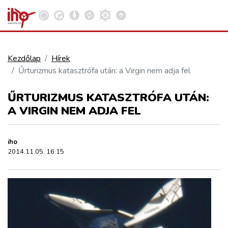
Kezdőlap
Hírek
Űrturizmus katasztrófa után: a Virgin nem adja fel
VASÚT
Kosár megtekintése
ŰRTURIZMUS KATASZTRÓFA UTÁN:
KÖZÚT
A VIRGIN NEM ADJA FEL
REPÜLÉS
iho
2014.11.05. 16:15
KÖZLEKEDÉSFEJLESZTÉS
ELLÁTÁSI LÁNC