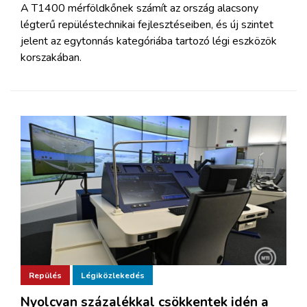
A T1400 mérföldkőnek számít az ország alacsony
légterű repüléstechnikai fejlesztéseiben, és új szintet
jelent az egytonnás kategóriába tartozó légi eszközök
korszakában.
Repülés
Légiközlekedés
Nyolcvan százalékkal csökkentek idén a