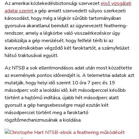
Az amerikai közlekedésbiztonsági szervezet
első vizsgálati
adatai szerint
a gép amiatt szenvedett súlyos szerkezeti
károsodást, hogy még a légkör sűrűbb tartományában
gyorsulva akaratlanul beindult az ügynevezett feathering-
rendszer, amely a légkörbe való visszaérkezéskor úgy
stabilizálja a gép merülését, hogy felfelé téríti ki az
ikervezérsíkokban végződő két faroktartót, a szárnyfelület
hátsó traktusával együtt.
Az NTSB a sok ellentmondásos adat után most közzétette
az események pontos időrendjét is. A telemetriai adatok azt
mutatják, hogy helyi idő szerint 10 óra 7 perc és 19
másodperc volt a leoldási idő, két másodperccel később
történt a hajtómű indítása, újabb hét másodperc alatt
gyorsult a gép hangsebességre majd ezután két
másodperccel történt meg a faroktartó
rögzítőmechanizmusának a kioldása.