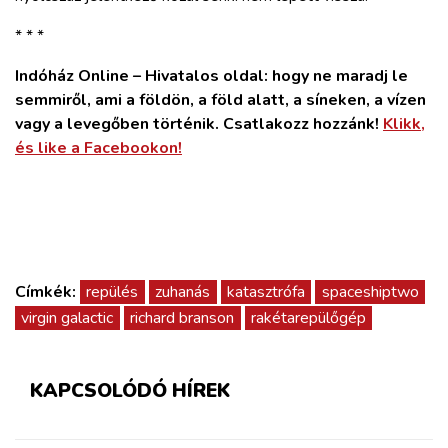
* * *
Indóház Online – Hivatalos oldal: hogy ne maradj le
semmiről, ami a földön, a föld alatt, a síneken, a vízen
vagy a levegőben történik. Csatlakozz hozzánk!
Klikk,
és like a Facebookon!
Címkék:
repülés
zuhanás
katasztrófa
spaceshiptwo
virgin galactic
richard branson
rakétarepülőgép
KAPCSOLÓDÓ HÍREK