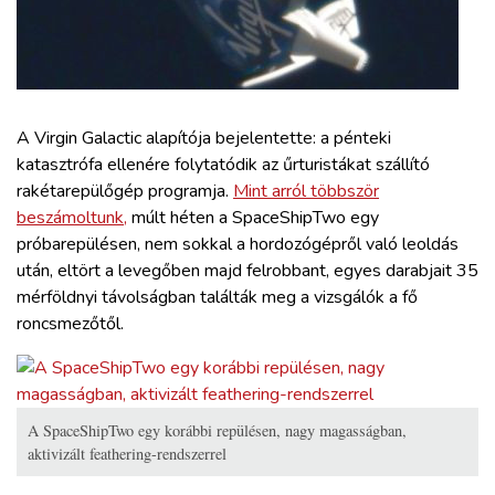
ZÖLDÚT
HAJÓZÁS
BLOG
A Virgin Galactic alapítója bejelentette: a pénteki
katasztrófa ellenére folytatódik az űrturistákat szállító
rakétarepülőgép programja.
Mint arról többször
ARCHÍVUM
beszámoltunk,
múlt héten a SpaceShipTwo egy
próbarepülésen, nem sokkal a hordozógépről való leoldás
WEBSHOP
után, eltört a levegőben majd felrobbant, egyes darabjait 35
mérföldnyi távolságban találták meg a vizsgálók a fő
roncsmezőtől.
BELÉPÉS
REGISZTRÁCIÓ
A SpaceShipTwo egy korábbi repülésen, nagy magasságban,
aktivizált feathering-rendszerrel