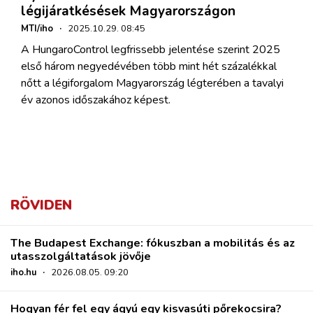
légijáratkésések Magyarországon
MTI/iho
·
2025.10.29. 08:45
A HungaroControl legfrissebb jelentése szerint 2025
első három negyedévében több mint hét százalékkal
nőtt a légiforgalom Magyarország légterében a tavalyi
év azonos időszakához képest.
RÖVIDEN
The Budapest Exchange: fókuszban a mobilitás és az
utasszolgáltatások jövője
iho.hu
·
2026.08.05. 09:20
Hogyan fér fel egy ágyú egy kisvasúti pőrekocsira?