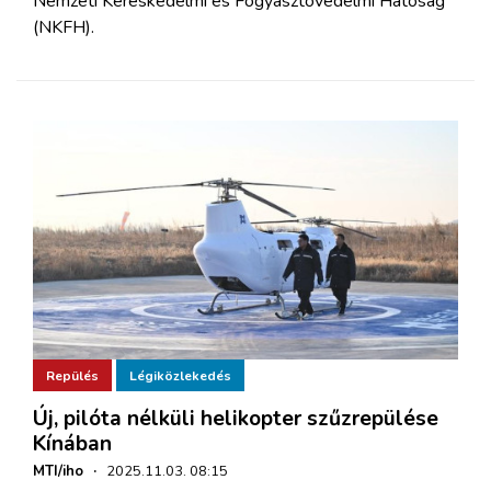
Nemzeti Kereskedelmi és Fogyasztóvédelmi Hatóság
(NKFH).
Repülés
Légiközlekedés
Új, pilóta nélküli helikopter szűzrepülése
Kínában
MTI/iho
·
2025.11.03. 08:15