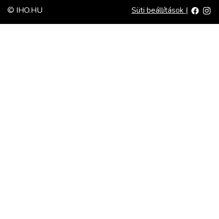
© IHO.HU
Süti beállítások
|