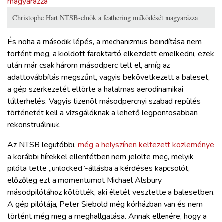
Christophe Hart NTSB-elnök a feathering működését magyarázza
És noha a második lépés, a mechanizmus beindítása nem
történt meg, a kioldott faroktartó elkezdett emelkedni, ezek
után már csak három másodperc telt el, amíg az
adattovábbítás megszűnt, vagyis bekövetkezett a baleset,
a gép szerkezetét eltörte a hatalmas aerodinamikai
túlterhelés. Vagyis tizenöt másodpercnyi szabad repülés
történetét kell a vizsgálóknak a lehető legpontosabban
rekonstruálniuk.
Az NTSB legutóbbi,
még a helyszínen keltezett közleménye
a korábbi hírekkel ellentétben nem jelölte meg, melyik
pilóta tette „unlocked”-állásba a kérdéses kapcsolót,
előzőleg ezt a momentumot Michael Alsbury
másodpilótához kötötték, aki életét vesztette a balesetben.
A gép pilótája, Peter Siebold még kórházban van és nem
történt még meg a meghallgatása. Annak ellenére, hogy a