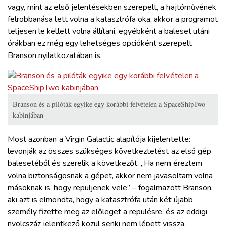
vagy, mint az első jelentésekben szerepelt, a hajtóművének
felrobbanása lett volna a katasztrófa oka, akkor a programot
teljesen le kellett volna állítani, egyébként a baleset utáni
órákban ez még egy lehetséges opcióként szerepelt
Branson nyilatkozatában is.
Branson és a pilóták egyike egy korábbi felvételen a SpaceShipTwo
kabinjában
Most azonban a Virgin Galactic alapítója kijelentette:
levonják az összes szükséges következtetést az első gép
balesetéből és szerelik a következőt. „Ha nem éreztem
volna biztonságosnak a gépet, akkor nem javasoltam volna
másoknak is, hogy repüljenek vele” – fogalmazott Branson,
aki azt is elmondta, hogy a katasztrófa után két újabb
személy fizette meg az előleget a repülésre, és az eddigi
nyolcszáz jelentkező közül senki nem lépett vissza.