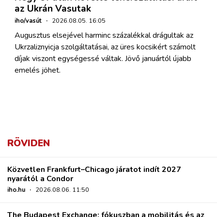
az Ukrán Vasutak
iho/vasút
·
2026.08.05. 16:05
Augusztus elsejével harminc százalékkal drágultak az
Ukrzaliznyicja szolgáltatásai, az üres kocsikért számolt
díjak viszont egységessé váltak. Jövő januártól újabb
emelés jöhet.
RÖVIDEN
Közvetlen Frankfurt–Chicago járatot indít 2027
nyarától a Condor
iho.hu
·
2026.08.06. 11:50
The Budapest Exchange: fókuszban a mobilitás és az