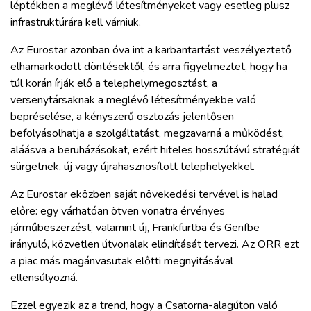
léptékben a meglévő létesítményeket vagy esetleg plusz
infrastruktúrára kell várniuk.
Az Eurostar azonban óva int a karbantartást veszélyeztető
elhamarkodott döntésektől, és arra figyelmeztet, hogy ha
túl korán írják elő a telephelymegosztást, a
versenytársaknak a meglévő létesítményekbe való
bepréselése, a kényszerű osztozás jelentősen
befolyásolhatja a szolgáltatást, megzavarná a működést,
aláásva a beruházásokat, ezért hiteles hosszútávú stratégiát
sürgetnek, új vagy újrahasznosított telephelyekkel.
Az Eurostar eközben saját növekedési tervével is halad
előre: egy várhatóan ötven vonatra érvényes
járműbeszerzést, valamint új, Frankfurtba és Genfbe
irányuló, közvetlen útvonalak elindítását tervezi. Az ORR ezt
a piac más magánvasutak előtti megnyitásával
ellensúlyozná.
Ezzel egyezik az a trend, hogy a Csatorna-alagúton való