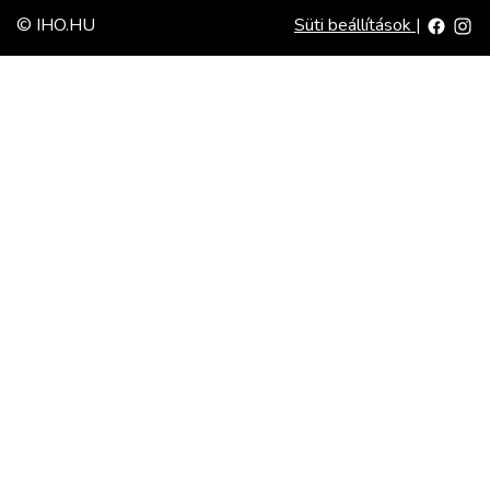
© IHO.HU
Süti beállítások
|