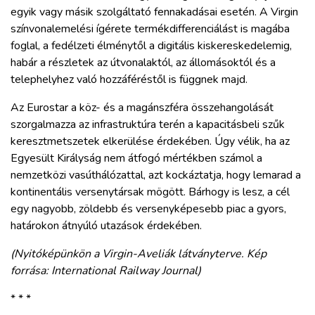
egyik vagy másik szolgáltató fennakadásai esetén. A Virgin
színvonalemelési ígérete termékdifferenciálást is magába
foglal, a fedélzeti élménytől a digitális kiskereskedelemig,
habár a részletek az útvonalaktól, az állomásoktól és a
telephelyhez való hozzáféréstől is függnek majd.
Az Eurostar a köz- és a magánszféra összehangolását
szorgalmazza az infrastruktúra terén a kapacitásbeli szűk
keresztmetszetek elkerülése érdekében. Úgy vélik, ha az
Egyesült Királyság nem átfogó mértékben számol a
nemzetközi vasúthálózattal, azt kockáztatja, hogy lemarad a
kontinentális versenytársak mögött. Bárhogy is lesz, a cél
egy nagyobb, zöldebb és versenyképesebb piac a gyors,
határokon átnyúló utazások érdekében.
(Nyitóképünkön a Virgin-Aveliák látványterve. Kép
forrása: International Railway Journal)
* * *