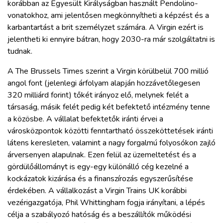
korábban az Egyesült Királyságban használt Pendolino-
vonatokhoz, ami jelentősen megkönnyítheti a képzést és a
karbantartást a brit személyzet számára. A Virgin ezért is
jelentheti ki ennyire bátran, hogy 2030-ra már szolgáltatni is
tudnak.
A The Brussels Times szerint a Virgin körülbelül 700 millió
angol font (jelenlegi árfolyam alapján hozzávetőlegesen
320 milliárd forint) tőkét irányoz elő, melynek felét a
társaság, másik felét pedig két befektető intézmény tenne
a közösbe. A vállalat befektetők iránti érvei a
városközpontok közötti fenntartható összeköttetések iránti
látens keresleten, valamint a nagy forgalmú folyosókon zajló
árversenyen alapulnak. Ezen felül az üzemeltetést és a
gördülőállományt is egy-egy különálló cég kezelné a
kockázatok kizárása és a finanszírozás egyszerűsítése
érdekében. A vállalkozást a Virgin Trains UK korábbi
vezérigazgatója, Phil Whittingham fogja irányítani, a lépés
célja a szabályozó hatóság és a beszállítók működési