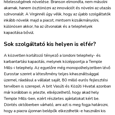
hitelességének növelése. Branson elmondta, nem másolni
akarnak, hanem ösztönözni az innovációt és növelni az utazás
színvonalát. A Virginnél úgy vélik, hogy az újabb szolgáltatók
inkább növelik majd a piacot, mintsem kizsákmányolni,
különösen akkor, ha az útvonalak és a telephelyek
kapacitása bővül.
Sok szolgáltató kis helyen is elfér?
A közvetlen korlátozó tényező a londoni telephely- és
karbantartási kapacitás, melynek középpontja a Temple
Mills-i telephely. Az egyelőre még monopolhelyzetben lévő
Eurostar szerint a létesítmény teljes kihasználtsággal
üzemel, ráadásul a vállalat saját, 80 millió eurós fejlesztési
tervében is szerepel. A brit Vasúti és Közúti Hivatal azonban
már korábban is jelezte, elképzelhető, hogy akad hely
Temple Mills-ben, ezért részletes ajánlatokat kért be.
Döntés októberben várható, ami azt is meg fogja határozni,
hogy a piacra újonnan belépők elkezdhetik-e használni kis