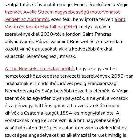
szolgáltatás színvonalát emelje. Ennek érdekében a Virgin
tizenkét Avelia Stream nagysebességű motorvonatot
rendelt az Alstomtól
, ezen felül benyújtotta terveit
a brit
Vasúti és Közúti Hivatalhoz (ORR
), mely alapján a
szerelvényekkel 2030-tól a londoni Saint Pancras
pályaudvar és Párizs, valamint Brüsszel és Amszterdam
között vinné az utasokat, akik a kedvezőbb árakkal
választási lehetőséghez jutnának.
A The Brussels Times lap arról ír,
hogy az egyszintes,
nemzetközi közlekedésre tervezett szerelvények 2030-ban
indulhatnak el Londonból, idővel pedig Franciaország,
Németország és Svájc belsőbb részeit is elérnék. A Virgin
szerint ők az egyetlen olyan pályázók, amelynél a vonatok
és a pénzügyi háttér is garantált, ezzel az első komoly
kihívók a Csatorna-alagút 1994-es megnyitása óta. A
vonatoknak meg kell szerezniük a brit nagysebességű
vasúthálózaton (HS1) és az alagúton való közlekedéshez
szükséges engedélyeket; az alkalmazási terület mindig is