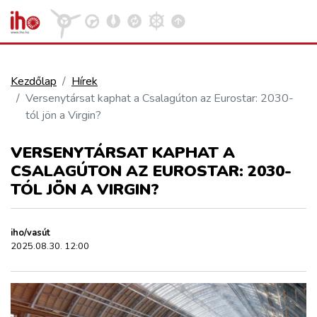
Kezdőlap
Hírek
Versenytársat kaphat a Csalagúton az Eurostar: 2030-
VASÚT
tól jön a Virgin?
Kosár megtekintése
VERSENYTÁRSAT KAPHAT A
KÖZÚT
CSALAGÚTON AZ EUROSTAR: 2030-
TÓL JÖN A VIRGIN?
REPÜLÉS
iho/vasút
KÖZLEKEDÉSFEJLESZTÉS
2025.08.30. 12:00
ELLÁTÁSI LÁNC