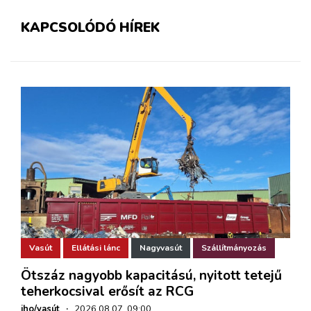
KAPCSOLÓDÓ HÍREK
Vasút
Ellátási lánc
Nagyvasút
Szállítmányozás
Ötszáz nagyobb kapacitású, nyitott tetejű
teherkocsival erősít az RCG
iho/vasút
·
2026.08.07. 09:00