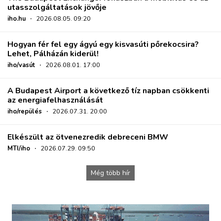
utasszolgáltatások jövője
iho.hu
·
2026.08.05. 09:20
Hogyan fér fel egy ágyú egy kisvasúti pőrekocsira?
Lehet, Pálházán kiderül!
iho/vasút
·
2026.08.01. 17:00
A Budapest Airport a következő tíz napban csökkenti
az energiafelhasználását
iho/repülés
·
2026.07.31. 20:00
Elkészült az ötvenezredik debreceni BMW
MTI/iho
·
2026.07.29. 09:50
Még több hír