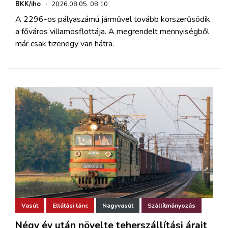
BKK/iho
·
2026.08.05. 08:10
A 2296-os pályaszámú járművel tovább korszerűsödik
a főváros villamosflottája. A megrendelt mennyiségből
már csak tizenegy van hátra.
Vasút
Ellátási lánc
Nagyvasút
Szállítmányozás
Négy év után növelte teherszállítási árait