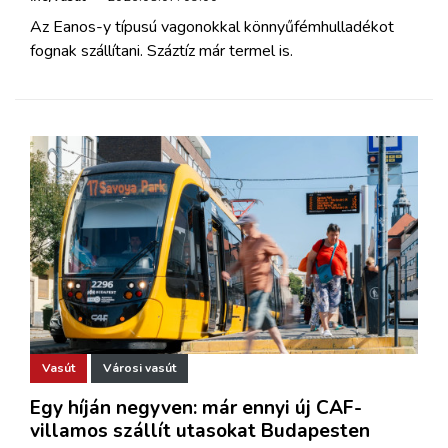
Az Eanos-y típusú vagonokkal könnyűfémhulladékot
fognak szállítani. Száztíz már termel is.
Vasút
Városi vasút
Egy híján negyven: már ennyi új CAF-
villamos szállít utasokat Budapesten