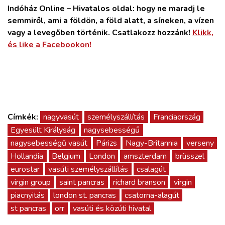
Indóház Online – Hivatalos oldal: hogy ne maradj le
semmiről, ami a földön, a föld alatt, a síneken, a vízen
vagy a levegőben történik. Csatlakozz hozzánk!
Klikk,
és like a Facebookon!
Címkék:
nagyvasút
személyszállítás
Franciaország
Egyesült Királyság
nagysebességű
nagysebességű vasút
Párizs
Nagy-Britannia
verseny
Hollandia
Belgium
London
amszterdam
brüsszel
eurostar
vasúti személyszállítás
csalagút
virgin group
saint pancras
richard branson
virgin
piacnyitás
london st. pancras
csatorna-alagút
st pancras
orr
vasúti és közúti hivatal