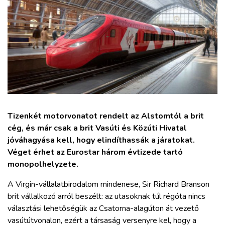
ZÖLDÚT
HAJÓZÁS
BLOG
ARCHÍVUM
Tizenkét motorvonatot rendelt az Alstomtól a brit
WEBSHOP
cég, és már csak a brit Vasúti és Közúti Hivatal
jóváhagyása kell, hogy elindíthassák a járatokat.
Véget érhet az Eurostar három évtizede tartó
BELÉPÉS
monopolhelyzete.
REGISZTRÁCIÓ
A Virgin-vállalatbirodalom mindenese, Sir Richard Branson
brit vállalkozó arról beszélt: az utasoknak túl régóta nincs
választási lehetőségük az Csatorna-alagúton át vezető
vasútútvonalon, ezért a társaság versenyre kel, hogy a