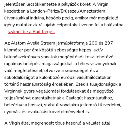
jelentősen lecsökkentette a pályázók körét. A Virgin
kezdetben a London–Párizs/Brüsszel/Amszterdam
útvonalakkal indulna, később pedig, amikor már megfelelő
igény mutatkozik rá, újabb célpontokat venne fel a hálózatba
–
számol be a Rail Target.
Az Alstom Avelia Stream járműplatformja 200 és 297
kilométer per óra közötti sebességre képes, aktív
billenőszekrényes vonatok megépítését teszi lehetővé,
rugalmas belépési magasságokkal, a télies viszonyoknak
való megfeleléssel, ötvözve a sebességet és a
sokoldalúságot a különböző európai vasúthálózatokon
történő használhatóság érdekében. Ezek a tulajdonságok a
Virginnek gyors végállomási fordulásokat és meggyőző
teljesítményt garantálhatnak a Csalagút használatához,
beleértve a hosszú, stabil útvonalakra jellemző tűzvédelmi,
nyomási és evakuálási követelményeket is.
A Virgin által megrendelt típus hasonló a vállalat által