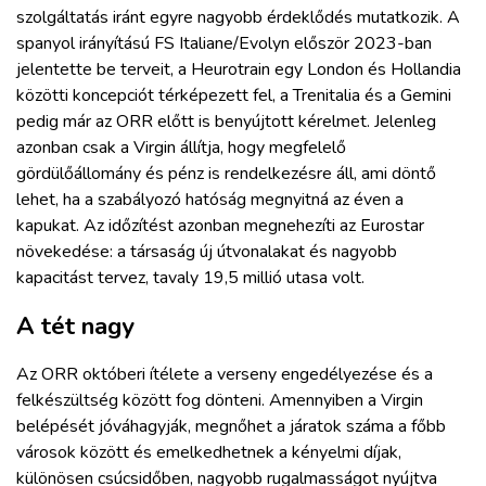
szolgáltatás iránt egyre nagyobb érdeklődés mutatkozik. A
spanyol irányítású FS Italiane/Evolyn először 2023-ban
jelentette be terveit, a Heurotrain egy London és Hollandia
közötti koncepciót térképezett fel, a Trenitalia és a Gemini
pedig már az ORR előtt is benyújtott kérelmet. Jelenleg
azonban csak a Virgin állítja, hogy megfelelő
gördülőállomány és pénz is rendelkezésre áll, ami döntő
lehet, ha a szabályozó hatóság megnyitná az éven a
kapukat. Az időzítést azonban megnehezíti az Eurostar
növekedése: a társaság új útvonalakat és nagyobb
kapacitást tervez, tavaly 19,5 millió utasa volt.
A tét nagy
Az ORR októberi ítélete a verseny engedélyezése és a
felkészültség között fog dönteni. Amennyiben a Virgin
belépését jóváhagyják, megnőhet a járatok száma a főbb
városok között és emelkedhetnek a kényelmi díjak,
különösen csúcsidőben, nagyobb rugalmasságot nyújtva