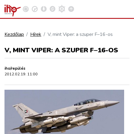
Kezdőlap
Hírek
V, mint Viper: a szuper F–16-os
VASÚT
V, MINT VIPER: A SZUPER F–16-OS
Kosár megtekintése
KÖZÚT
iho/repülés
2012.02.19. 11:00
REPÜLÉS
KÖZLEKEDÉSFEJLESZTÉS
ELLÁTÁSI LÁNC