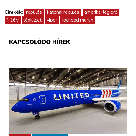
Címkék:
repülés
katonai repülés
amerikai légierő
f-16v
légiüzlet
viper
locheed martin
KAPCSOLÓDÓ HÍREK