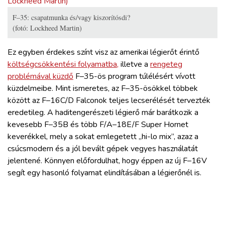
F–35: csapatmunka és/vagy kiszorítósdi?
(fotó: Lockheed Martin)
Ez egyben érdekes színt visz az amerikai légierőt érintő
költségcsökkentési folyamatba,
illetve a
rengeteg
problémával küzdő
F–35-ös program túlélésért vívott
küzdelmeibe. Mint ismeretes, az F–35-ösökkel többek
között az F–16C/D Falconok teljes lecserélését tervezték
eredetileg. A haditengerészeti légierő már barátkozik a
kevesebb F–35B és több F/A–18E/F Super Hornet
keverékkel, mely a sokat emlegetett „hi-lo mix”, azaz a
csúcsmodern és a jól bevált gépek vegyes használatát
jelentené. Könnyen előfordulhat, hogy éppen az új F–16V
segít egy hasonló folyamat elindításában a légierőnél is.