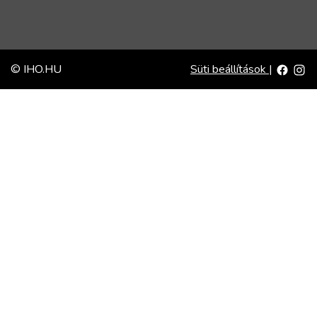
© IHO.HU
Süti beállítások
|