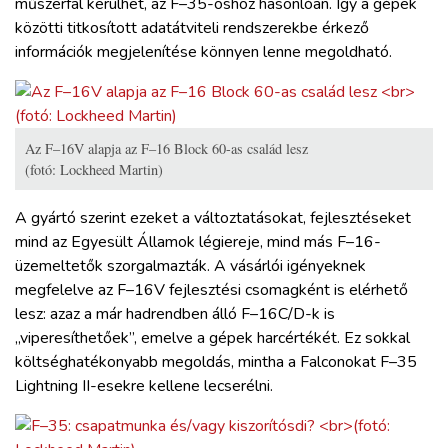
műszerfal kerülhet, az F–35-öshöz hasonlóan. Így a gépek
közötti titkosított adatátviteli rendszerekbe érkező
információk megjelenítése könnyen lenne megoldható.
Az F–16V alapja az F–16 Block 60-as család lesz
(fotó: Lockheed Martin)
A gyártó szerint ezeket a változtatásokat, fejlesztéseket
mind az Egyesült Államok légiereje, mind más F–16-
üzemeltetők szorgalmazták. A vásárlói igényeknek
megfelelve az F–16V fejlesztési csomagként is elérhető
lesz: azaz a már hadrendben álló F–16C/D-k is
„viperesíthetőek”, emelve a gépek harcértékét. Ez sokkal
költséghatékonyabb megoldás, mintha a Falconokat F–35
Lightning II-esekre kellene lecserélni.