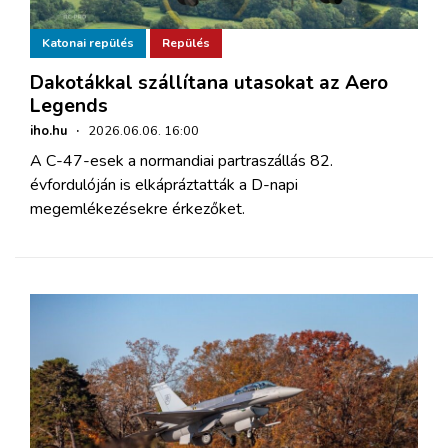
Katonai repülés
Repülés
Dakotákkal szállítana utasokat az Aero
Legends
iho.hu
·
2026.06.06. 16:00
A C-47-esek a normandiai partraszállás 82.
évfordulóján is elkápráztatták a D-napi
megemlékezésekre érkezőket.