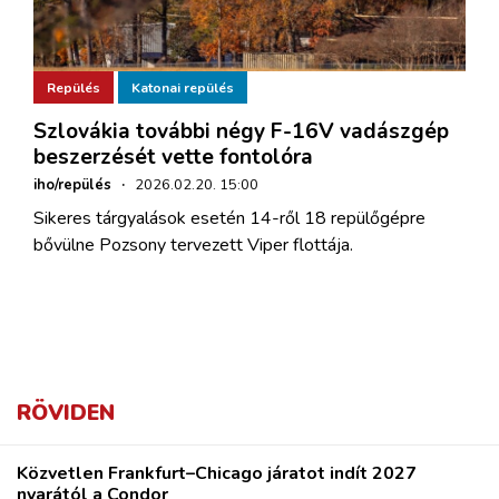
Repülés
Katonai repülés
Szlovákia további négy F-16V vadászgép
beszerzését vette fontolóra
iho/repülés
·
2026.02.20. 15:00
Sikeres tárgyalások esetén 14-ről 18 repülőgépre
bővülne Pozsony tervezett Viper flottája.
RÖVIDEN
Közvetlen Frankfurt–Chicago járatot indít 2027
nyarától a Condor