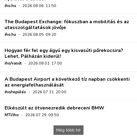
iho.hu
·
2026.08.06. 11:50
The Budapest Exchange: fókuszban a mobilitás és az
utasszolgáltatások jövője
iho.hu
·
2026.08.05. 09:20
Hogyan fér fel egy ágyú egy kisvasúti pőrekocsira?
Lehet, Pálházán kiderül!
iho/vasút
·
2026.08.01. 17:00
A Budapest Airport a következő tíz napban csökkenti
az energiafelhasználását
iho/repülés
·
2026.07.31. 20:00
Elkészült az ötvenezredik debreceni BMW
MTI/iho
·
2026.07.29. 09:50
Még több hír