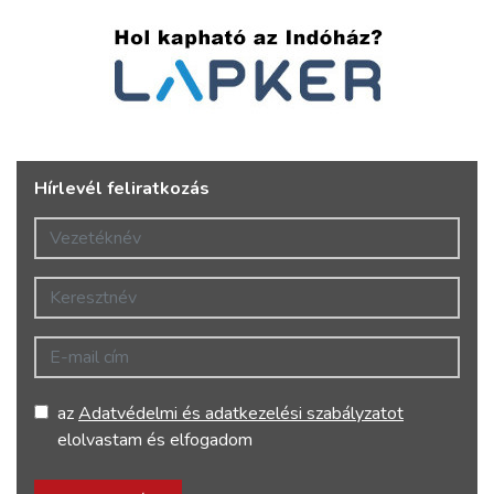
Hírlevél feliratkozás
Vezetéknév
Keresztnév
E-mail cím
az
Adatvédelmi és adatkezelési szabályzatot
elolvastam és elfogadom