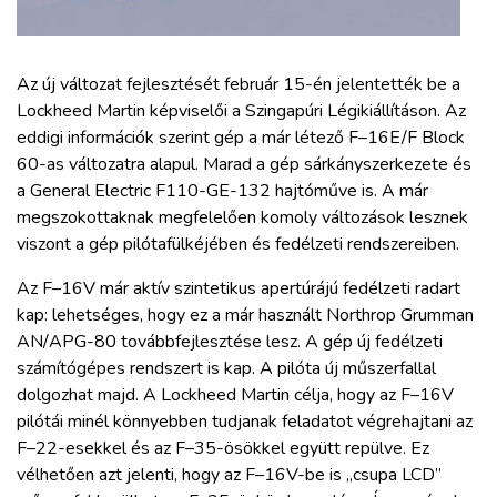
ZÖLDÚT
HAJÓZÁS
Az új változat fejlesztését február 15-én jelentették be a
Lockheed Martin képviselői a Szingapúri Légikiállításon. Az
eddigi információk szerint gép a már létező F–16E/F Block
BLOG
60-as változatra alapul. Marad a gép sárkányszerkezete és
a General Electric F110-
GE
-132 hajtóműve is. A már
ARCHÍVUM
megszokottaknak megfelelően komoly változások lesznek
viszont a gép pilótafülkéjében és fedélzeti rendszereiben.
WEBSHOP
Az F–16V már aktív szintetikus apertúrájú fedélzeti radart
kap: lehetséges, hogy ez a már használt Northrop Grumman
BELÉPÉS
AN/APG-80 továbbfejlesztése lesz. A gép új fedélzeti
számítógépes rendszert is kap. A pilóta új műszerfallal
dolgozhat majd. A Lockheed Martin célja, hogy az F–16V
REGISZTRÁCIÓ
pilótái minél könnyebben tudjanak feladatot végrehajtani az
F–22-esekkel és az F–35-ösökkel együtt repülve. Ez
vélhetően azt jelenti, hogy az F–16V-be is „csupa LCD”