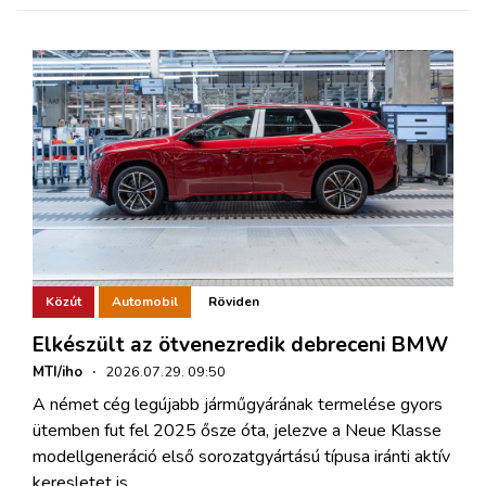
Közút
Automobil
Röviden
Elkészült az ötvenezredik debreceni BMW
MTI/iho
·
2026.07.29. 09:50
A német cég legújabb járműgyárának termelése gyors
ütemben fut fel 2025 ősze óta, jelezve a Neue Klasse
modellgeneráció első sorozatgyártású típusa iránti aktív
keresletet is.