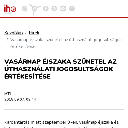
Kezdőlap
Hírek
Vasárnap éjszaka szünetel az úthasználati jogosultságok
VASÚT
értékesítése
Kosár megtekintése
VASÁRNAP ÉJSZAKA SZÜNETEL AZ
KÖZÚT
ÚTHASZNÁLATI JOGOSULTSÁGOK
ÉRTÉKESÍTÉSE
REPÜLÉS
MTI
KÖZLEKEDÉSFEJLESZTÉS
2018.09.07. 09:44
ELLÁTÁSI LÁNC
Karbantartás miatt szeptember 9-én, vasárnap éjszaka és