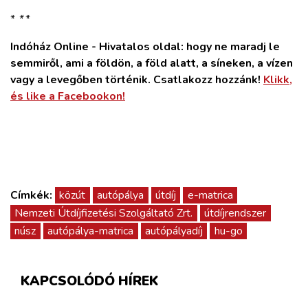
*
*
*
Indóház Online - Hivatalos oldal: hogy ne maradj le
semmiről, ami a földön, a föld alatt, a síneken, a vízen
vagy a levegőben történik. Csatlakozz hozzánk!
Klikk,
és like a Facebookon!
Címkék:
közút
autópálya
útdíj
e-matrica
Nemzeti Útdíjfizetési Szolgáltató Zrt.
útdíjrendszer
núsz
autópálya-matrica
autópályadíj
hu-go
KAPCSOLÓDÓ HÍREK