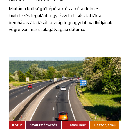
Miután a költségtúllépések és a késedelmes
kivitelezés legalább egy évvel elcsúsztatták a
beruházás átadását, a világ legnagyobb vadhídjának
végre van már szalagátvágási dátuma.
Közút
Szállítmányozás
Ellátási lánc
Haszonjármű