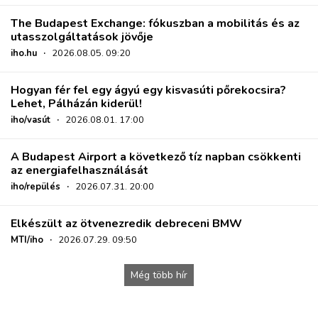
The Budapest Exchange: fókuszban a mobilitás és az
utasszolgáltatások jövője
iho.hu
·
2026.08.05. 09:20
Hogyan fér fel egy ágyú egy kisvasúti pőrekocsira?
Lehet, Pálházán kiderül!
iho/vasút
·
2026.08.01. 17:00
A Budapest Airport a következő tíz napban csökkenti
az energiafelhasználását
iho/repülés
·
2026.07.31. 20:00
Elkészült az ötvenezredik debreceni BMW
MTI/iho
·
2026.07.29. 09:50
Még több hír