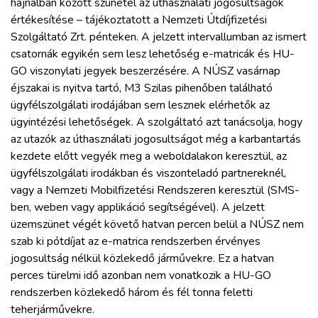
hajnalban között szünetel az úthasználati jogosultságok
ZÖLDÚT
értékesítése – tájékoztatott a Nemzeti Útdíjfizetési
Szolgáltató Zrt. pénteken. A jelzett intervallumban az ismert
HAJÓZÁS
csatornák egyikén sem lesz lehetőség e-matricák és HU-
GO viszonylati jegyek beszerzésére. A NÚSZ vasárnap
éjszakai is nyitva tartó, M3 Szilas pihenőben található
BLOG
ügyfélszolgálati irodájában sem lesznek elérhetők az
ügyintézési lehetőségek. A szolgáltató azt tanácsolja, hogy
ARCHÍVUM
az utazók az úthasználati jogosultságot még a karbantartás
kezdete előtt vegyék meg a weboldalakon keresztül, az
ügyfélszolgálati irodákban és viszonteladó partnereknél,
WEBSHOP
vagy a Nemzeti Mobilfizetési Rendszeren keresztül (SMS-
ben, weben vagy applikáció segítségével). A jelzett
BELÉPÉS
üzemszünet végét követő hatvan percen belül a NÚSZ nem
szab ki pótdíjat az e-matrica rendszerben érvényes
jogosultság nélkül közlekedő járművekre. Ez a hatvan
REGISZTRÁCIÓ
perces türelmi idő azonban nem vonatkozik a HU-GO
rendszerben közlekedő három és fél tonna feletti
teherjárművekre.