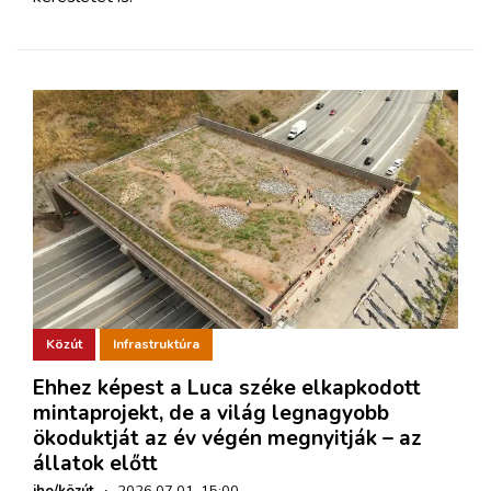
Közút
Infrastruktúra
Ehhez képest a Luca széke elkapkodott
mintaprojekt, de a világ legnagyobb
ökoduktját az év végén megnyitják – az
állatok előtt
iho/közút
·
2026.07.01. 15:00