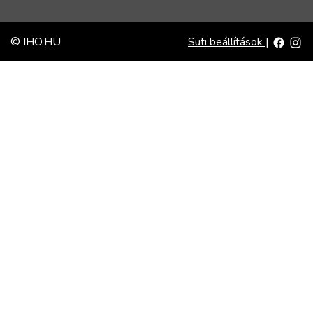
© IHO.HU
Süti beállítások
|