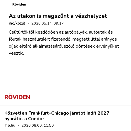
Röviden
Az utakon is megszűnt a vészhelyzet
iho/közút
·
2026.05.14. 09:17
Csütürtöktől kezdődően az autópályák, autóutak és
főutak használatáért fizetendő, megtett úttal arányos
díjak eltérő alkalmazásáról szóló döntések érvényüket
vesztik.
RÖVIDEN
Közvetlen Frankfurt–Chicago járatot indít 2027
nyarától a Condor
iho.hu
·
2026.08.06. 11:50