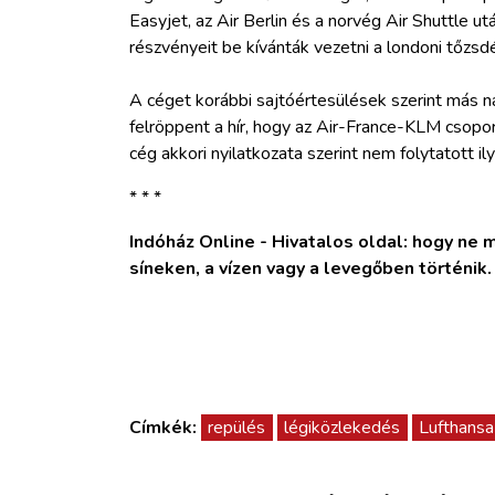
Easyjet, az Air Berlin és a norvég Air Shuttle u
részvényeit be kívánták vezetni a londoni tőzsdé
A céget korábbi sajtóértesülések szerint más n
felröppent a hír, hogy az Air-France-KLM csopo
cég akkori nyilatkozata szerint nem folytatott il
* * *
Indóház Online - Hivatalos oldal: hogy ne ma
síneken, a vízen vagy a levegőben történik
Címkék:
repülés
légiközlekedés
Lufthansa