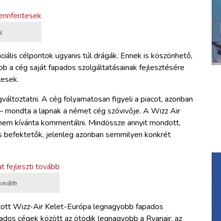
k
ciális célpontok ugyanis túl drágák. Ennek is köszönhető,
bb a cég saját fapados szolgáltatásainak fejlesztésére
tesek.
ltoztatni. A cég folyamatosan figyeli a piacot, azonban
– mondta a lapnak a német cég szóvivője. A Wizz Air
 nem kívánta kommentálni. Mindössze annyit mondott,
is befektetők, jelenleg azonban semmilyen konkrét
tovább
pított Wizz-Air Kelet-Európa legnagyobb fapados
pados cégek között az ötödik legnagyobb a Ryanair, az