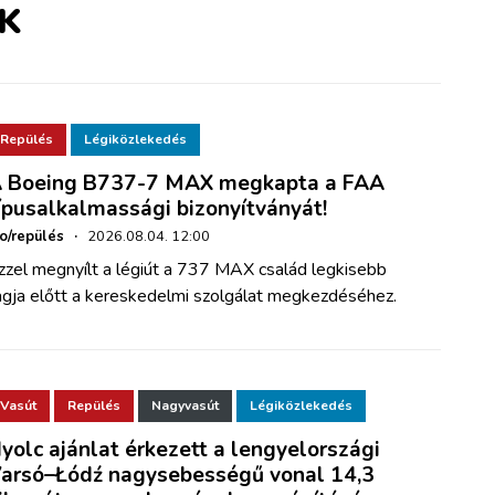
K
Repülés
Légiközlekedés
 Boeing B737-7 MAX megkapta a FAA
ípusalkalmassági bizonyítványát!
ho/repülés
·
2026.08.04. 12:00
zzel megnyílt a légiút a 737 MAX család legkisebb
agja előtt a kereskedelmi szolgálat megkezdéséhez.
Vasút
Repülés
Nagyvasút
Légiközlekedés
yolc ajánlat érkezett a lengyelországi
arsó–Łódź nagysebességű vonal 14,3