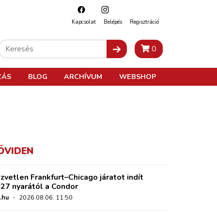
Kapcsolat
Belépés
Regisztráció
0
ZÁS
BLOG
ARCHÍVUM
WEBSHOP
ÖVIDEN
zvetlen Frankfurt–Chicago járatot indít
27 nyarától a Condor
.hu
·
2026.08.06. 11:50