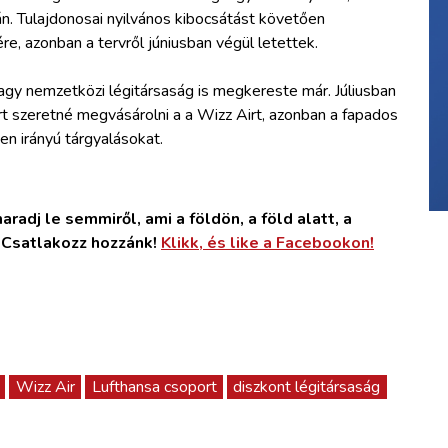
tán. Tulajdonosai nyilvános kibocsátást követően
re, azonban a tervről júniusban végül letettek.
agy nemzetközi légitársaság is megkereste már. Júliusban
rt szeretné megvásárolni a a Wizz Airt, azonban a fapados
yen irányú tárgyalásokat.
radj le semmiről, ami a földön, a föld alatt, a
. Csatlakozz hozzánk!
Klikk, és like a Facebookon!
Wizz Air
Lufthansa csoport
diszkont légitársaság