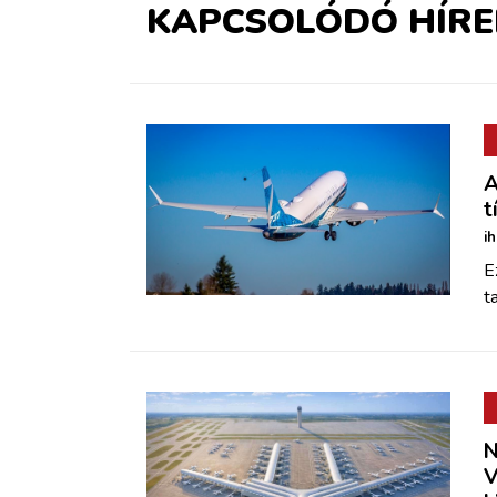
KAPCSOLÓDÓ HÍRE
A
t
i
E
t
N
V