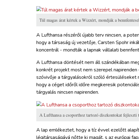
Túl magas árat kértek a Wizzért, mondják a bennfentese
A Lufthansa részéről újabb terv nincsen, a poten
hogy a társaság új vezetője, Carsten Spohr inká
koncentrál - mondták a lapnak vállalati bennfen
A Lufthansa döntését nem áll szándékában megvá
konkrét projekt most nem szerepel napirenden 
szóvivője a tárgyalásokról szóló értesüléseket
hogy a céget időről időre megkeresik potenciál
tárgyalás nincsen napirenden.
A Lufthansa a csoporthoz tartozó diszkontokat fejleszti 
A lap emlékeztet, hogy a tíz évvel ezelőtt ala
légitársaságává nőtte ki magát, s az európai fa