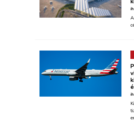
k
i
A
c
P
v
k
é
i
K
t
e