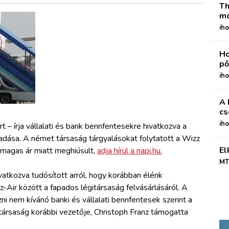
Th
mo
iho
Ho
pő
iho
A 
cs
ih
t – írja vállalati és bank bennfentesekre hivatkozva a
adása. A német társaság tárgyalásokat folytatott a Wizz
El
l magas ár miatt meghiúsult,
adja hírül a napi.hu.
MT
atkozva tudósított arról, hogy korábban élénk
-Air között a fapados légitársaság felvásárlásáról. A
 nem kívánó banki és vállalati bennfentesek szerint a
 társaság korábbi vezetője, Christoph Franz támogatta