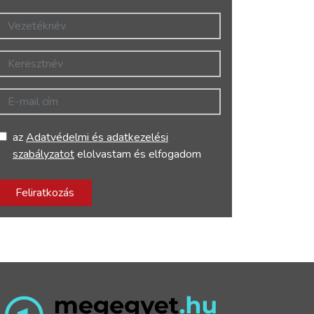
Vezetéknév
Keresztnév
E-mail cím
az
Adatvédelmi és adatkezelési
szabályzatot
elolvastam és elfogadom
Feliratkozás