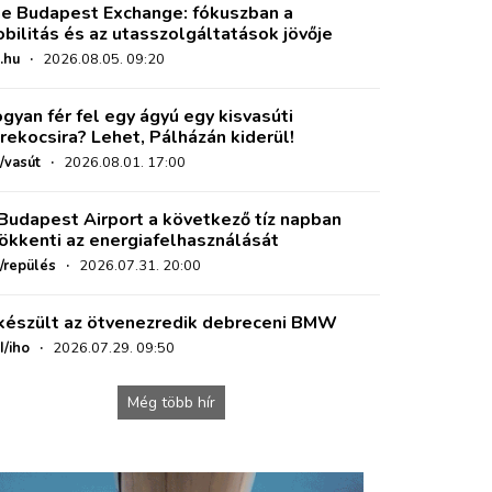
e Budapest Exchange: fókuszban a
bilitás és az utasszolgáltatások jövője
.hu
·
2026.08.05. 09:20
gyan fér fel egy ágyú egy kisvasúti
rekocsira? Lehet, Pálházán kiderül!
/vasút
·
2026.08.01. 17:00
Budapest Airport a következő tíz napban
ökkenti az energiafelhasználását
o/repülés
·
2026.07.31. 20:00
készült az ötvenezredik debreceni BMW
I/iho
·
2026.07.29. 09:50
Még több hír