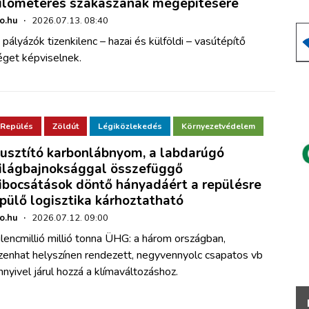
ilométeres szakaszának megépítésére
ho.hu
·
2026.07.13. 08:40
 pályázók tizenkilenc – hazai és külföldi – vasútépítő
éget képviselnek.
Repülés
Zöldút
Légiközlekedés
Környezetvédelem
usztító karbonlábnyom, a labdarúgó
ilágbajnoksággal összefüggő
ibocsátások döntő hányadáért a repülésre
pülő logisztika kárhoztatható
ho.hu
·
2026.07.12. 09:00
ilencmillió millió tonna ÜHG: a három országban,
izenhat helyszínen rendezett, negyvennyolc csapatos vb
nnyivel járul hozzá a klímaváltozáshoz.