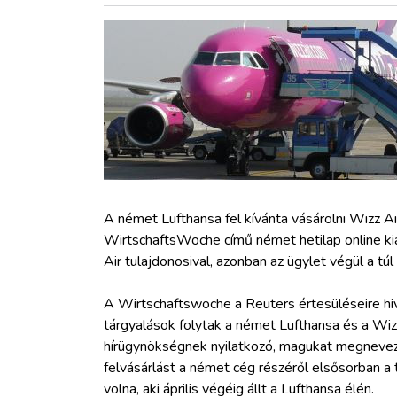
ZÖLDÚT
HAJÓZÁS
BLOG
ARCHÍVUM
WEBSHOP
A német Lufthansa fel kívánta vásárolni Wizz Air
WirtschaftsWoche című német hetilap online ki
Air tulajdonosival, azonban az ügylet végül a tú
BELÉPÉS
A Wirtschaftswoche a Reuters értesüléseire hiv
REGISZTRÁCIÓ
tárgyalások folytak a német Lufthansa és a Wizz
hírügynökségnek nyilatkozó, magukat megnevezni
felvásárlást a német cég részéről elsősorban a
volna, aki április végéig állt a Lufthansa élén.