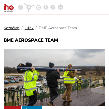
Kezdőlap
Hírek
BME Aerospace Team
VASÚT
BME AEROSPACE TEAM
Kosár megtekintése
KÖZÚT
REPÜLÉS
KÖZLEKEDÉSFEJLESZTÉS
ELLÁTÁSI LÁNC