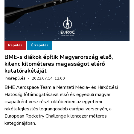
Repülés
Űrrepülés
BME-s diákok építik Magyarország első,
kilenc kilométeres magasságot elérő
kutatórakétáját
iho/repülés
·
2022.07.14. 12:00
BME Aerospace Team a Nemzeti Média- és Hírközlési
Hatóság főtámogatásával első és egyedüli magyar
csapatként vesz részt októberben az egyetemi
rakétafejlesztés legrangosabb európai versenyén, a
European Rocketry Challenge kilencezer méteres
kategóriájában.