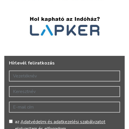
Hírlevél feliratkozás
Vezetéknév
Keresztnév
E-mail cím
az
Adatvédelmi és adatkezelési szabályzatot
elolvastam és elfogadom