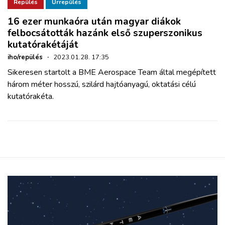
ZÖLDÚT
Repülés
Űrrepülés
16 ezer munkaóra után magyar diákok
felbocsátották hazánk első szuperszonikus
HAJÓZÁS
kutatórakétáját
iho/repülés
·
2023.01.28. 17:35
BLOG
Sikeresen startolt a BME Aerospace Team által megépített
három méter hosszú, szilárd hajtóanyagú, oktatási célú
ARCHÍVUM
kutatórakéta.
WEBSHOP
BELÉPÉS
REGISZTRÁCIÓ