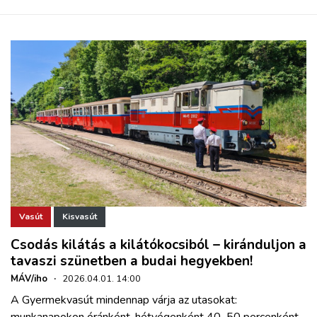
Vasút
Kisvasút
Csodás kilátás a kilátókocsiból – kiránduljon a
tavaszi szünetben a budai hegyekben!
MÁV/iho
·
2026.04.01. 14:00
A Gyermekvasút mindennap várja az utasokat:
munkanapokon óránként, hétvégenként 40–50 percenként