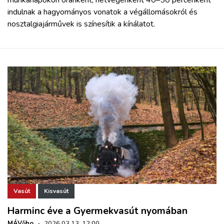
indulnak a hagyományos vonatok a végállomásokról és
nosztalgiajárművek is színesítik a kínálatot.
Vasút
Kisvasút
Harminc éve a Gyermekvasút nyomában
MÁV/iho
·
2026.03.13. 12:00