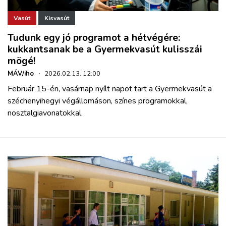
Vasút
Kisvasút
Tudunk egy jó programot a hétvégére:
kukkantsanak be a Gyermekvasút kulisszái
mögé!
MÁV/iho
·
2026.02.13. 12:00
Február 15-én, vasárnap nyílt napot tart a Gyermekvasút a
széchenyihegyi végállomáson, színes programokkal,
nosztalgiavonatokkal.