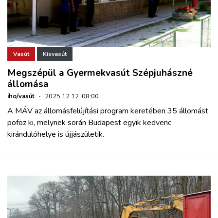
Vasút
Kisvasút
Megszépül a Gyermekvasút Szépjuhászné
állomása
iho/vasút
·
2025.12.12. 08:00
A MÁV az állomásfelújítási program keretében 35 állomást
pofoz ki, melynek során Budapest egyik kedvenc
kirándulóhelye is újjászületik.