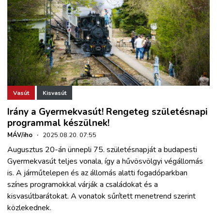
Vasút
Kisvasút
Irány a Gyermekvasút! Rengeteg születésnapi
programmal készülnek!
MÁV/iho
·
2025.08.20. 07:55
Augusztus 20-án ünnepli 75. születésnapját a budapesti
Gyermekvasút teljes vonala, így a hűvösvölgyi végállomás
is. A járműtelepen és az állomás alatti fogadóparkban
színes programokkal várják a családokat és a
kisvasútbarátokat. A vonatok sűrített menetrend szerint
közlekednek.