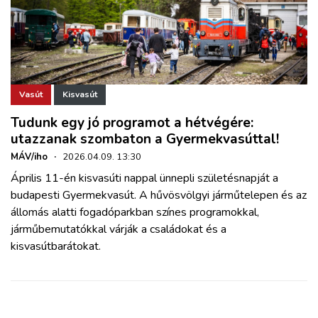
Vasút
Kisvasút
Tudunk egy jó programot a hétvégére:
utazzanak szombaton a Gyermekvasúttal!
MÁV/iho
·
2026.04.09. 13:30
Április 11-én kisvasúti nappal ünnepli születésnapját a
budapesti Gyermekvasút. A hűvösvölgyi járműtelepen és az
állomás alatti fogadóparkban színes programokkal,
járműbemutatókkal várják a családokat és a
kisvasútbarátokat.