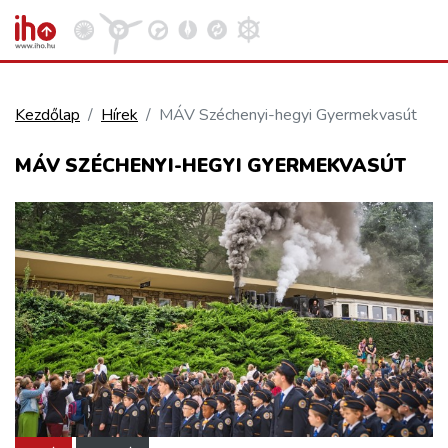
Kezdőlap
Hírek
MÁV Széchenyi-hegyi Gyermekvasút
VASÚT
MÁV SZÉCHENYI-HEGYI GYERMEKVASÚT
Kosár megtekintése
KÖZÚT
REPÜLÉS
KÖZLEKEDÉSFEJLESZTÉS
ELLÁTÁSI LÁNC