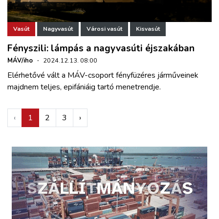
Vasút
Nagyvasút
Városi vasút
Kisvasút
Fényszili: lámpás a nagyvasúti éjszakában
MÁV/iho
·
2024.12.13. 08:00
Elérhetővé vált a MÁV-csoport fényfüzéres járműveinek
majdnem teljes, epifániáig tartó menetrendje.
‹
1
2
3
›