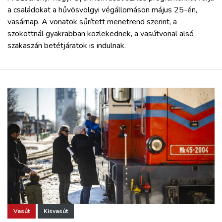
a családokat a hűvösvölgyi végállomáson május 25-én,
vasárnap. A vonatok sűrített menetrend szerint, a
szokottnál gyakrabban közlekednek, a vasútvonal alsó
szakaszán betétjáratok is indulnak.
Vasút
Kisvasút