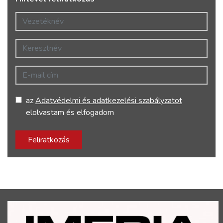
Vezetéknév
Keresztnév
E-mail cím
az
Adatvédelmi és adatkezelési szabályzatot
elolvastam és elfogadom
Feliratkozás