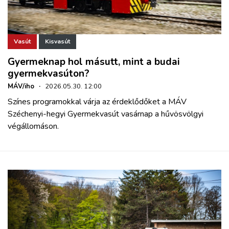
Vasút
Kisvasút
Gyermeknap hol másutt, mint a budai
gyermekvasúton?
MÁV/iho
·
2026.05.30. 12:00
Színes programokkal várja az érdeklődőket a MÁV
Széchenyi-hegyi Gyermekvasút vasárnap a hűvösvölgyi
végállomáson.