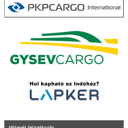
Hírlevél feliratkozás