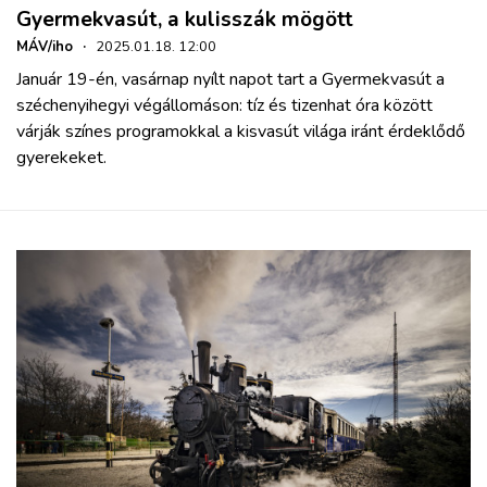
Gyermekvasút, a kulisszák mögött
MÁV/iho
·
2025.01.18. 12:00
Január 19-én, vasárnap nyílt napot tart a Gyermekvasút a
széchenyihegyi végállomáson: tíz és tizenhat óra között
várják színes programokkal a kisvasút világa iránt érdeklődő
gyerekeket.