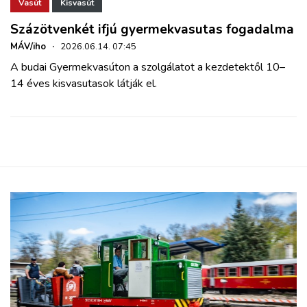
ZÖLDÚT
Vasút
Kisvasút
Százötvenkét ifjú gyermekvasutas fogadalma
HAJÓZÁS
MÁV/iho
·
2026.06.14. 07:45
A budai Gyermekvasúton a szolgálatot a kezdetektől 10–
14 éves kisvasutasok látják el.
BLOG
ARCHÍVUM
WEBSHOP
BELÉPÉS
REGISZTRÁCIÓ