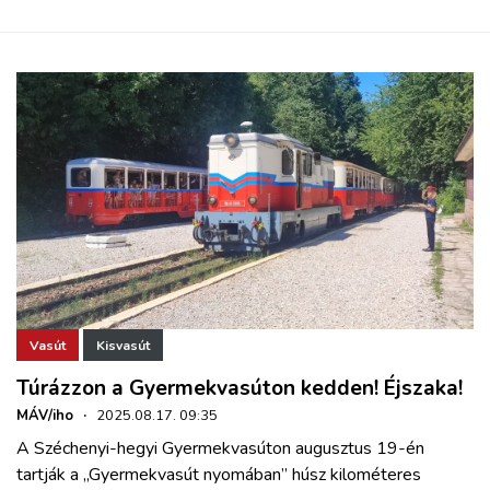
Vasút
Kisvasút
Túrázzon a Gyermekvasúton kedden! Éjszaka!
MÁV/iho
·
2025.08.17. 09:35
A Széchenyi-hegyi Gyermekvasúton augusztus 19-én
tartják a „Gyermekvasút nyomában” húsz kilométeres