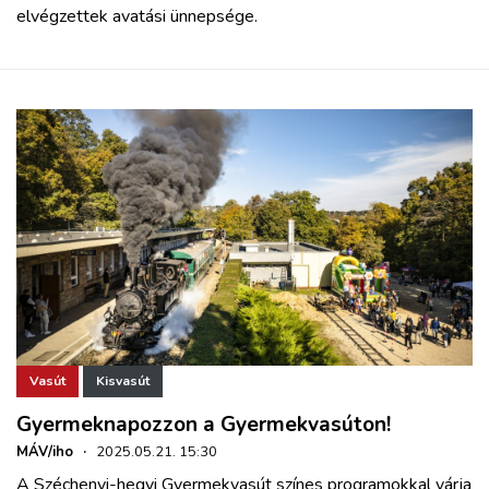
elvégzettek avatási ünnepsége.
Vasút
Kisvasút
Gyermeknapozzon a Gyermekvasúton!
MÁV/iho
·
2025.05.21. 15:30
A Széchenyi-hegyi Gyermekvasút színes programokkal várja