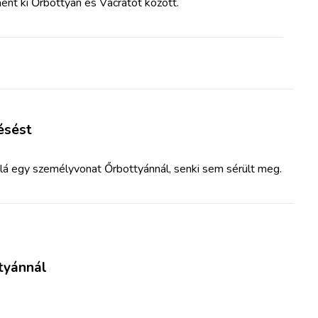
ent ki Őrbottyán és Vácrátót között.
ésést
lá egy személyvonat Őrbottyánnál, senki sem sérült meg.
tyánnál