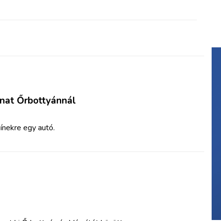
nat Őrbottyánnál
sínekre egy autó.