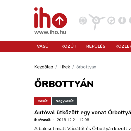
VASÚT
VASÚT
KÖZÚT
REPÜLÉS
KÖZLE
KÖZÚT
Kezdőlap
Hírek
őrbottyán
REPÜLÉS
ŐRBOTTYÁN
KÖZLEKEDÉSFEJLESZTÉS
Vasút
Nagyvasút
Autóval ütközött egy vonat Őrbotty
ELLÁTÁSI LÁNC
iho/vasút
·
2018.12.21. 12:08
A baleset miatt Vácrátót és Őrbottyán között 