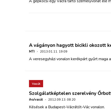
A gépkocsi egy Vácra tartó személyvonat elé m
A vágányon hagyott bicikli okozott k
MTI
·
2013.01.11. 19:09
A veresegyházi vonalon kerékpárt gyűrt maga a
Vasút
Szolgálatképtelen szerelvény Őrbot
iho/vasút
·
2012.09.13. 08:20
Késések a Budapest–Vácrátót–Vác vonalon.