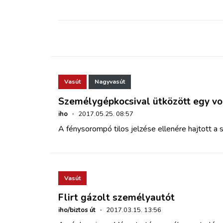
ZÖLDÚT
HAJÓZÁS
BLOG
Vasút
Nagyvasút
ARCHÍVUM
Személygépkocsival ütközött egy vo
iho
·
2017.05.25. 08:57
WEBSHOP
A fénysorompó tilos jelzése ellenére hajtott a 
BELÉPÉS
Vasút
REGISZTRÁCIÓ
Flirt gázolt személyautót
iho/biztos út
·
2017.03.15. 13:56