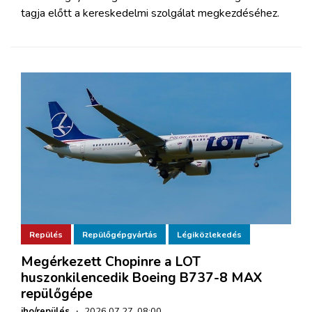
tagja előtt a kereskedelmi szolgálat megkezdéséhez.
Repülés
Repülőgépgyártás
Légiközlekedés
Megérkezett Chopinre a LOT
huszonkilencedik Boeing B737-8 MAX
repülőgépe
iho/repülés
·
2026.07.27. 08:00