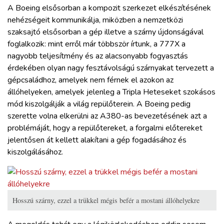
A Boeing elsősorban a kompozit szerkezet elkészítésének
nehézségeit kommunikálja, miközben a nemzetközi
szaksajtó elsősorban a gép illetve a szárny újdonságával
foglalkozik: mint erről már többször írtunk, a 777X a
nagyobb teljesítmény és az alacsonyabb fogyasztás
érdekében olyan nagy fesztávolságú szárnyakat tervezett a
gépcsaládhoz, amelyek nem férnek el azokon az
állóhelyeken, amelyek jelenleg a Tripla Heteseket szokásos
mód kiszolgálják a világ repülőterein. A Boeing pedig
szerette volna elkerülni az A380-as bevezetésének azt a
problémáját, hogy a repülőtereket, a forgalmi előtereket
jelentősen át kellett alakítani a gép fogadásához és
kiszolgálásához.
Hosszú szárny, ezzel a trükkel mégis befér a mostani állóhelyekre