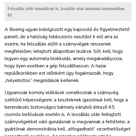
Felszállás előtt manuálisan le, leszállás után automata üzemmódban
fel
A Boeing ugyan kidolgozott egy kapcsoló és figyelmeztető
panelt, de a hatóság többszörös riasztást ír elő arra az
esetre, ha felszállás előtt a szárnyvégek nincsenek
megfelelően, lehajtott állapotban lezárva. Sőt, kell, hogy
legyen egy automata blokkolás, amely megakadályozza,
hogy ilyen esetben a gép felszállhasson. A hazai
repülőkörökben ezt időnként úgy fogalmazzák, hogy
„hülyebiztos” megoldások kellenek.
Ugyancsak komoly előírások vonatkoznak a szárnyvég
széltűrő képességeire: a teszteknek igazolniuk kell, hogy a
berendezés biztonságos bármely irányból érkező 65
csomós befúvások esetén is. A leszállás után felhajtott
szárnyvégekkel való gurulásnak is megvannak a feltételei, a
gyártónak demonstrálnia kell „elfogadható” vezethetőséget