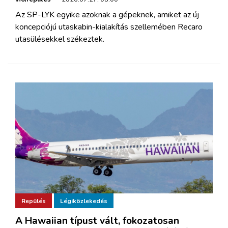
Az SP-LYK egyike azoknak a gépeknek, amiket az új
koncepciójú utaskabin-kialakítás szellemében Recaro
utasülésekkel székeztek.
Repülés
Légiközlekedés
A Hawaiian típust vált, fokozatosan