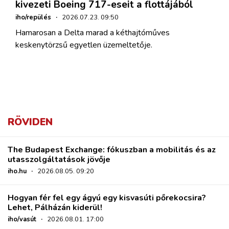
kivezeti Boeing 717-eseit a flottájából
iho/repülés
·
2026.07.23. 09:50
Hamarosan a Delta marad a kéthajtóműves
keskenytörzsű egyetlen üzemeltetője.
RÖVIDEN
The Budapest Exchange: fókuszban a mobilitás és az
utasszolgáltatások jövője
iho.hu
·
2026.08.05. 09:20
Hogyan fér fel egy ágyú egy kisvasúti pőrekocsira?
Lehet, Pálházán kiderül!
iho/vasút
·
2026.08.01. 17:00