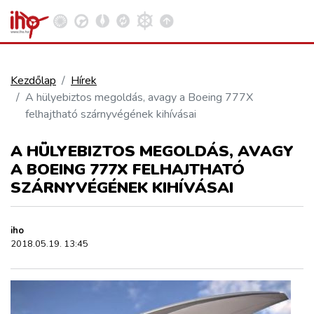
Kezdőlap
Hírek
A hülyebiztos megoldás, avagy a Boeing 777X
VASÚT
felhajtható szárnyvégének kihívásai
Kosár megtekintése
A HÜLYEBIZTOS MEGOLDÁS, AVAGY
KÖZÚT
A BOEING 777X FELHAJTHATÓ
SZÁRNYVÉGÉNEK KIHÍVÁSAI
REPÜLÉS
iho
KÖZLEKEDÉSFEJLESZTÉS
2018.05.19. 13:45
ELLÁTÁSI LÁNC