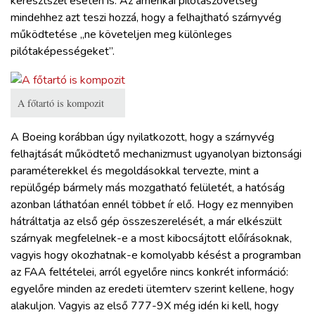
keresztszél esetén is. Az amerikai pilótaszövetség
mindehhez azt teszi hozzá, hogy a felhajtható szárnyvég
működtetése „ne követeljen meg különleges
pilótaképességeket”.
A főtartó is kompozit
A Boeing korábban úgy nyilatkozott, hogy a szárnyvég
felhajtását működtető mechanizmust ugyanolyan biztonsági
paraméterekkel és megoldásokkal tervezte, mint a
repülőgép bármely más mozgatható felületét, a hatóság
azonban láthatóan ennél többet ír elő. Hogy ez mennyiben
hátráltatja az első gép összeszerelését, a már elkészült
szárnyak megfelelnek-e a most kibocsájtott előírásoknak,
vagyis hogy okozhatnak-e komolyabb késést a programban
az FAA feltételei, arról egyelőre nincs konkrét információ:
egyelőre minden az eredeti ütemterv szerint kellene, hogy
alakuljon. Vagyis az első 777-9X még idén ki kell, hogy