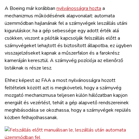
A Boeing már korábban
nyilvánosságra hozta
a
mechanizmus működésének alapvonalait: automata
üzemmódban hajlanának fel a szárnyvégek leszállás utáni
kiguruláskor, ha a gép sebessége egy adott érték alá
csökken, viszont a pilóták kapcsolják felszállás előtt a
szárnyvégeket lehajtott és biztosított állapotba, ez ügyben
visszajelzéseket kapnak a műszerfalon és a farokrész
kameráján keresztül. A szárnyvég pozíciója az ellenőrző
listáknak is része lesz.
Ehhez képest az FAA a most nyilvánosságra hozott
feltételek között azt is megköveteli, hogy a szárnyvég
mozgató mechanizmusa teljesen külön hálózatban kapjon
energiát és vezérlést, tehát a gép alapvető rendszereinek
meghibásodása se okozhassa, hogy a szárnyvégek repülés
közben felhajolhassanak.