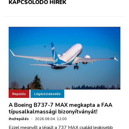
KAPCSOLÓDÓ HÍREK
Repülés
Légiközlekedés
A Boeing B737-7 MAX megkapta a FAA
típusalkalmassági bizonyítványát!
iho/repülés
·
2026.08.04. 12:00
Ezzel megnyílt a légiút a 737 MAX család legkisebb