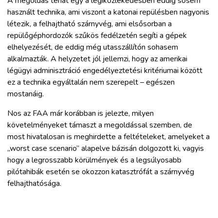
A megoldás tehát egy a légiközlekedésben eddig sosem
használt technika, ami viszont a katonai repülésben nagyonis
létezik, a felhajtható szárnyvég, ami elsősorban a
repülőgéphordozók szűkös fedélzetén segíti a gépek
elhelyezését, de eddig még utasszállítón sohasem
alkalmazták. A helyzetet jól jellemzi, hogy az amerikai
légügyi adminisztráció engedélyeztetési kritériumai között
ez a technika egyáltalán nem szerepelt – egészen
mostanáig.
Nos az FAA már korábban is jelezte, milyen
követelményeket támaszt a megoldással szemben, de
most hivatalosan is meghirdette a feltételeket, amelyeket a
„worst case scenario” alapelve bázisán dolgozott ki, vagyis
hogy a legrosszabb körülmények és a legsúlyosabb
pilótahibák esetén se okozzon katasztrófát a szárnyvég
felhajthatósága.