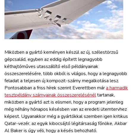
ZÖLDÚT
HAJÓZÁS
BLOG
Miközben a gyártó keményen készül az új, szélestörzsű
ARCHÍVUM
gépcsalád, egyben az eddig épített legnagyobb
kéthajtóműves utasszállító első példányainak
WEBSHOP
összeszerelésére, több okból is világos, hogy a legnagyobb
feladat a teljesen új kompozit-szárny megalkotása lesz.
Pontosabban a friss hírek szerint Everettben már
a harmadik
BELÉPÉS
tesztpéldány szárnyainak összeszerelésénél
tartanak,
miközben a gyártó azt is elismeri, hogy a program jelenleg
REGISZTRÁCIÓ
még néhány hónapos késésben van az eredeti ütemtervhez
képest. Ugyanakkor még a gyártókkal szemben igen kritikus
Qatar-vezér, az egyik kibocsájtó légitársaság főnöke, Akbar
Al Baker is úgy véli, hogy a késés behozható.