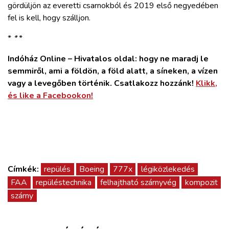
gördüljön az everetti csarnokból és 2019 első negyedében
fel is kell, hogy szálljon.
*
*
*
Indóház Online – Hivatalos oldal: hogy ne maradj le
semmiről, ami a földön, a föld alatt, a síneken, a vízen
vagy a levegőben történik. Csatlakozz hozzánk!
Klikk,
és like a Facebookon!
Címkék:
repülés
Boeing
777x
légiközlekedés
FAA
repüléstechnika
felhajtható szárnyvég
kompozit
szárny