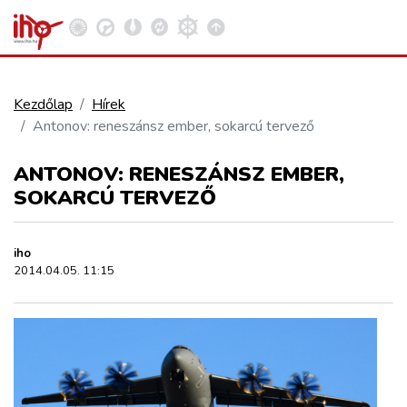
Kezdőlap
Hírek
Antonov: reneszánsz ember, sokarcú tervező
VASÚT
Kosár megtekintése
ANTONOV: RENESZÁNSZ EMBER,
KÖZÚT
SOKARCÚ TERVEZŐ
REPÜLÉS
iho
2014.04.05. 11:15
KÖZLEKEDÉSFEJLESZTÉS
ELLÁTÁSI LÁNC