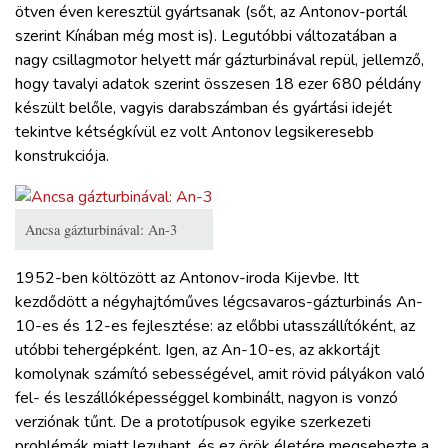
ötven éven keresztül gyártsanak (sőt, az Antonov-portál
szerint Kínában még most is). Legutóbbi változatában a
nagy csillagmotor helyett már gázturbinával repül, jellemző,
hogy tavalyi adatok szerint összesen 18 ezer 680 példány
készült belőle, vagyis darabszámban és gyártási idejét
tekintve kétségkívül ez volt Antonov legsikeresebb
konstrukciója.
Ancsa gázturbinával: An-3
1952-ben költözött az Antonov-iroda Kijevbe. Itt
kezdődött a négyhajtóműves légcsavaros-gázturbinás An-
10-es és 12-es fejlesztése: az előbbi utasszállítóként, az
utóbbi tehergépként. Igen, az An-10-es, az akkortájt
komolynak számító sebességével, amit rövid pályákon való
fel- és leszállóképességgel kombinált, nagyon is vonzó
verziónak tűnt. De a prototípusok egyike szerkezeti
problémák miatt lezuhant, és ez örök életére megsebezte a