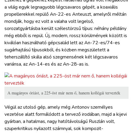
Ezekhez a gépekhez képest hatalmas ugrás volt megalkotni
a világ egyik legnagyobb légcsavaros gépét, a koaxiális
propellerekkel repülő An-22-es Anteuszt, amelyről méltán
mondják, hogy ez volt a valaha volt legelső,
sorozatgyártásba került szélestörzsű típus: néhány példány
még ebből is repül. Új, modern, rossz körülmények között is
kiválóan használható gépcsalád lett az An-72-es/74-es
sugárhajtású típusokból, és közben megszületett a
teherszállító skála alsó szegmensének két légcsavaros
variánsa, az An-14-es és az An-28-as is.
A magányos óriást, a 225-öst már nem ő, hanem kollégái tervezték
Végül az utolsó gép, amely még Antonov személyes
vezetése alatt formálódott a tervező irodában, majd a kijevi
gyárban, a hatalmas, nagy hatótávolságú Ruszlán volt,
szuperkritikus nyilazott szárnnyal, sok kompozit-