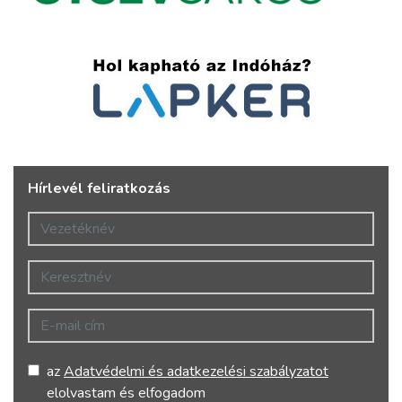
Hírlevél feliratkozás
Vezetéknév
Keresztnév
E-mail cím
az
Adatvédelmi és adatkezelési szabályzatot
elolvastam és elfogadom