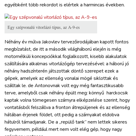
egyébként több rekordot is elértek a harmincas években.
Egy szépvonalú vitorlázó típus, az A-9-es
Néhány év múlva Jakovlev tervezőirodájában kapott fontos
megbízatást, de itt a második világháború elején is még
motornélküli koncepciókkal foglalkozott, kisebb alakulatok
szállítására alkalmas vitorlázógép tervezésével: a háború jó
néhány hadszínterén játszottak döntő szerepet ezek a
gépek, amelyek az ellenség vonalai mögé siklottak és
szálltak le. de Antonovnak volt egy még fantasztikusabb
terve, amelyből csak néhány épült meg: könnyű harckocsik
kaptak volna tömegesen szárnyra elképzelése szerint, hogy
vontatásból felszállva a fronton átrepüljenek és az ellenség
hátában érjenek földet, ott pedig a szárnyakat eldobva
hátulról támadjanak. De a „repülő tank” nem lettek sikeres
fegyvernem, például mert nem volt elég gép, hogy nagy