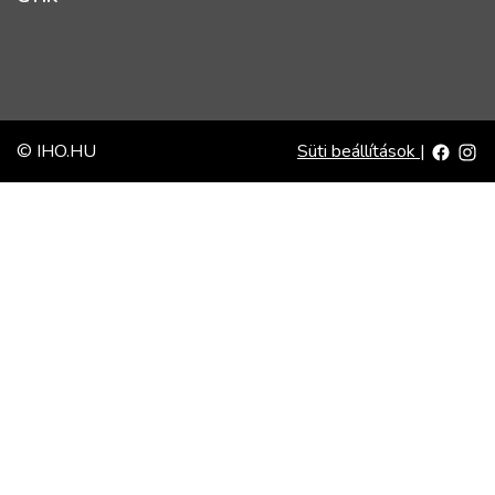
© IHO.HU
Süti beállítások
|