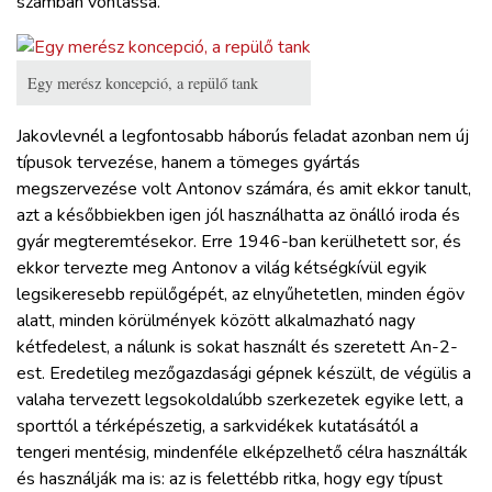
számban vontassa.
Egy merész koncepció, a repülő tank
Jakovlevnél a legfontosabb háborús feladat azonban nem új
típusok tervezése, hanem a tömeges gyártás
megszervezése volt Antonov számára, és amit ekkor tanult,
azt a későbbiekben igen jól használhatta az önálló iroda és
gyár megteremtésekor. Erre 1946-ban kerülhetett sor, és
ekkor tervezte meg Antonov a világ kétségkívül egyik
legsikeresebb repülőgépét, az elnyűhetetlen, minden égöv
alatt, minden körülmények között alkalmazható nagy
kétfedelest, a nálunk is sokat használt és szeretett An-2-
est. Eredetileg mezőgazdasági gépnek készült, de végülis a
valaha tervezett legsokoldalúbb szerkezetek egyike lett, a
sporttól a térképészetig, a sarkvidékek kutatásától a
tengeri mentésig, mindenféle elképzelhető célra használták
és használják ma is: az is felettébb ritka, hogy egy típust