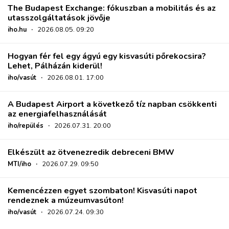
The Budapest Exchange: fókuszban a mobilitás és az
utasszolgáltatások jövője
iho.hu
·
2026.08.05. 09:20
Hogyan fér fel egy ágyú egy kisvasúti pőrekocsira?
Lehet, Pálházán kiderül!
iho/vasút
·
2026.08.01. 17:00
A Budapest Airport a következő tíz napban csökkenti
az energiafelhasználását
iho/repülés
·
2026.07.31. 20:00
Elkészült az ötvenezredik debreceni BMW
MTI/iho
·
2026.07.29. 09:50
Kemencézzen egyet szombaton! Kisvasúti napot
rendeznek a múzeumvasúton!
iho/vasút
·
2026.07.24. 09:30