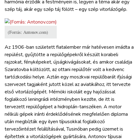
harmónia érződik a festményein is, legyen a téma akár egy
szép táj, akár egy szép táj fölött – egy szép vitorlázógép.
(Forrás: Antonov.com)
Az 1906-ban született fiatalember már hatévesen imádta a
repülést, gyűjtötte a repülőgépekről készült korabeli
rajzokat, fényképeket, újságkivágásokat, és amikor családja
Szaratovba költözött, az ottani repülőtér volt a kedvenc
tartózkodási helye. Aztán egy moszkvai repülőbarát ifjúsági
szervezet tagjaként jutott közel az aviatikához, itt tervezte
első vitorlázógépét. Mérnöki iskoláit egy hajózással
foglalkozó leningrádi intézményben kezdte, de itt is
tervezett repülőgépet a hidroplán-tanszéken. A motor
nélküli gépek iránti érdeklődésének megfelelően diploma
után megbízták egy ilyen típusokkal foglalkozó
tervezőintézet felállításával, Tusinóban pedig üzemet is
építettek a vitorlázógépek gyártására, Antonov típusai