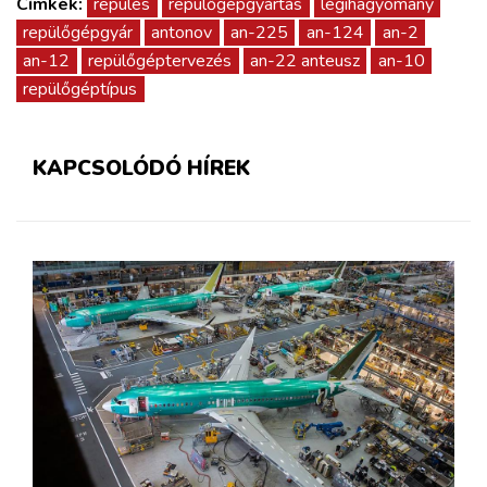
Címkék:
repülés
repülőgépgyártás
légihagyomány
repülőgépgyár
antonov
an-225
an-124
an-2
an-12
repülőgéptervezés
an-22 anteusz
an-10
repülőgéptípus
KAPCSOLÓDÓ HÍREK