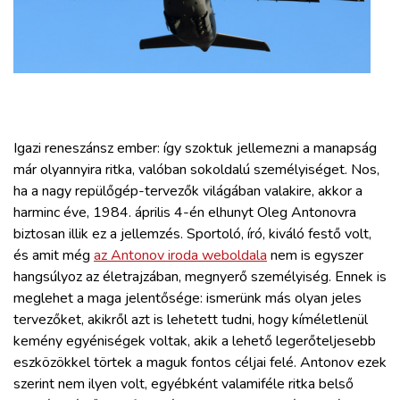
ZÖLDÚT
HAJÓZÁS
BLOG
Igazi reneszánsz ember: így szoktuk jellemezni a manapság
ARCHÍVUM
már olyannyira ritka, valóban sokoldalú személyiséget. Nos,
ha a nagy repülőgép-tervezők világában valakire, akkor a
harminc éve, 1984. április 4-én elhunyt Oleg Antonovra
WEBSHOP
biztosan illik ez a jellemzés. Sportoló, író, kiváló festő volt,
és amit még
az Antonov iroda weboldala
nem is egyszer
BELÉPÉS
hangsúlyoz az életrajzában, megnyerő személyiség. Ennek is
meglehet a maga jelentősége: ismerünk más olyan jeles
tervezőket, akikről azt is lehetett tudni, hogy kíméletlenül
REGISZTRÁCIÓ
kemény egyéniségek voltak, akik a lehető legerőteljesebb
eszközökkel törtek a maguk fontos céljai felé. Antonov ezek
szerint nem ilyen volt, egyébként valamiféle ritka belső