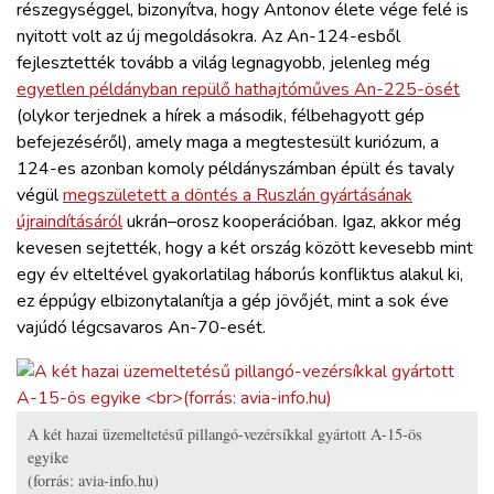
részegységgel, bizonyítva, hogy Antonov élete vége felé is
nyitott volt az új megoldásokra. Az An-124-esből
fejlesztették tovább a világ legnagyobb, jelenleg még
egyetlen példányban repülő hathajtóműves An-225-ösét
(olykor terjednek a hírek a második, félbehagyott gép
befejezéséről), amely maga a megtestesült kuriózum, a
124-es azonban komoly példányszámban épült és tavaly
végül
megszületett a döntés a Ruszlán gyártásának
újraindításáról
ukrán–orosz kooperációban. Igaz, akkor még
kevesen sejtették, hogy a két ország között kevesebb mint
egy év elteltével gyakorlatilag háborús konfliktus alakul ki,
ez éppúgy elbizonytalanítja a gép jövőjét, mint a sok éve
vajúdó légcsavaros An-70-esét.
A két hazai üzemeltetésű pillangó-vezérsíkkal gyártott A-15-ös
egyike
(forrás: avia-info.hu)